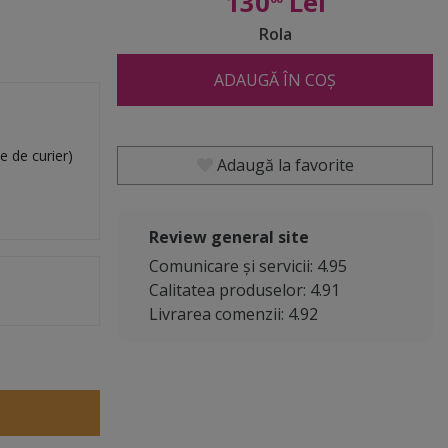
130
Lei
Rola
ADAUGĂ ÎN COȘ
e de curier)
Adaugă la favorite
Review general site
Comunicare și servicii: 4.95
Calitatea produselor: 4.91
Livrarea comenzii: 4.92