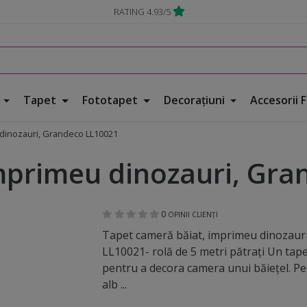
RATING 4.93/5
e
Tapet
Fototapet
Decorațiuni
Accesorii 
 dinozauri, Grandeco LL10021
mprimeu dinozauri, Gr
0
OPINII CLIENȚI
Tapet cameră băiat, imprimeu dinozaur
LL10021- rolă de 5 metri pătraţi Un tape
pentru a decora camera unui băieţel. Pe
alb ...