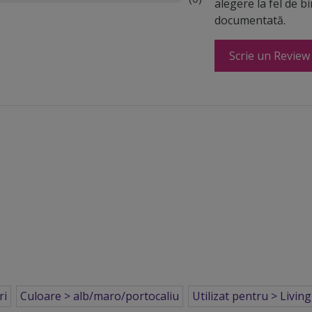
alegere la fel de b
documentată.
Scrie un Review
ri
Culoare > alb/maro/portocaliu
Utilizat pentru > Living