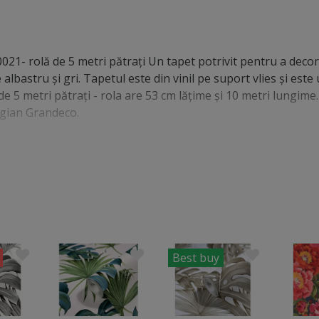
21- rolă de 5 metri pătraţi Un tapet potrivit pentru a deco
albastru şi gri. Tapetul este din vinil pe suport vlies şi este
lă de 5 metri pătraţi - rola are 53 cm lăţime şi 10 metri lungime
lgian Grandeco.
Best buy