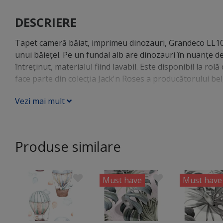
DESCRIERE
Tapet cameră băiat, imprimeu dinozauri, Grandeco LL100
unui băieţel. Pe un fundal alb are dinozauri în nuanţe de 
întreţinut, materialul fiind lavabil. Este disponibil la ro
face parte din colecţia Jack'n Roses a producătorului be
Vezi mai mult
Produse similare
Must have
Must have