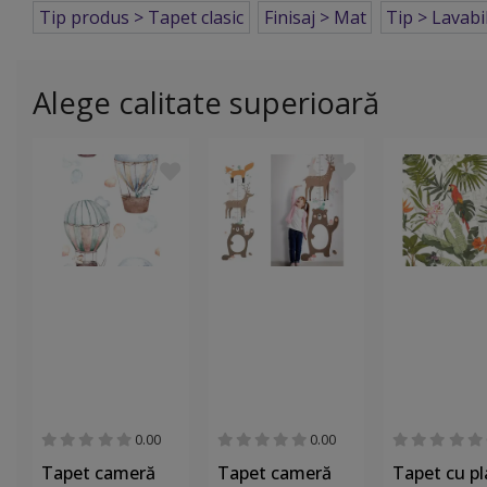
Tip produs > Tapet clasic
Finisaj > Mat
Tip > Lavabi
Alege calitate superioară
0.00
0.00
Tapet cameră
Tapet cameră
Tapet cu p