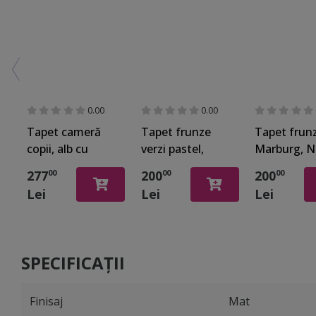
0.00
0.00
Tapet cameră
Tapet frunze
Tapet frunz
copii, alb cu
verzi pastel,
Marburg, 
model baloane
Marburg, New
Spirit 3274
277
200
200
00
00
00
în zbor, Marburg
Spirit 32746
Lei
Lei
Lei
Little
Adventures
45865
SPECIFICAȚII
Finisaj
Mat