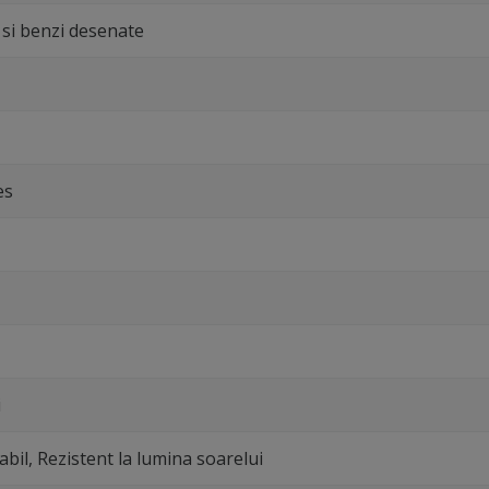
si benzi desenate
es
i
abil, Rezistent la lumina soarelui