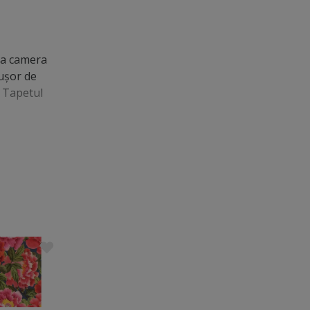
ra camera
 uşor de
. Tapetul
Trending
Best buy