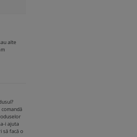
sau alte
măm
odusul?
de comandă
roduselor
a-i ajuta
ri să facă o