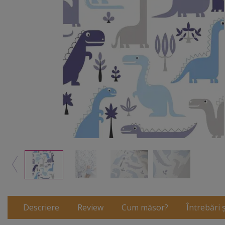
Descriere
Review
Cum măsor?
Întrebări 