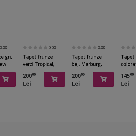
0.00
0.00
0.00
e gri,
Tapet frunze
Tapet frunze
Tapet 
New
verzi Tropical,
bej, Marburg,
colora
3
Marburg, New
New Spirit 32744
superla
200
200
145
00
00
00
Spirit 32745
Home 
Lei
Lei
Lei
40835