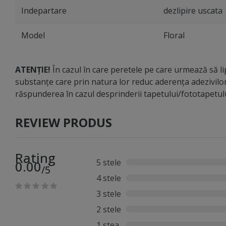
Indepartare
dezlipire uscata
Model
Floral
ATENȚIE!
În cazul în care peretele pe care urmează să lip
substanțe care prin natura lor reduc aderența adezivilo
răspunderea în cazul desprinderii tapetului/fototapetu
REVIEW PRODUS
Rating
5 stele
0.00
/5
4 stele
3 stele
2 stele
1 stea