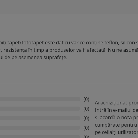
iți tapet/fototapet este dat cu var ce conține teflon, silicon 
r, rezistența în timp a produselor va fi afectată. Nu ne asu
lui de pe asemenea suprafețe.
(0)
Ai achiziționat pr
(0)
Intră în e-mailul 
și acordă o notă p
(0)
cumpărate pentru 
(0)
pe ceilalți utilizato
(0)