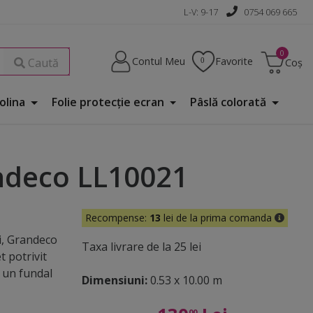
L-V: 9-17
0754 069 665
Contul Meu
Favorite
Caută
Coș
Folina
Folie protecţie ecran
Pâslă colorată
andeco LL10021
Recompense:
13
lei de la prima comanda
i, Grandeco
Taxa livrare de la 25 lei
t potrivit
 un fundal
Dimensiuni:
0.53 x 10.00 m
00