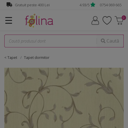
Gratuit peste 400 Lei
4.93/5
0754 069 665
☰
Caută
< Tapet
Tapet dormitor