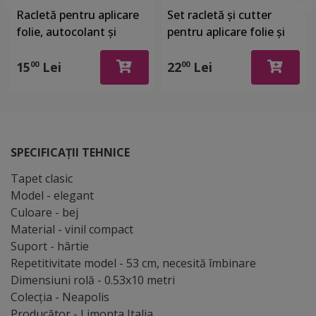
Racletă pentru aplicare
Set racletă şi cutter
folie, autocolant şi
pentru aplicare folie şi
stickere, din plastic cu o
autocolant
latură cu pâslă
15
Lei
22
Lei
00
00
SPECIFICAȚII TEHNICE
Tapet clasic
Model - elegant
Culoare - bej
Material - vinil compact
Suport - hârtie
Repetitivitate model - 53 cm, necesită îmbinare
Dimensiuni rolă - 0.53x10 metri
Colecţia - Neapolis
Producător - Limonta Italia