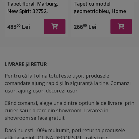
Tapet floral, Marburg,
Tapet cu model
New Spirit 32752,
geometric bleu, Home
212x270 cm
Design 24944
483
Lei
266
Lei
00
00
LIVRARE ȘI RETUR
Pentru că la Folina totul este ușor, produsele
comandate ajung rapid și în siguranță la tine. Comanzi
ușor, ajung ușor, decorezi ușor.
Când comanzi, alege una dintre opțiunile de livrare: prin
curier sau ridicare din showroom. Livrarea în
showroom se face gratuit.
Dacă nu ești 100% mulțumit, poți returna produsele
atât la sediul FOLINA DECOR S.R.L., cât și prin