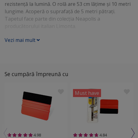
rezistenţă la lumină. O rolă are 53 cm lăţime şi 10 metri
lungime. Acoperă o suprafaţă de 5 metri pătraţi.
Tapetul face parte din colecţia Neapolis a
producătorului italian Limonta.
Vezi mai mult
Se cumpără împreună cu
Must have
4.98
4.84