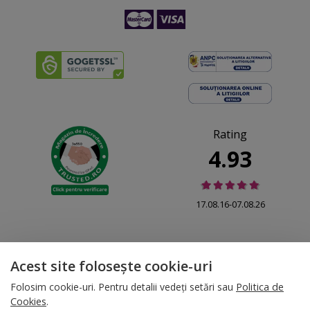
Rating
4.93
17.08.16-07.08.26
Acest site folosește cookie-uri
© 2026 Folina.ro | All Rights Reserved. Folina.ro |
Designed by Artvertising
Folosim cookie-uri. Pentru detalii vedeți setări sau
Politica de
•
Termene și condiții
•
Gestionează preferințe cookies
Cookies
.