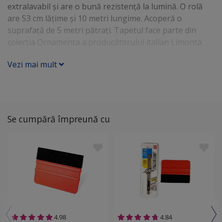
extralavabil şi are o bună rezistenţă la lumină. O rolă
are 53 cm lăţime şi 10 metri lungime. Acoperă o
suprafaţă de 5 metri pătraţi. Tapetul face parte din
colecţia Ornamenta a producătorului italian Limonta.
Vezi mai mult
Se cumpără împreună cu
4.98
4.84