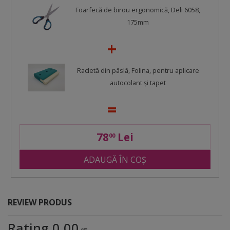
Foarfecă de birou ergonomică, Deli 6058,
175mm
Racletă din pâslă, Folina, pentru aplicare
autocolant şi tapet
78
Lei
00
ADAUGĂ ÎN COȘ
REVIEW PRODUS
Rating 0.00