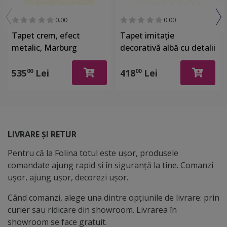
0.00
0.00
Tapet crem, efect
Tapet imitaţie
metalic, Marburg
decorativă albă cu detalii
Gloockler 52502
argintii, Marburg 32034
535
Lei
418
Lei
00
00
LIVRARE ȘI RETUR
Pentru că la Folina totul este ușor, produsele
comandate ajung rapid și în siguranță la tine. Comanzi
ușor, ajung ușor, decorezi ușor.
Când comanzi, alege una dintre opțiunile de livrare: prin
curier sau ridicare din showroom. Livrarea în
showroom se face gratuit.