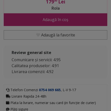
179
Lei
00
Rola
Adaugă în coș
Adaugă la favorite
Review general site
Comunicare și servicii: 4.95
Calitatea produselor: 4.91
Livrarea comenzii: 4.92
Telefon Comenzi
0754 069 665
, L-V 9-17
Livrare Rapida 24-48h
Plata la livrare, numerar sau card (in funcție de curier)
Plăți sigure