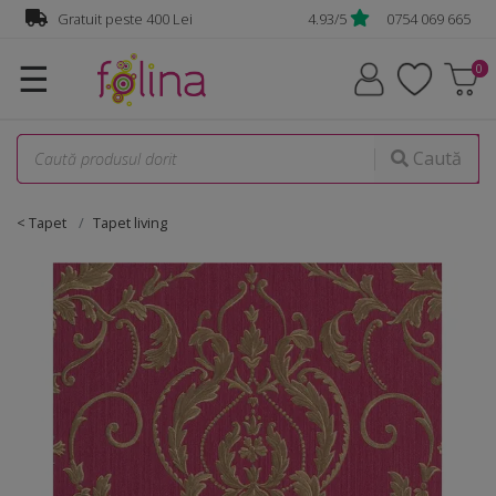
Gratuit peste 400 Lei
4.93/5
0754 069 665
☰
Caută
< Tapet
Tapet living