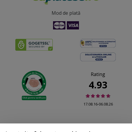
Mod de plată
Rating
4.93
17.08.16-06.08.26