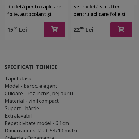
Racletă pentru aplicare
Set racletă şi cutter
folie, autocolant şi
pentru aplicare folie şi
stickere, din plastic cu o
autocolant
latură cu pâslă
15
Lei
22
Lei
00
00
SPECIFICAȚII TEHNICE
Tapet clasic
Model - baroc, elegant
Culoare - roz închis, bej auriu
Material - vinil compact
Suport - hârtie
Extralavabil
Repetitivitate model - 64 cm
Dimensiuni rolă - 0.53x10 metri
Colecţia - Ornamenta