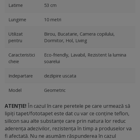
Latime
53 cm
Lungime
10 metri
Utilizat
Birou, Bucatarie, Camera copilului,
pentru
Dormitor, Hol, Living
Caracteristici
Eco-friendly, Lavabil, Rezistent la lumina
cheie
soarelui
Indepartare
dezlipire uscata
Model
Geometric
ATENȚIE!
În cazul în care peretele pe care urmează să
lipiți tapet/fototapet este dat cu var ce conține teflon,
silicon sau alte substanțe care prin natura lor reduc
aderența adezivilor, rezistența în timp a produselor va
fi afectată. Nu ne asumăm răspunderea în cazul