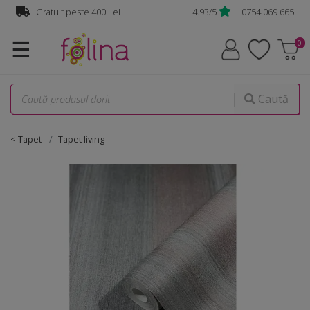
Gratuit peste 400 Lei
4.93/5
0754 069 665
☰
Caută
< Tapet
Tapet living