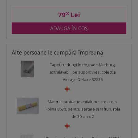
79
Lei
00
ADAUGĂ ÎN COȘ
Alte persoane le cumpără împreună
Tapet cu dungi în degrade Marburg,
extralavabil, pe suport vlies, colecţia
Vintage Deluxe 32836
Material protecţie antialunecare crem,
Folina 8630, pentru sertare si rafturi, rola
de 30 cm x 2