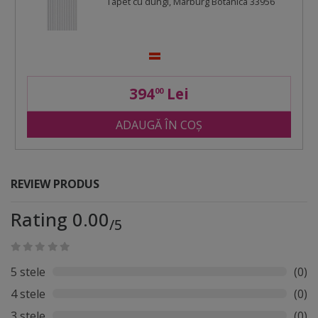
Tapet cu dungi, Marburg Botanica 33956
394
Lei
00
ADAUGĂ ÎN COȘ
REVIEW PRODUS
Rating 0.00
/5
5 stele
(0)
4 stele
(0)
3 stele
(0)