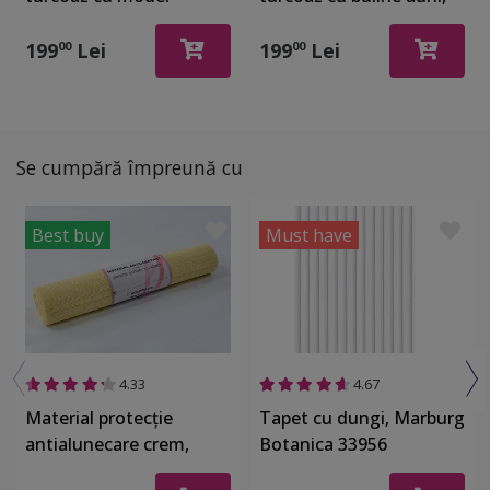
geometric auriu, Aurum
Aurum 57503
57403
199
Lei
199
Lei
00
00
Se cumpără împreună cu
Best buy
Must have
4.33
4.67
Material protecţie
Tapet cu dungi, Marburg
antialunecare crem,
Botanica 33956
Folina 8630, pentru