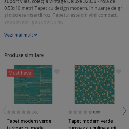
suport vlies, colecţia Vintage Deluxe 32836 - rolă de
0.53x10 metri Tapet cu design modern, în nuanţe de gri
şi discrete inserţii roz. Tapetul este din vinil compact,
extralavabil, pe suport vlies.
Vezi mai mult
Produse similare
Must have
0.00
0.00
Tapet modern verde
Tapet modern verde
turcoaz cu model
turcoaz cu buline aurii,