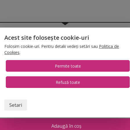
© 2026 Folina.ro | All Rights Reserved. Folina.ro |
Designed by Artvertising
Acest site folosește cookie-uri
•
Termene și condiții
•
Gestionează preferințe cookies
Folosim cookie-uri. Pentru detalii vedeți setări sau
Politica de
T:
+4 0754.069.667
Cookies
.
Permite toate
Refuză toate
1
Setari
Adaugă în coș