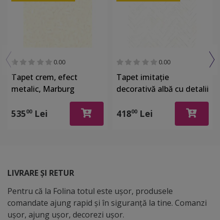
0.00
0.00
Tapet crem, efect
Tapet imitaţie
metalic, Marburg
decorativă albă cu detalii
Gloockler 52502
argintii, Marburg 32034
535
Lei
418
Lei
00
00
LIVRARE ȘI RETUR
Pentru că la Folina totul este ușor, produsele
comandate ajung rapid și în siguranță la tine. Comanzi
ușor, ajung ușor, decorezi ușor.