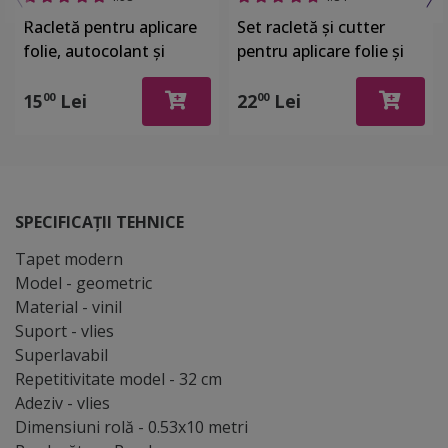
Racletă pentru aplicare
Set racletă şi cutter
folie, autocolant şi
pentru aplicare folie şi
stickere, din plastic cu o
autocolant
latură cu pâslă
15
Lei
22
Lei
00
00
SPECIFICAȚII TEHNICE
Tapet modern
Model - geometric
Material - vinil
Suport - vlies
Superlavabil
Repetitivitate model - 32 cm
Adeziv - vlies
Dimensiuni rolă - 0.53x10 metri