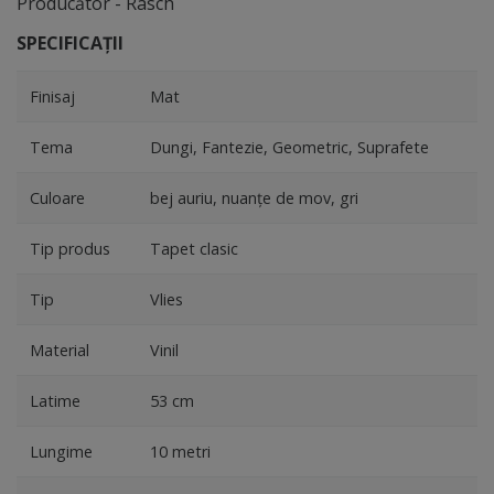
Producător - Rasch
SPECIFICAȚII
Finisaj
Mat
Tema
Dungi, Fantezie, Geometric, Suprafete
Culoare
bej auriu, nuanţe de mov, gri
Tip produs
Tapet clasic
Tip
Vlies
Material
Vinil
Latime
53 cm
Lungime
10 metri