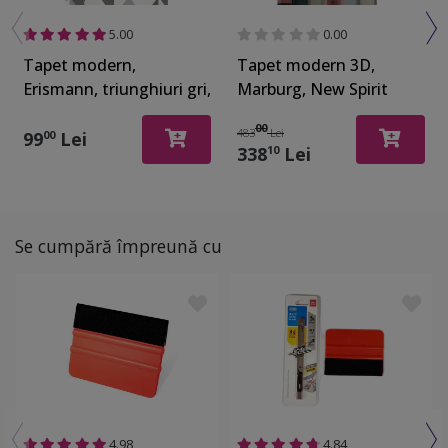
5.00
0.00
Tapet modern,
Tapet modern 3D,
Erismann, triunghiuri gri,
Marburg, New Spirit
Novara 1011934
32753, 212x270 cm
00
483
Lei
99
Lei
00
338
Lei
10
Se cumpără împreună cu
4.98
4.84