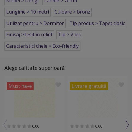
Model > Dungi
Latime > 70 cm
Lungime > 10 metri
Culoare > bronz
Utilizat pentru > Dormitor
Tip produs > Tapet clasic
Finisaj > Iesit in relief
Tip > Vlies
Caracteristici cheie > Eco-friendly
Alege calitate superioară
Must have
Livrare gratuită
0.00
0.00