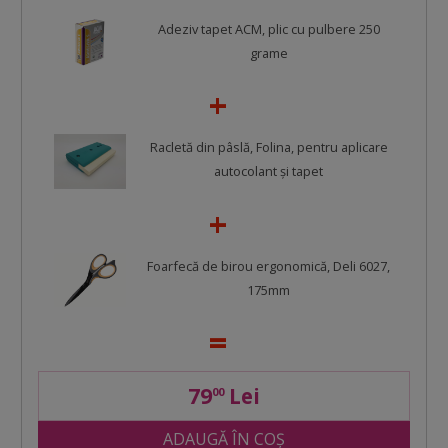
Adeziv tapet ACM, plic cu pulbere 250
grame
Racletă din pâslă, Folina, pentru aplicare
autocolant şi tapet
Foarfecă de birou ergonomică, Deli 6027,
175mm
79
Lei
00
ADAUGĂ ÎN COȘ