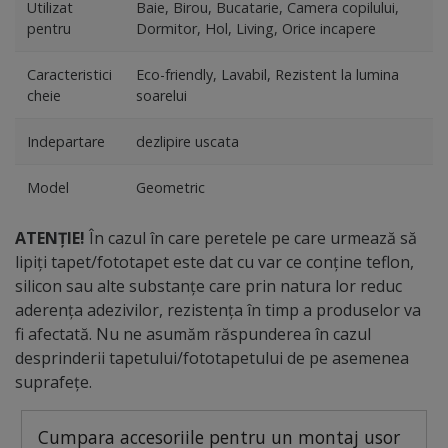
Utilizat
Baie, Birou, Bucatarie, Camera copilului,
pentru
Dormitor, Hol, Living, Orice incapere
Caracteristici
Eco-friendly, Lavabil, Rezistent la lumina
cheie
soarelui
Indepartare
dezlipire uscata
Model
Geometric
ATENȚIE!
În cazul în care peretele pe care urmează să
lipiți tapet/fototapet este dat cu var ce conține teflon,
silicon sau alte substanțe care prin natura lor reduc
aderența adezivilor, rezistența în timp a produselor va
fi afectată. Nu ne asumăm răspunderea în cazul
desprinderii tapetului/fototapetului de pe asemenea
suprafețe.
Cumpara accesoriile pentru un montaj usor