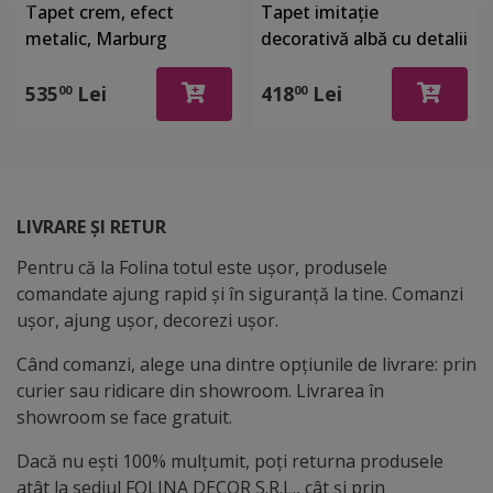
Tapet crem, efect
Tapet imitaţie
metalic, Marburg
decorativă albă cu detalii
Gloockler 52502
argintii, Marburg 32034
535
Lei
418
Lei
00
00
LIVRARE ȘI RETUR
Pentru că la Folina totul este ușor, produsele
comandate ajung rapid și în siguranță la tine. Comanzi
ușor, ajung ușor, decorezi ușor.
Când comanzi, alege una dintre opțiunile de livrare: prin
curier sau ridicare din showroom. Livrarea în
showroom se face gratuit.
Dacă nu ești 100% mulțumit, poți returna produsele
atât la sediul FOLINA DECOR S.R.L., cât și prin