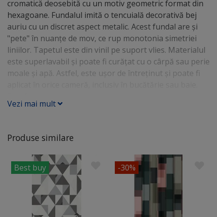
cromatică deosebită cu un motiv geometric format din
hexagoane. Fundalul imită o tencuială decorativă bej
auriu cu un discret aspect metalic. Acest fundal are şi
"pete" în nuanţe de mov, ce rup monotonia simetriei
liniilor. Tapetul este din vinil pe suport vlies. Materialul
este superlavabil şi poate fi curăţat cu o cârpă sau perie
moale şi apă. Astfel, este uşor de întreţinut şi poate fi
aplicat în orice cameră, inclusiv în bucătărie sau baie.
Poţi folosi acest model de tapet pentru a decora un
Vezi mai mult
perete întreg sau să creezi doar o bordură sau coloană
decorativă.
Produse similare
Best buy
-30%