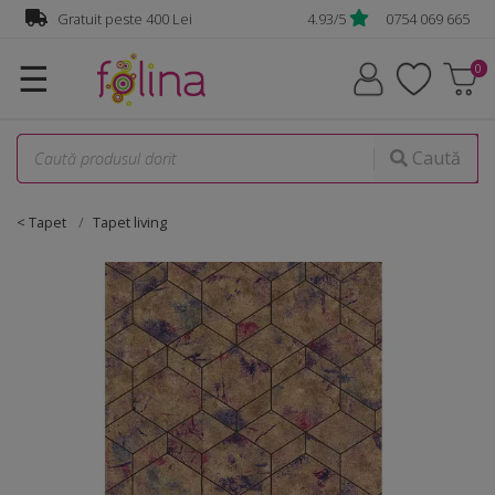
Gratuit peste 400 Lei
4.93/5
0754 069 665
☰
Caută
< Tapet
Tapet living