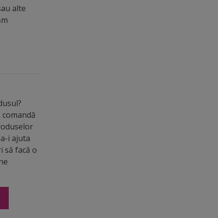
sau alte
măm
odusul?
de comandă
roduselor
a-i ajuta
ri să facă o
ine