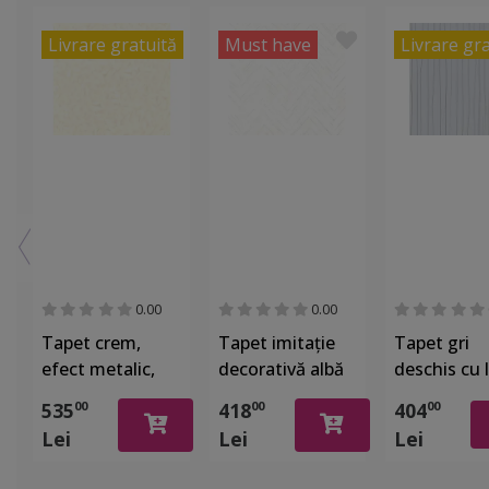
Livrare gratuită
Must have
Livrare gr
0.00
0.00
Tapet crem,
Tapet imitaţie
Tapet gri
efect metalic,
decorativă albă
deschis cu l
Marburg
cu detalii
argintii în r
535
418
404
00
00
00
Gloockler 52502
argintii, Marburg
Marburg 6
Lei
Lei
Lei
32034