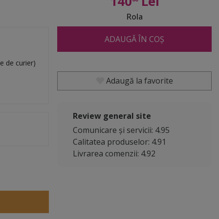
140
Lei
Rola
ADAUGĂ ÎN COȘ
e de curier)
Adaugă la favorite
Review general site
Comunicare și servicii: 4.95
Calitatea produselor: 4.91
Livrarea comenzii: 4.92