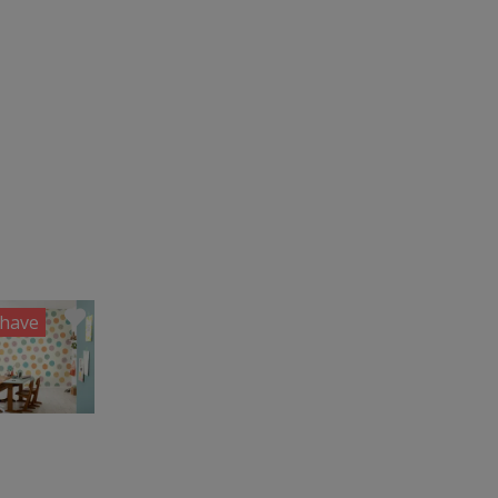
have
-50%