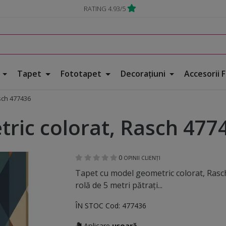
RATING 4.93/5
e
Tapet
Fototapet
Decorațiuni
Accesorii 
sch 477436
ric colorat, Rasch 477
0
OPINII CLIENȚI
Tapet cu model geometric colorat, Rasc
rolă de 5 metri pătraţi...
ÎN STOC
Cod:
477436
Aplicare
ușoară