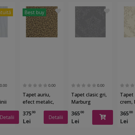
atuită
Best buy
0.00
0.00
0.00
Tapet auriu,
Tapet clasic gri,
Tapet 
inii
efect metalic,
Marburg
crem,
elief,
Marburg
Opulence Classic
Opulen
375
365
365
00
00
00
3401
Gloockler 52504
58225
58222
Detalii
Detalii
Lei
Lei
Lei