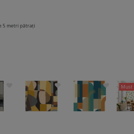
 5 metri pătraţi
Must 