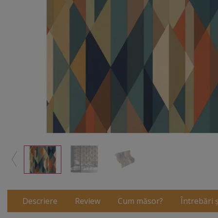
Descriere
Review
Cum măsor?
Întrebări 