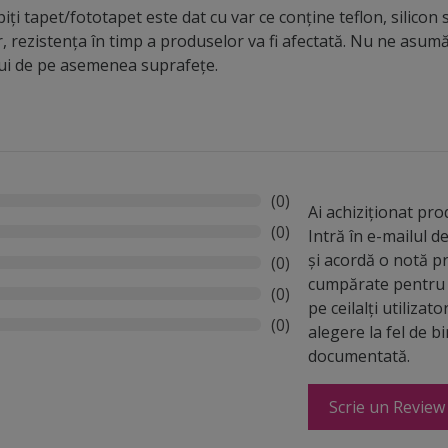
iți tapet/fototapet este dat cu var ce conține teflon, silicon 
r, rezistența în timp a produselor va fi afectată. Nu ne asu
lui de pe asemenea suprafețe.
(0)
Ai achiziționat pr
(0)
Intră în e-mailul 
și acordă o notă p
(0)
cumpărate pentru 
(0)
pe ceilalți utilizato
(0)
alegere la fel de b
documentată.
Scrie un Review