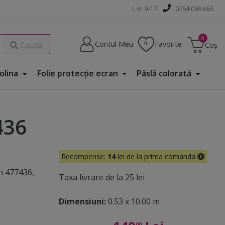
L-V: 9-17
0754 069 665
Contul Meu
Favorite
Caută
Coș
Folina
Folie protecţie ecran
Pâslă colorată
436
Recompense:
14
lei de la prima comanda
h 477436,
Taxa livrare de la 25 lei
Dimensiuni:
0.53 x 10.00 m
00