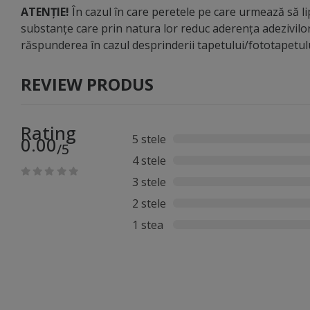
ATENȚIE!
În cazul în care peretele pe care urmează să lip
substanțe care prin natura lor reduc aderența adezivilo
răspunderea în cazul desprinderii tapetului/fototapetu
REVIEW PRODUS
Rating
5 stele
0.00
/5
4 stele
3 stele
2 stele
1 stea