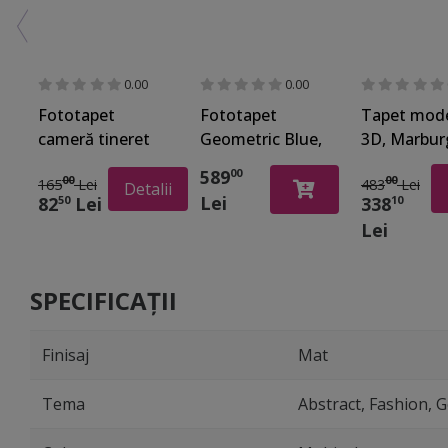
0.00
0.00
Fototapet
Fototapet
Tapet mod
cameră tineret
Geometric Blue,
3D, Marbur
Graffiti Art
Komar, model
New Spirit
589
00
00
00
165
Lei
483
Lei
150x250 cm
geometric
32753, 212
Detalii
Lei
82
Lei
338
50
10
albastru,
cm
Lei
200x250 cm
SPECIFICAȚII
Finisaj
Mat
Tema
Abstract, Fashion, 