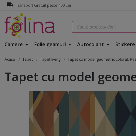
Transport Gratuit peste 400 Lei
Camere
Folie geamuri
Autocolant
Sticker
Acasă
Tapet
Tapet living
Tapet cu model geometric colorat, Ra
Tapet cu model geomet