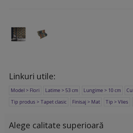
Linkuri utile:
Model > Flori
Latime > 53 cm
Lungime > 10 cm
Cu
Tip produs > Tapet clasic
Finisaj > Mat
Tip > Vlies
Alege calitate superioară