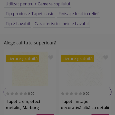
Utilizat pentru > Camera copilului
Tip produs > Tapet clasic
Finisaj > Iesit in relief
Tip > Lavabil
Caracteristici cheie > Lavabil
Alege calitate superioară
Livrare gratuită
Livrare gratuită
0.00
0.00
Tapet crem, efect
Tapet imitaţie
metalic, Marburg
decorativă albă cu detalii
Gloockler 52502
argintii, Marburg 32034