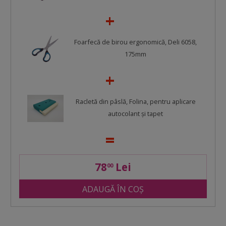
Foarfecă de birou ergonomică, Deli 6058,
175mm
Racletă din pâslă, Folina, pentru aplicare
autocolant şi tapet
78
Lei
00
ADAUGĂ ÎN COȘ