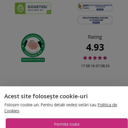
Rating
4.93
17.08.16-07.08.26
Acest site folosește cookie-uri
© 2026 Folina.ro | All Rights Reserved. Folina.ro |
Designed by Artvertising
•
Termene și condiții
•
Gestionează preferințe cookies
Folosim cookie-uri. Pentru detalii vedeți setări sau
Politica de
Cookies
.
T:
+4 0754.069.667
Permite toate