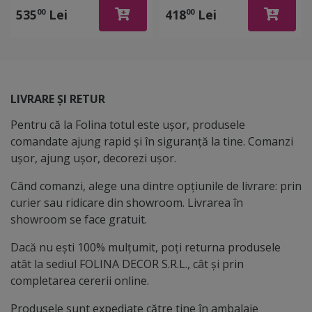
535
Lei
418
Lei
00
00
LIVRARE ȘI RETUR
Pentru că la Folina totul este ușor, produsele
comandate ajung rapid și în siguranță la tine. Comanzi
ușor, ajung ușor, decorezi ușor.
Când comanzi, alege una dintre opțiunile de livrare: prin
curier sau ridicare din showroom. Livrarea în
showroom se face gratuit.
Dacă nu ești 100% mulțumit, poți returna produsele
atât la sediul FOLINA DECOR S.R.L., cât și prin
completarea cererii online.
Produsele sunt expediate către tine în ambalaje