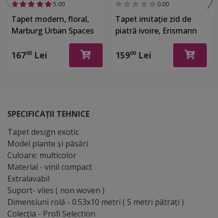
5.00
0.00
Tapet modern, floral,
Tapet imitaţie zid de
Marburg Urban Spaces
piatră ivoire, Erismann
32631
GMK 3 1022214
167
Lei
159
Lei
00
00
SPECIFICAȚII TEHNICE
Tapet design exotic
Model plante şi păsări
Culoare: multicolor
Material - vinil compact
Extralavabil
Suport- vlies ( non woven )
Dimensiuni rolă - 0.53x10 metri ( 5 metri pătraţi )
Colecţia - Profi Selection