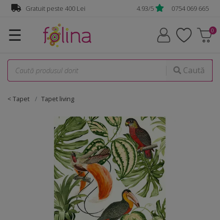
Gratuit peste 400 Lei
4.93/5
0754 069 665
☰
Caută
< Tapet
Tapet living