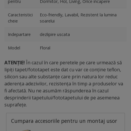
pentru
Dormitor, Hol, Living, Orice incapere
Caracteristici
Eco-friendly, Lavabil, Rezistent la lumina
cheie
soarelui
Indepartare
dezlipire uscata
Model
Floral
ATENȚIE!
În cazul în care peretele pe care urmează să
lipiți tapet/fototapet este dat cu var ce conține teflon,
silicon sau alte substanțe care prin natura lor reduc
aderența adezivilor, rezistența în timp a produselor va
fi afectată. Nu ne asumăm răspunderea în cazul
desprinderii tapetului/fototapetului de pe asemenea
suprafețe.
Cumpara accesoriile pentru un montaj usor