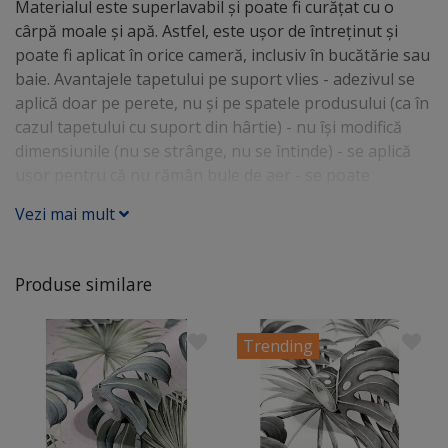
Materialul este superlavabil şi poate fi curăţat cu o
cârpă moale şi apă. Astfel, este uşor de întreţinut şi
poate fi aplicat în orice cameră, inclusiv în bucătărie sau
baie. Avantajele tapetului pe suport vlies - adezivul se
aplică doar pe perete, nu şi pe spatele produsului (ca în
cazul tapetului cu suport din hârtie) - nu îşi modifică
dimensiunile (nu se strânge, nu se întinde) - se aplică
uşor pentru că nu rămân bule de aer - se poate
îndepărta uşor, fără să fie nevoie umezirea materialului
Vezi mai mult
Produse similare
Trending