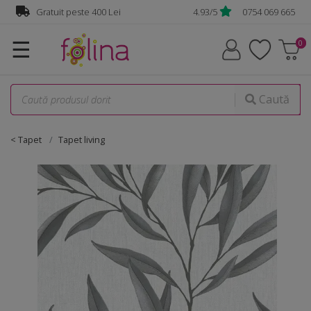
Gratuit peste 400 Lei
4.93/5
0754 069 665
☰
Caută
< Tapet
Tapet living