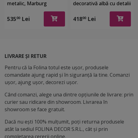
metalic, Marburg
decorativă albă cu detalii
Gloockler 52502
argintii, Marburg 32034
535
Lei
418
Lei
00
00
LIVRARE ȘI RETUR
Pentru că la Folina totul este ușor, produsele
comandate ajung rapid și în siguranță la tine. Comanzi
ușor, ajung ușor, decorezi ușor.
Când comanzi, alege una dintre opțiunile de livrare: prin
curier sau ridicare din showroom. Livrarea în
showroom se face gratuit.
Dacă nu ești 100% mulțumit, poți returna produsele
atât la sediul FOLINA DECOR S.R.L., cât și prin
completarea cererii online.