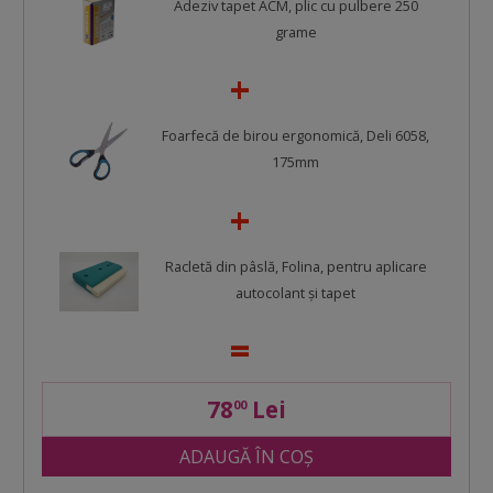
Adeziv tapet ACM, plic cu pulbere 250
grame
Foarfecă de birou ergonomică, Deli 6058,
175mm
Racletă din pâslă, Folina, pentru aplicare
autocolant şi tapet
78
Lei
00
ADAUGĂ ÎN COȘ