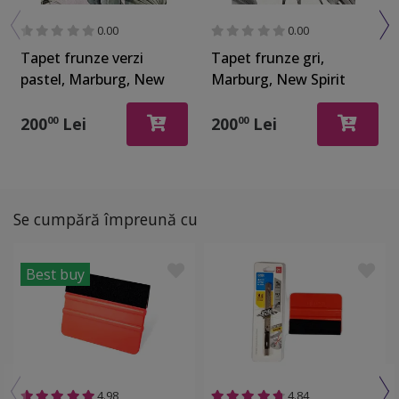
0.00
0.00
Tapet frunze verzi
Tapet frunze gri,
pastel, Marburg, New
Marburg, New Spirit
Spirit 32746
32743
200
Lei
200
Lei
00
00
Se cumpără împreună cu
Best buy
4.98
4.84