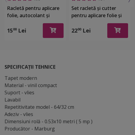
Racletă pentru aplicare
Set racletă şi cutter
folie, autocolant şi
pentru aplicare folie şi
stickere, din plastic cu o
autocolant
latură cu pâslă
15
Lei
22
Lei
00
00
SPECIFICAȚII TEHNICE
Tapet modern
Material - vinil compact
Suport - vlies
Lavabil
Repetitivitate model - 64/32 cm
Adeziv - vlies
Dimensiuni rolă - 0.53x10 metri ( 5 mp )
Producător - Marburg