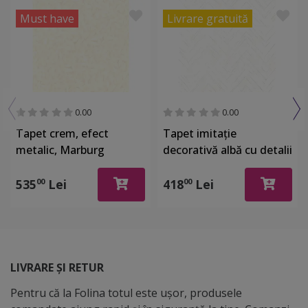
Must have
Livrare gratuită
0.00
0.00
Tapet crem, efect
Tapet imitaţie
metalic, Marburg
decorativă albă cu detalii
Gloockler 52502
argintii, Marburg 32034
535
Lei
418
Lei
00
00
LIVRARE ȘI RETUR
Pentru că la Folina totul este ușor, produsele