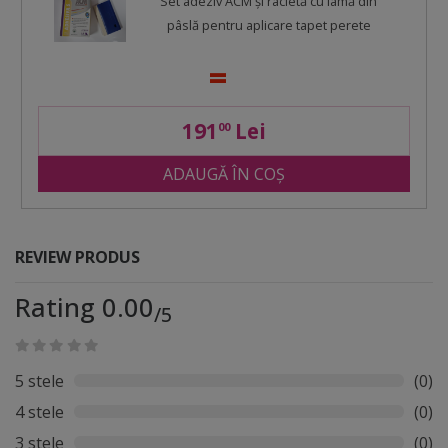
Set adeziv ACM şi racletă cu lamă din
pâslă pentru aplicare tapet perete
191
Lei
00
ADAUGĂ ÎN COȘ
REVIEW PRODUS
Rating 0.00
/5
5 stele
(0)
4 stele
(0)
3 stele
(0)