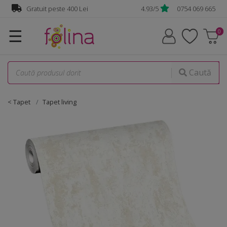
Gratuit peste 400 Lei
4.93/5
0754 069 665
☰
Caută
< Tapet
Tapet living