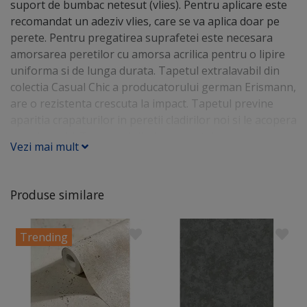
suport de bumbac netesut (vlies). Pentru aplicare este
recomandat un adeziv vlies, care se va aplica doar pe
perete. Pentru pregatirea suprafetei este necesara
amorsarea peretilor cu amorsa acrilica pentru o lipire
uniforma si de lunga durata. Tapetul extralavabil din
colectia Casual Chic a producatorului german Erismann,
are o rezistenta crescuta la impact. Tapetul previne
aparitia crapaturilor in peretii cladirilor noi si le acopera
pe cele vechi. Tapetul vinilic lasa peretele sa respire si
Vezi mai mult
previne aparitia mucegaiului. Este un model de tapet
potrivit pentru living, dormitor, hol, dar si pentru spatii
horeca: hotel, restaurant, cafenea, birou si receptii.
Produse similare
Tapetul se poate curata cu o laveta sau o perie din par
moale.
Trending