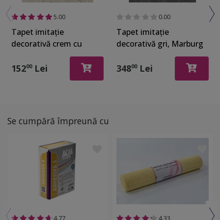
5.00
0.00
Tapet imitaţie
Tapet imitaţie
decorativă crem cu
decorativă gri, Marburg
inserţii argintii, Marburg
32042
Urban Spaces 32613
152
Lei
348
Lei
00
00
Se cumpără împreună cu
4.77
4.33