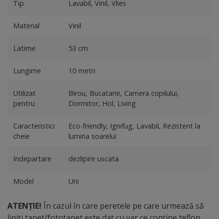
Tip
Lavabil, Vinil, Vlies
Material
Vinil
Latime
53 cm
Lungime
10 metri
Utilizat
Birou, Bucatarie, Camera copilului,
pentru
Dormitor, Hol, Living
Caracteristici
Eco-friendly, Ignifug, Lavabil, Rezistent la
cheie
lumina soarelui
Indepartare
dezlipire uscata
Model
Uni
ATENȚIE!
În cazul în care peretele pe care urmează să
lipiți tapet/fototapet este dat cu var ce conține teflon,