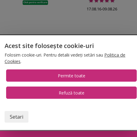
17.08.16-09.08.26
© 2026 Folina.ro | All Rights Reserved. Folina.ro |
Designed by Artvertising
Acest site folosește cookie-uri
•
Termene și condiții
•
Gestionează preferințe cookies
Folosim cookie-uri. Pentru detalii vedeți setări sau
Politica de
T:
+4 0754.069.667
Cookies
.
Permite toate
Refuză toate
1
Setari