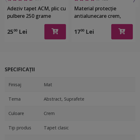
Adeziv tapet ACM, plic cu
Material protecţie
pulbere 250 grame
antialunecare crem,
Folina 8630, pentru
sertare si rafturi, rola de
25
Lei
17
Lei
00
00
30 cm x 2 metri
SPECIFICAȚII
Finisaj
Mat
Tema
Abstract, Suprafete
Culoare
Crem
Tip produs
Tapet clasic