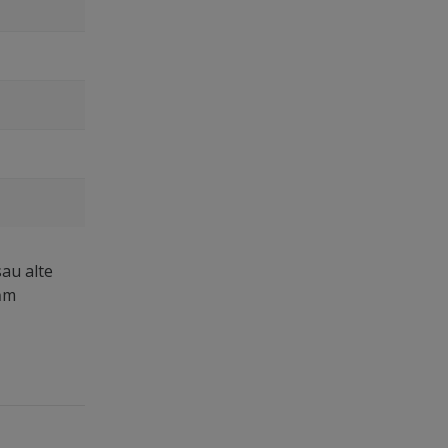
sau alte
măm