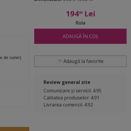
194
Lei
00
Rola
ADAUGĂ ÎN COȘ
e de curier)
Adaugă la favorite
Review general site
Comunicare și servicii: 4.95
Calitatea produselor: 4.91
Livrarea comenzii: 4.92