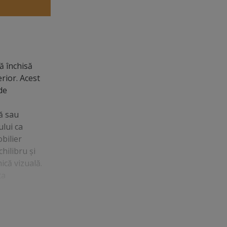
ă închisă
rior. Acest
de
că sau
ului ca
bilier
hilibru și
ică vizuală.
ta
entru a
ibra
 spațiu,