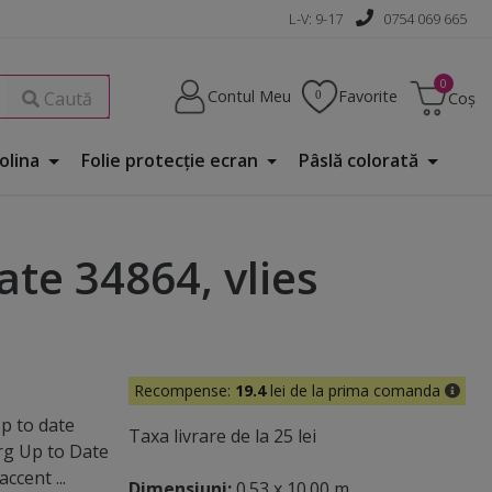
L-V: 9-17
0754 069 665
Contul Meu
Favorite
Caută
Coș
Folina
Folie protecţie ecran
Pâslă colorată
te 34864, vlies
Recompense:
19.4
lei de la prima comanda
p to date
Taxa livrare de la 25 lei
rg Up to Date
ccent ...
Dimensiuni:
0.53 x 10.00 m