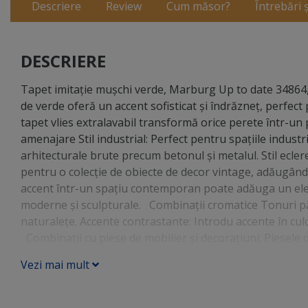
Descriere
Review
Cum măsor?
Întrebări 
DESCRIERE
Tapet imitaţie muşchi verde, Marburg Up to date 34864,
de verde oferă un accent sofisticat și îndrăzneț, perfect
tapet vlies extralavabil transformă orice perete într-un 
amenajare Stil industrial: Perfect pentru spațiile indust
arhitecturale brute precum betonul și metalul. Stil ecler
pentru o colecție de obiecte de decor vintage, adăugând 
accent într-un spațiu contemporan poate adăuga un elem
moderne și sculpturale. Combinaţii cromatice Tonuri păm
naturalețe. Accente contrastante: Introdu accente în cul
Combinaţii cu piese de mobilier și decorațiuni: Piesele
profunditatea verdeului închis. Textile luxoase: Folose
Vezi mai mult
crea un look sofisticat. Elemente naturale: Adaugă eleme
modernul cu rusticul. Acest tapet Marburg din colecţia 
oferind o bază solidă pentru o multitudine de aranjamente