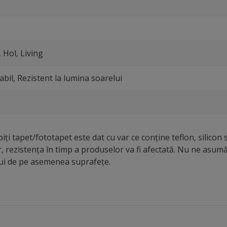
 Hol, Living
abil, Rezistent la lumina soarelui
iți tapet/fototapet este dat cu var ce conține teflon, silicon 
r, rezistența în timp a produselor va fi afectată. Nu ne asu
lui de pe asemenea suprafețe.