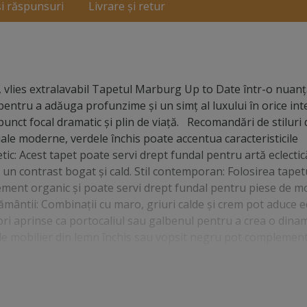
și răspunsuri
Livrare și retur
 vlies extralavabil Tapetul Marburg Up to Date într-o nuanț
 pentru a adăuga profunzime și un simț al luxului în orice inte
punct focal dramatic și plin de viață. Recomandări de stiluri 
riale moderne, verdele închis poate accentua caracteristicile
etic: Acest tapet poate servi drept fundal pentru artă eclecti
un contrast bogat și cald. Stil contemporan: Folosirea tapet
ent organic și poate servi drept fundal pentru piese de mo
ântii: Combinații cu maro, griuri calde și crem pot aduce ec
ori aprinse ca portocaliul sau galbenul pentru a crea o dinam
 de mobilier din lemn închis sau vopsit negru pot complemen
ște materiale precum catifeaua sau pielea în nuanțe bogate p
nte din materiale naturale, cum ar fi ratanul, pentru a echil
Up to Date adaugă o dimensiune nouă și misterioasă oricărui
 și stiluri de design interior.