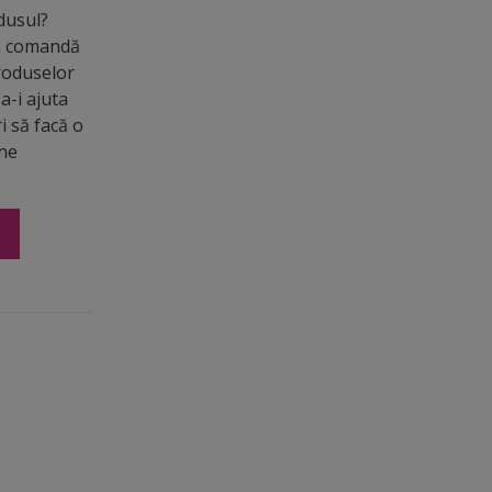
odusul?
de comandă
roduselor
a-i ajuta
ri să facă o
ine