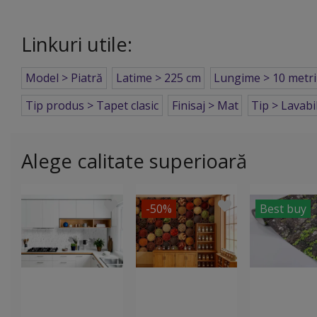
Linkuri utile:
Model > Piatră
Latime > 225 cm
Lungime > 10 metri
Tip produs > Tapet clasic
Finisaj > Mat
Tip > Lavabi
Alege calitate superioară
-50%
Best buy