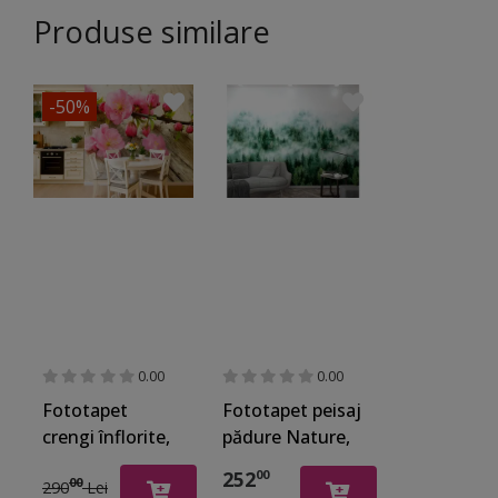
Produse similare
-50%
0.00
0.00
Fototapet
Fototapet peisaj
crengi înflorite,
pădure Nature,
Dimex, Sakura,
Marburg 47267,
252
00
00
290
Lei
375x250 cm
pe suport vlies,