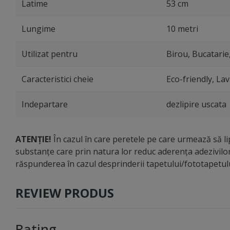
Latime
53 cm
Lungime
10 metri
Utilizat pentru
Birou, Bucatarie,
Caracteristici cheie
Eco-friendly, Lav
Indepartare
dezlipire uscata
ATENȚIE!
În cazul în care peretele pe care urmează să lip
substanțe care prin natura lor reduc aderența adezivilo
răspunderea în cazul desprinderii tapetului/fototapetu
REVIEW PRODUS
Rating