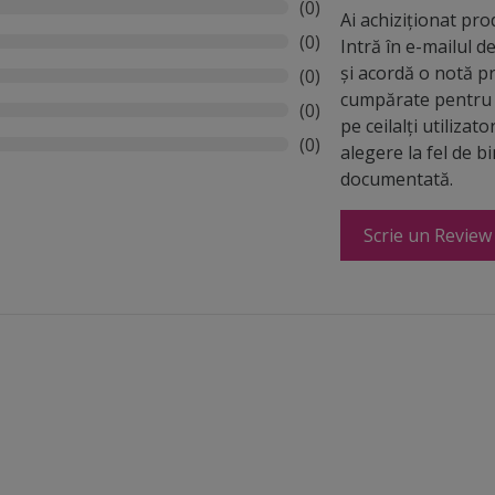
(0)
Ai achiziționat pr
(0)
Intră în e-mailul 
și acordă o notă p
(0)
cumpărate pentru 
(0)
pe ceilalți utilizato
(0)
alegere la fel de b
documentată.
Scrie un Review