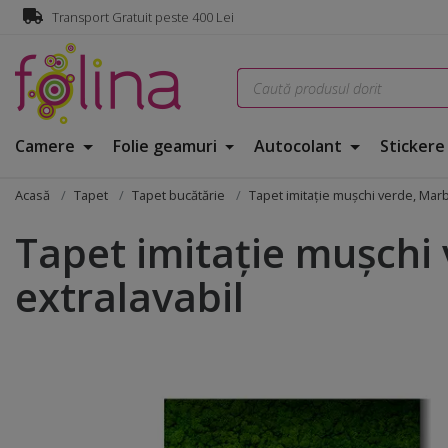
Transport Gratuit peste 400 Lei
Camere
Folie geamuri
Autocolant
Sticker
Acasă
Tapet
Tapet bucătărie
Tapet imitaţie muşchi verde, Marb
Tapet imitaţie muşchi 
extralavabil