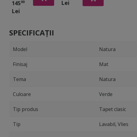
Lei
145
00
159x270 cm
Lei
SPECIFICAȚII
Model
Natura
Finisaj
Mat
Tema
Natura
Culoare
Verde
Tip produs
Tapet clasic
Tip
Lavabil, Vlies