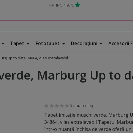
RATING 4.93/5
e
Tapet
Fototapet
Decorațiuni
Accesorii 
urg Up to date 34864, vlies extralavabil
verde, Marburg Up to da
0
OPINII CLIENȚI
Tapet imitaţie muşchi verde, Marburg U
34864, vlies extralavabil Tapetul Marbu
într-o nuanță închisă de verde oferă un a