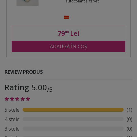
autocolant şi tapet
79
Lei
00
ADAUGĂ ÎN COȘ
REVIEW PRODUS
Rating 5.00
/5
5 stele
(1)
4 stele
(0)
3 stele
(0)