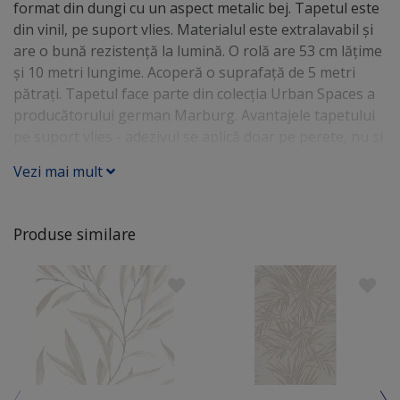
format din dungi cu un aspect metalic bej. Tapetul este
din vinil, pe suport vlies. Materialul este extralavabil şi
are o bună rezistenţă la lumină. O rolă are 53 cm lăţime
şi 10 metri lungime. Acoperă o suprafaţă de 5 metri
pătraţi. Tapetul face parte din colecţia Urban Spaces a
producătorului german Marburg. Avantajele tapetului
pe suport vlies - adezivul se aplică doar pe perete, nu şi
pe spatele produsului (ca în cazul tapetului cu suport
Vezi mai mult
din hârtie) - nu îşi modifică dimensiunile (nu se strânge,
nu se întinde) - se aplică uşor pentru că nu rămân bule
de aer - se poate îndepărta uşor, fără să fie nevoie
Produse similare
umezirea materialului