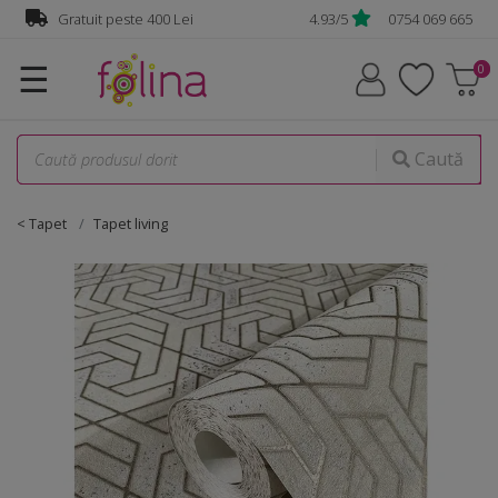
Gratuit peste 400 Lei
4.93/5
0754 069 665
☰
Caută
< Tapet
Tapet living