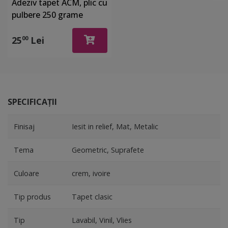
Adeziv tapet ACM, plic cu
pulbere 250 grame
25
Lei
00
SPECIFICAȚII
Finisaj
Iesit in relief, Mat, Metalic
Tema
Geometric, Suprafete
Culoare
crem, ivoire
Tip produs
Tapet clasic
Tip
Lavabil, Vinil, Vlies