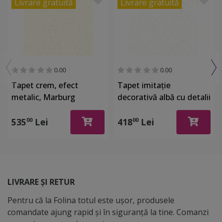
Livrare gratuită
Livrare gratuită
0.00
0.00
Tapet crem, efect
Tapet imitaţie
metalic, Marburg
decorativă albă cu detalii
Gloockler 52502
argintii, Marburg 32034
535
Lei
418
Lei
00
00
LIVRARE ȘI RETUR
Pentru că la Folina totul este ușor, produsele
comandate ajung rapid și în siguranță la tine. Comanzi