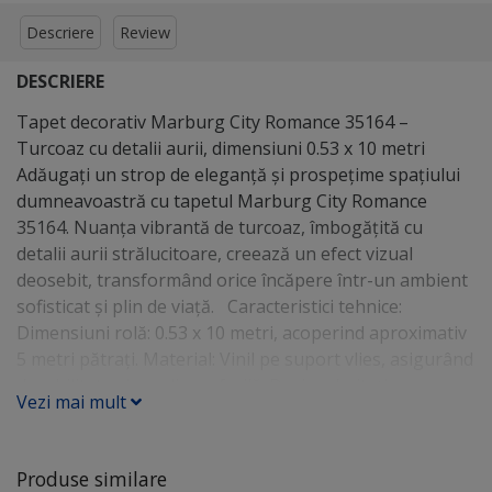
Descriere
Review
DESCRIERE
Tapet decorativ Marburg City Romance 35164 –
Turcoaz cu detalii aurii, dimensiuni 0.53 x 10 metri
Adăugați un strop de eleganță și prospețime spațiului
dumneavoastră cu tapetul Marburg City Romance
35164. Nuanța vibrantă de turcoaz, îmbogățită cu
detalii aurii strălucitoare, creează un efect vizual
deosebit, transformând orice încăpere într-un ambient
sofisticat și plin de viață. Caracteristici tehnice:
Dimensiuni rolă: 0.53 x 10 metri, acoperind aproximativ
5 metri pătrați. Material: Vinil pe suport vlies, asigurând
durabilitate și o aplicare facilă. Design: Imitație
Vezi mai mult
decorativă cu aspect de beton, în nuanțe mate de
turcoaz și accente aurii lucioase, oferind un contrast
elegant și modern. Rezistență la lumină: Culorile își
Produse similare
păstrează intensitatea în timp, chiar și în încăperi