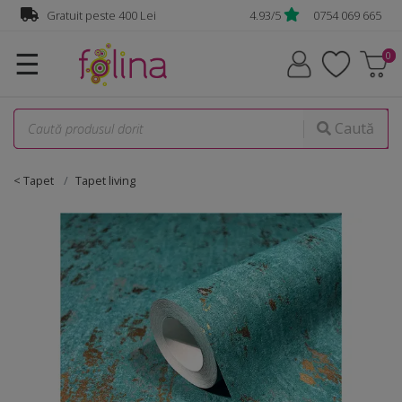
Gratuit peste 400 Lei
4.93/5
0754 069 665
☰
Caută
< Tapet
Tapet living