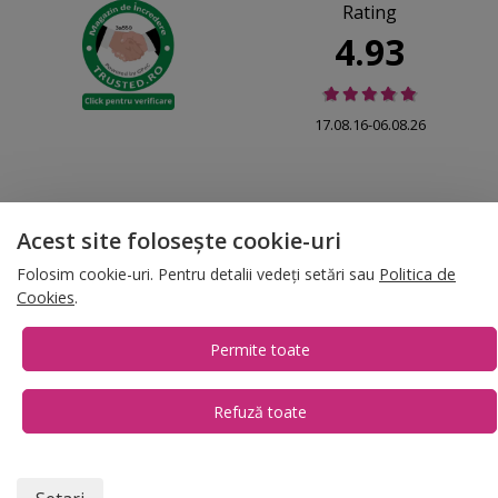
Rating
4.93
17.08.16-06.08.26
Acest site folosește cookie-uri
© 2026 Folina.ro | All Rights Reserved. Folina.ro |
Designed by Artvertising
Folosim cookie-uri. Pentru detalii vedeți setări sau
Politica de
•
Termene și condiții
•
Gestionează preferințe cookies
Cookies
.
T:
+4 0754.069.667
Permite toate
Refuză toate
1