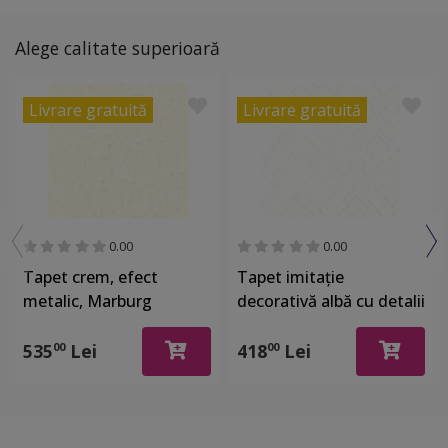
Alege calitate superioară
Livrare gratuită
Livrare gratuită
0.00
0.00
Tapet crem, efect
Tapet imitaţie
metalic, Marburg
decorativă albă cu detalii
Gloockler 52502
argintii, Marburg 32034
535
Lei
418
Lei
00
00