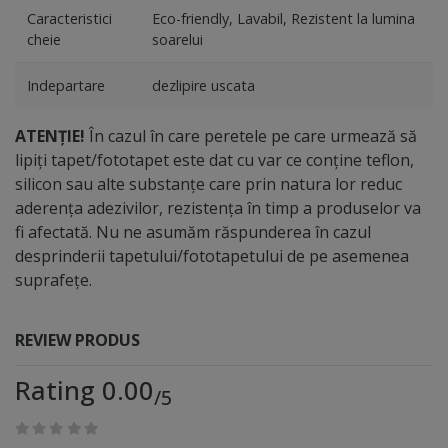
detaliile rafinate creează o atmosferă de neuitat.
Caracteristici
Eco-friendly, Lavabil, Rezistent la lumina
cheie
soarelui
Indepartare
dezlipire uscata
ATENȚIE!
În cazul în care peretele pe care urmează să
lipiți tapet/fototapet este dat cu var ce conține teflon,
silicon sau alte substanțe care prin natura lor reduc
aderența adezivilor, rezistența în timp a produselor va
fi afectată. Nu ne asumăm răspunderea în cazul
desprinderii tapetului/fototapetului de pe asemenea
suprafețe.
REVIEW PRODUS
Rating 0.00
/5