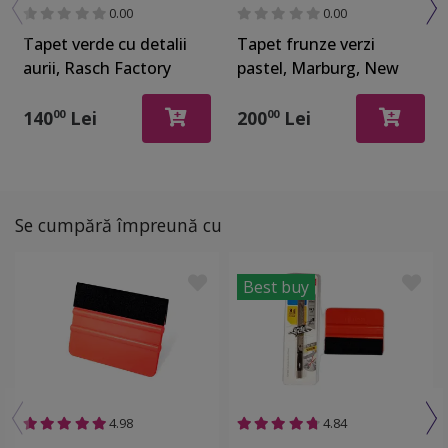
0.00
0.00
Tapet verde cu detalii
Tapet frunze verzi
aurii, Rasch Factory
pastel, Marburg, New
428940
Spirit 32746
140
Lei
200
Lei
00
00
Se cumpără împreună cu
Best buy
4.98
4.84