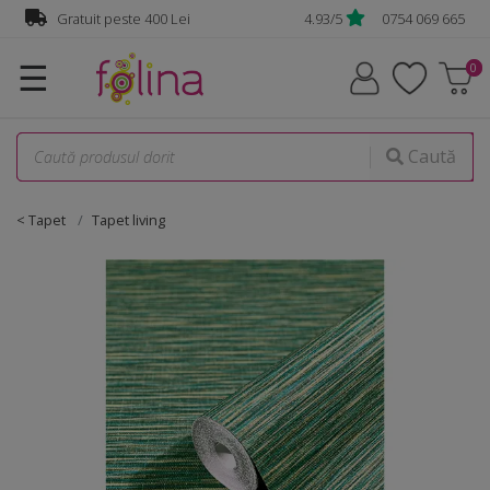
Gratuit peste 400 Lei
4.93/5
0754 069 665
☰
Caută
< Tapet
Tapet living