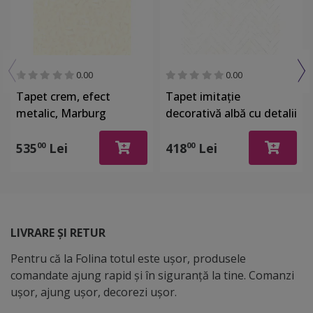
0.00
0.00
Tapet crem, efect
Tapet imitaţie
metalic, Marburg
decorativă albă cu detalii
Gloockler 52502
argintii, Marburg 32034
535
Lei
418
Lei
00
00
LIVRARE ȘI RETUR
Pentru că la Folina totul este ușor, produsele
comandate ajung rapid și în siguranță la tine. Comanzi
ușor, ajung ușor, decorezi ușor.