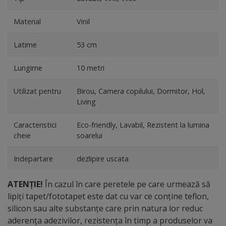
Material
Vinil
Latime
53 cm
Lungime
10 metri
Utilizat pentru
Birou, Camera copilului, Dormitor, Hol,
Living
Caracteristici
Eco-friendly, Lavabil, Rezistent la lumina
cheie
soarelui
Indepartare
dezlipire uscata
ATENȚIE!
În cazul în care peretele pe care urmează să
lipiți tapet/fototapet este dat cu var ce conține teflon,
silicon sau alte substanțe care prin natura lor reduc
aderența adezivilor, rezistența în timp a produselor va