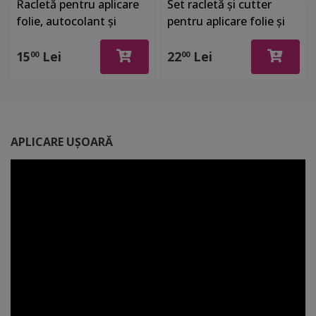
Racletă pentru aplicare
Set racletă şi cutter
folie, autocolant şi
pentru aplicare folie şi
stickere, din plastic cu o
autocolant
latură cu pâslă
15
Lei
22
Lei
00
00
APLICARE UȘOARĂ