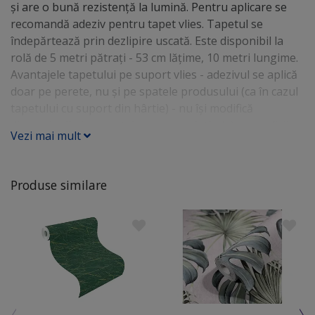
şi are o bună rezistenţă la lumină. Pentru aplicare se
recomandă adeziv pentru tapet vlies. Tapetul se
îndepărtează prin dezlipire uscată. Este disponibil la
rolă de 5 metri pătraţi - 53 cm lăţime, 10 metri lungime.
Avantajele tapetului pe suport vlies - adezivul se aplică
doar pe perete, nu şi pe spatele produsului (ca în cazul
tapetului cu suport din hârtie) - nu îşi modifică
dimensiunile (nu se strânge, nu se întinde) - se aplică
Vezi mai mult
uşor pentru că nu rămân bule de aer - se poate
îndepărta uşor, fără să fie nevoie umezirea materialului
Produse similare