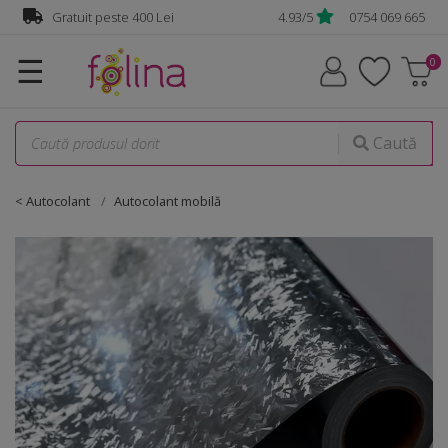
Gratuit peste 400 Lei
4.93/5
0754 069 665
☰
Caută
< Autocolant
Autocolant mobilă