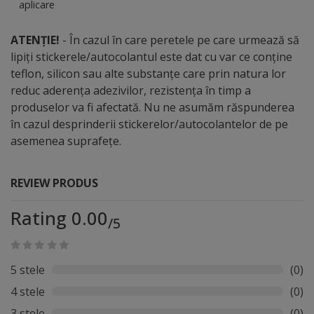
aplicare
ATENȚIE!
- În cazul în care peretele pe care urmează să
lipiți stickerele/autocolantul este dat cu var ce conține
teflon, silicon sau alte substanțe care prin natura lor
reduc aderența adezivilor, rezistența în timp a
produselor va fi afectată. Nu ne asumăm răspunderea
în cazul desprinderii stickerelor/autocolantelor de pe
asemenea suprafețe.
REVIEW PRODUS
Rating 0.00
/5
5 stele
(0)
4 stele
(0)
3 stele
(0)