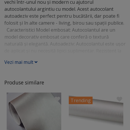
vechi într-unul nou și modern cu ajutorul
autocolantului argintiu cu model. Acest autocolant
autoadeziv este perfect pentru bucătării, dar poate fi
folosit și în alte camere - living, birou sau spaţii publice.
Caracteristici Model embosat: Autocolantul are un
model decorativ embosat care conferă o textură
naturală și elegantă. Autoadeziv: Autocolantul este ușor
de aplicat și nu necesită lipici suplimentar. Rezistent la
apă și la murdărie: Autocolantul este lavabil și poate fi
Vezi mai mult
curățat cu o lavetă umedă. Materialul este rezistent la
apă. Autocolantul are o folie de protecţie transparentă,
care se îndepărtează după racletare. Aplicare
Produse similare
autocolant mobilă Aplicarea autocolantului este simplă
și rapidă. Urmați pașii de mai jos pentru a obține
rezultate perfecte: - Curățați suprafața mobilierului pe
Trending
care doriți să aplicați autocolantul. - Măsurați și tăiați
autocolantul la dimensiunea dorită. - Îndepărtați folia
de protecţie din hârtie de pe spatele autocolantului (
care protejează partea cu adeziv ) - Racletaţi