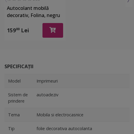
Autocolant mobilă
decorativ, Folina, negru
mat cu model embosat,
rolă de 75x300 cm
159
Lei
00
SPECIFICAȚII
Model
Imprimeuri
Sistem de
autoadeziv
prindere
Tema
Mobila si electrocasnice
Tip
folie decorativa autocolanta