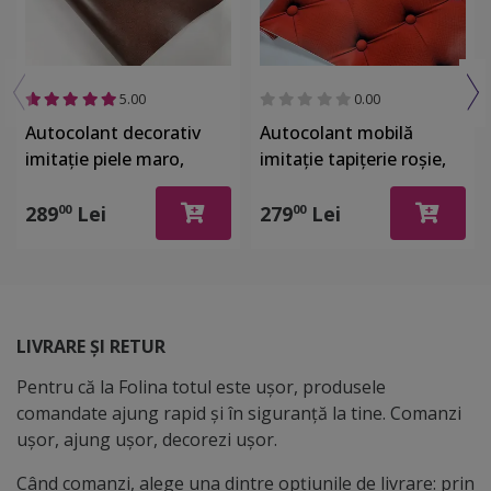
5.00
0.00
Autocolant decorativ
Autocolant mobilă
imitaţie piele maro,
imitaţie tapiţerie roşie,
Folina, rolă de 125x200
Dimex Chesterfield, rolă
cm, racleta inclusa
de 60x270 cm
289
Lei
279
Lei
00
00
LIVRARE ȘI RETUR
Pentru că la Folina totul este ușor, produsele
comandate ajung rapid și în siguranță la tine. Comanzi
ușor, ajung ușor, decorezi ușor.
Când comanzi, alege una dintre opțiunile de livrare: prin