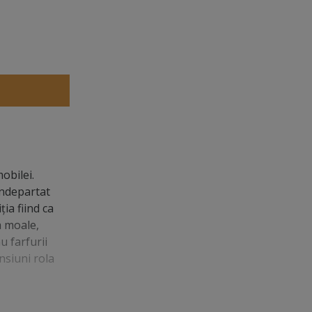
obilei.
indepartat
ția fiind ca
a moale,
u farfurii
nsiuni rola