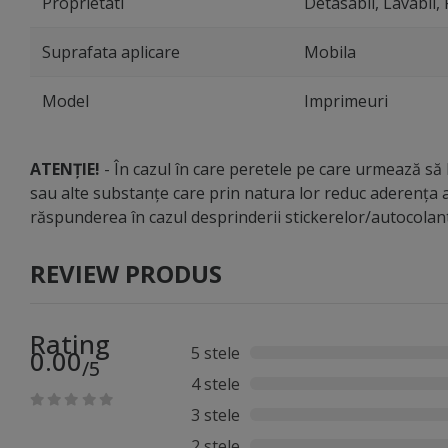
Proprietati
Detasabil, Lavabil, 
Suprafata aplicare
Mobila
Model
Imprimeuri
ATENȚIE!
- În cazul în care peretele pe care urmează să li
sau alte substanțe care prin natura lor reduc aderența a
răspunderea în cazul desprinderii stickerelor/autocola
REVIEW PRODUS
Rating
5 stele
0.00
/5
4 stele
3 stele
2 stele