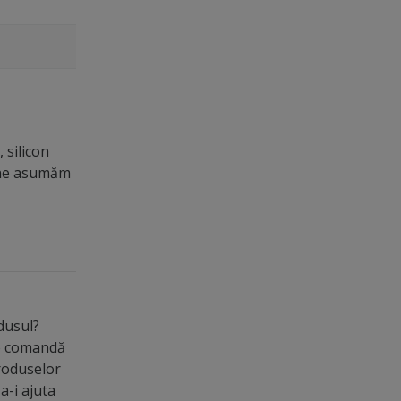
 silicon
u ne asumăm
odusul?
de comandă
roduselor
a-i ajuta