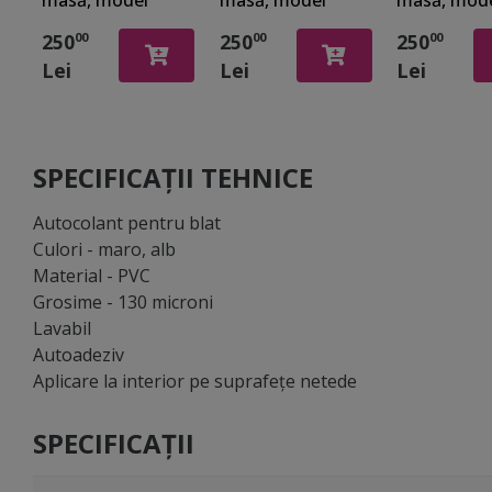
valuri, 100 x 200
coastă, 100 x
mare și bărc
250
250
250
00
00
00
cm, racletă
200 cm, racletă
100 x 200 c
Lei
Lei
Lei
inclusă
inclusă
racletă inc
SPECIFICAȚII TEHNICE
Autocolant pentru blat
Culori - maro, alb
Material - PVC
Grosime - 130 microni
Lavabil
Autoadeziv
Aplicare la interior pe suprafeţe netede
SPECIFICAȚII