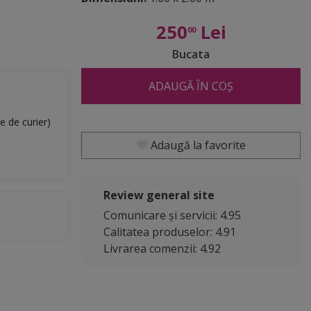
250
Lei
00
Bucata
ADAUGĂ ÎN COȘ
e de curier)
Adaugă la favorite
Review general site
Comunicare și servicii: 4.95
Calitatea produselor: 4.91
Livrarea comenzii: 4.92