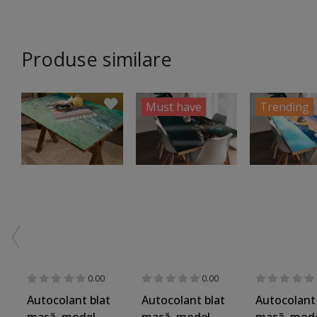
Produse similare
Must have
Trending
0.00
0.00
Autocolant blat
Autocolant blat
Autocolant 
masă, model
masă, model
masă, mod