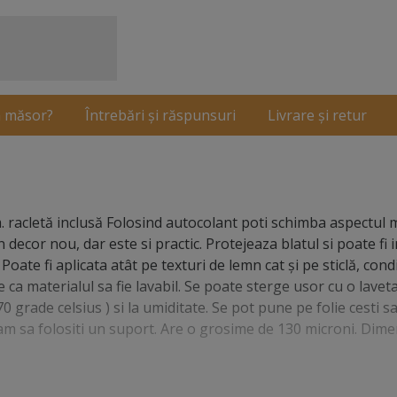
 măsor?
Întrebări și răspunsuri
Livrare și retur
. racletă inclusă Folosind autocolant poti schimba aspectul m
 decor nou, dar este si practic. Protejeaza blatul si poate fi 
oate fi aplicata atât pe texturi de lemn cat și pe sticlă, condi
e ca materialul sa fie lavabil. Se poate sterge usor cu o lavet
 grade celsius ) si la umiditate. Se pot pune pe folie cesti sa
ndam sa folositi un suport. Are o grosime de 130 microni. Dime