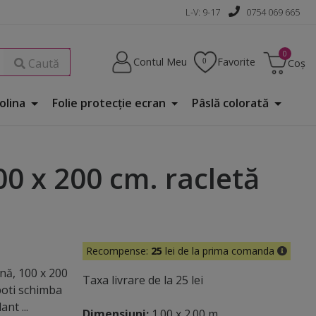
L-V: 9-17
0754 069 665
Contul Meu
Favorite
Caută
Coș
Folina
Folie protecţie ecran
Pâslă colorată
00 x 200 cm. racletă
Recompense:
25
lei de la prima comanda
nă, 100 x 200
Taxa livrare de la 25 lei
poti schimba
nt ...
Dimensiuni:
1.00 x 2.00 m