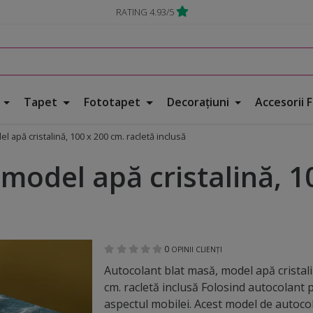
RATING 4.93/5
e
Tapet
Fototapet
Decorațiuni
Accesorii 
l apă cristalină, 100 x 200 cm. racletă inclusă
model apă cristalină, 1
0
OPINII CLIENȚI
Autocolant blat masă, model apă cristali
cm. racletă inclusă Folosind autocolant 
aspectul mobilei. Acest model de autocola