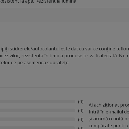
Rezistent la apa, Rezistent la lumina
piți stickerele/autocolantul este dat cu var ce conține teflon,
dezivilor, rezistența în timp a produselor va fi afectată. N
ntelor de pe asemenea suprafețe.
(0)
Ai achiziționat pr
(0)
Intră în e-mailul 
și acordă o notă p
(0)
cumpărate pentru 
(0)