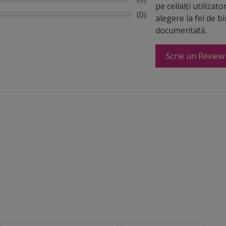
pe ceilalți utilizato
(0)
alegere la fel de b
documentată.
Scrie un Review