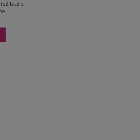
ri să facă o
ine