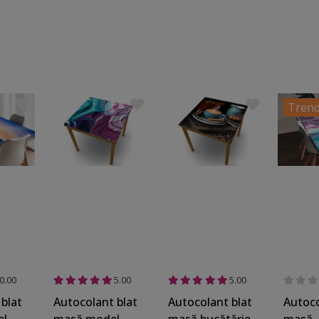
Trend
0.00
5.00
5.00
blat
Autocolant blat
Autocolant blat
Autoco
el
masă model
masă bucătărie,
masă,