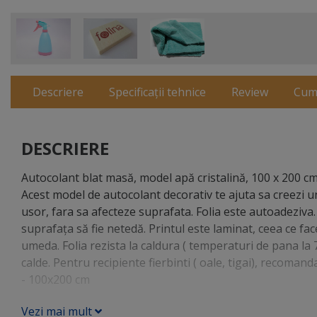
Descriere
Specificații tehnice
Review
Cum
DESCRIERE
Autocolant blat masă, model apă cristalină, 100 x 200 cm
Acest model de autocolant decorativ te ajuta sa creezi un
usor, fara sa afecteze suprafata. Folia este autoadeziva. P
suprafața să fie netedă. Printul este laminat, ceea ce fac
umeda. Folia rezista la caldura ( temperaturi de pana la 70
calde. Pentru recipiente fierbinti ( oale, tigai), recoma
- 100x200 cm
Vezi mai mult