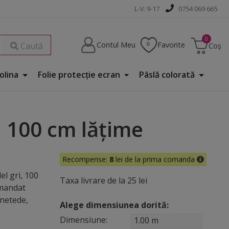
L-V: 9-17
0754 069 665
Contul Meu
Favorite
Caută
Coș
Folina
Folie protecţie ecran
Pâslă colorată
, 100 cm lăţime
Recompense:
8
lei de la prima comanda
el gri, 100
Taxa livrare de la 25 lei
omandat
 netede,
Alege dimensiunea dorită:
Dimensiune:
1.00 m