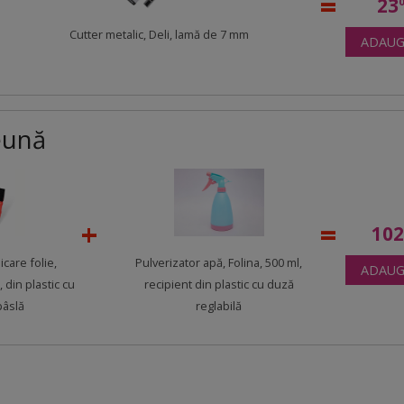
23
Cutter metalic, Deli, lamă de 7 mm
ADAUG
eună
10
icare folie,
Pulverizator apă, Folina, 500 ml,
ADAUG
, din plastic cu
recipient din plastic cu duză
pâslă
reglabilă