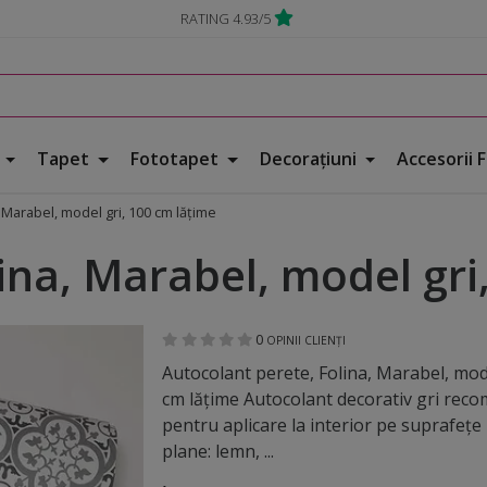
RATING 4.93/5
e
Tapet
Fototapet
Decorațiuni
Accesorii 
 Marabel, model gri, 100 cm lăţime
ina, Marabel, model gri
0
OPINII CLIENȚI
Autocolant perete, Folina, Marabel, mod
cm lăţime Autocolant decorativ gri rec
pentru aplicare la interior pe suprafeţe
plane: lemn, ...