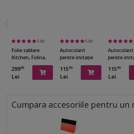
5.00
5.00
Folie sablare
Autocolant
Autocolant
Kitchen, Folina,
perete imitaţie
perete imit
pentru uşă din
faianţă
faianţă
299
115
115
00
00
00
sticlă la
decorativă gri,
decorativă,
Lei
Lei
Lei
bucătărie, rolă
Folina Bavori,
Folina,
de 100x210 cm
rezistent la apă
hexagoane 
şi căldură, rolă
rolă de 60x
de 68x208 cm
cm
Cumpara accesoriile pentru un 