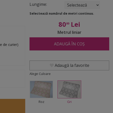
Lungime:
Selectează numărul de metri continuu.
80
Lei
00
Metrul liniar
ADAUGĂ ÎN COȘ
e de curier)
Adaugă la favorite
Alege Culoare
Roz
Gri