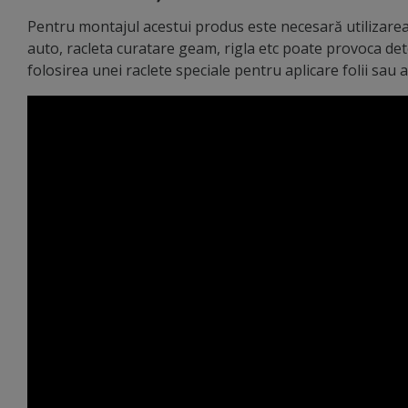
Pentru montajul acestui produs este necesară utilizarea 
auto, racleta curatare geam, rigla etc poate provoca de
folosirea unei raclete speciale pentru aplicare folii sau