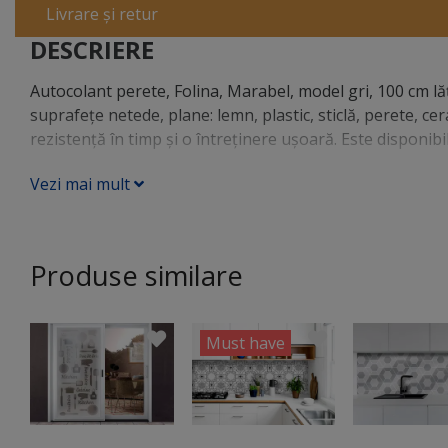
Livrare și retur
DESCRIERE
Autocolant perete, Folina, Marabel, model gri, 100 cm lă
suprafeţe netede, plane: lemn, plastic, sticlă, perete, c
rezistenţă în timp şi o întreţinere uşoară. Este disponibi
Vezi mai mult
Produse similare
Must have