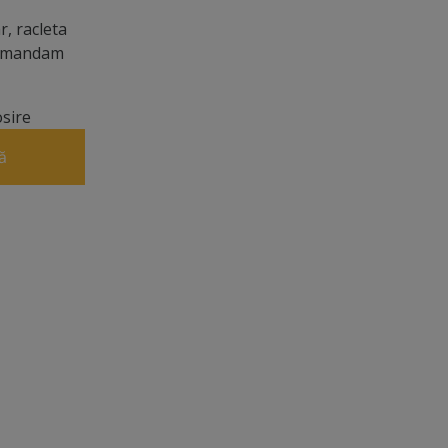
, racleta
ecomandam
osire
ă