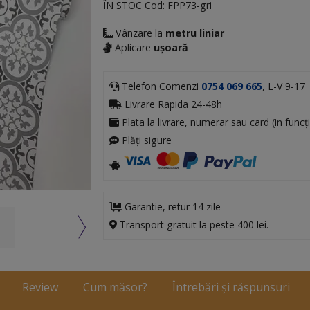
ÎN STOC
Cod:
FPP73-gri
Vânzare la
metru liniar
Aplicare
ușoară
Telefon Comenzi
0754 069 665
, L-V 9-17
Livrare Rapida 24-48h
Plata la livrare, numerar sau card (in funcți
Plăți sigure
Garantie, retur 14 zile
Transport gratuit la peste 400 lei.
Review
Cum măsor?
Întrebări și răspunsuri