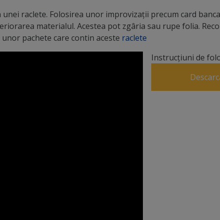
unei raclete. Folosirea unor improvizații precum card bancar
teriorarea materialul. Acestea pot zgâria sau rupe folia. R
 a unor pachete care contin aceste
raclete
Instrucțiuni de fol
Descarc