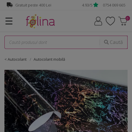
Gratuit peste 400 Lei
4.93/5
0754 069 665
☰
Caută
< Autocolant
Autocolant mobilă