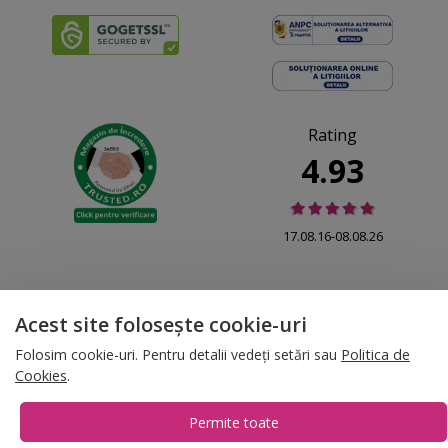
Rating
4.93
17.08.16-08.08.26
Acest site folosește cookie-uri
© 2026 Folina.ro | All Rights Reserved. Folina.ro |
Designed by Artvertising
Folosim cookie-uri. Pentru detalii vedeți setări sau
Politica de
•
Termene și condiții
•
Gestionează preferințe cookies
Cookies
.
T:
+4 0754.069.667
Permite toate