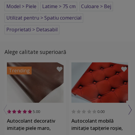
Model > Piele
Latime > 75 cm
Culoare > Bej
Utilizat pentru > Spatiu comercial
Proprietati > Detasabil
Alege calitate superioară
Trending
5.00
0.00
Autocolant decorativ
Autocolant mobilă
imitaţie piele maro,
imitaţie tapiţerie roşie,