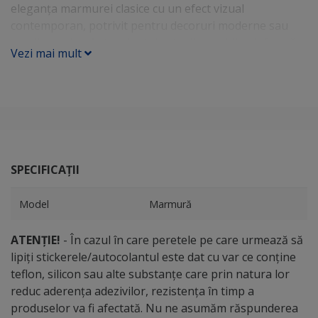
eleganța marmurei clasice cu un efect vizual
contemporan, potrivit pentru decoruri moderne sau
spații creative. Autocolantul este disponibil sub formă
Vezi mai mult
de rolă cu dimensiunile: Lățime: 75 cm Lungime: 250 cm
Această dimensiune permite acoperirea unor suprafețe
precum: blaturi de mobilier mese sau birouri rafturi și
dulapuri panouri decorative obiecte decorative Folia
este o soluție rapidă pentru recondiționarea
mobilierului sau transformarea spațiilor interioare fără
înlocuirea pieselor existente. Idei de utilizare pentru
SPECIFICAȚII
autocolantul marmură holografică Datorită efectului
vizual spectaculos, acest autocolant este ideal pentru:
Model
Marmură
recondiționarea blaturilor de mobilier decorarea
meselor sau birourilor personalizarea rafturilor sau
ATENȚIE!
- În cazul în care peretele pe care urmează să
dulapurilor decor pentru camere moderne sau creative
lipiți stickerele/autocolantul este dat cu var ce conține
proiecte DIY și design interior decor pentru spații
teflon, silicon sau alte substanțe care prin natura lor
gaming sau studio personalizarea obiectelor decorative
reduc aderența adezivilor, rezistența în timp a
Modelul este potrivit în special pentru amenajări
produselor va fi afectată. Nu ne asumăm răspunderea
moderne, futuriste sau industriale. Aplicare ușoară pe