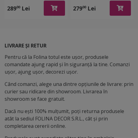
Folina, rolă de 125x200
Dimex Chesterfield, rolă
cm, racleta inclusa
de 60x270 cm
289
Lei
279
Lei
00
00
LIVRARE ȘI RETUR
Pentru că la Folina totul este ușor, produsele
comandate ajung rapid și în siguranță la tine. Comanzi
ușor, ajung ușor, decorezi ușor.
Când comanzi, alege una dintre opțiunile de livrare: prin
curier sau ridicare din showroom. Livrarea în
showroom se face gratuit.
Dacă nu ești 100% mulțumit, poți returna produsele
atât la sediul FOLINA DECOR S.R.L., cât și prin
completarea cererii online.