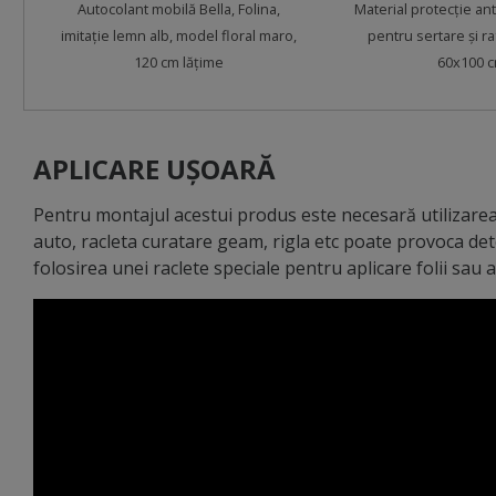
Autocolant mobilă Bella, Folina,
Material protecţie ant
afecteze suprafaţa pe care a fost aplicat. Se desprinde f
imitaţie lemn alb, model floral maro,
pentru sertare şi ra
120 cm lăţime
60x100 
APLICARE UȘOARĂ
Pentru montajul acestui produs este necesară utilizarea 
auto, racleta curatare geam, rigla etc poate provoca de
folosirea unei raclete speciale pentru aplicare folii sau