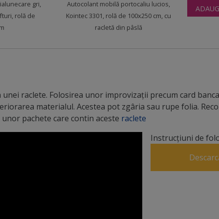
ialunecare gri,
Autocolant mobilă portocaliu lucios,
ADAUG
olia de la un colţ/margine şi se trage la un unghi paralel cu 
fturi, rolă de
Kointec 3301, rolă de 100x250 cm, cu
cm
racletă din pâslă
unei raclete. Folosirea unor improvizații precum card bancar
teriorarea materialul. Acestea pot zgâria sau rupe folia. R
 a unor pachete care contin aceste
raclete
Instrucțiuni de fol
Descarc