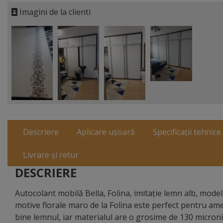
Imagini de la clienti
Descriere
Aplicare ușoară
Specificații tehnice
Livrare și retur
DESCRIERE
Autocolant mobilă Bella, Folina, imitaţie lemn alb, mode
motive florale maro de la Folina este perfect pentru amena
bine lemnul, iar materialul are o grosime de 130 microni