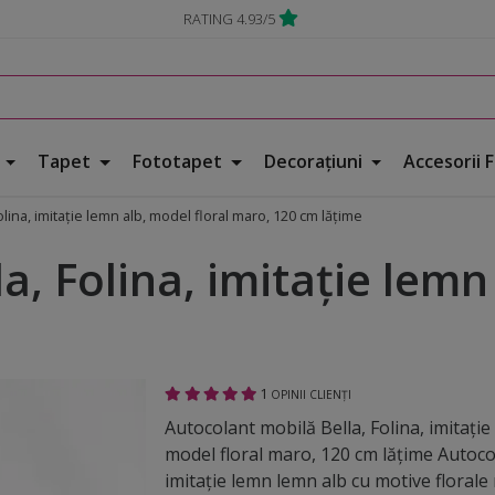
RATING 4.93/5
e
Tapet
Fototapet
Decorațiuni
Accesorii 
olina, imitaţie lemn alb, model floral maro, 120 cm lăţime
, Folina, imitaţie lemn
1
OPINII CLIENȚI
Autocolant mobilă Bella, Folina, imitaţie
model floral maro, 120 cm lăţime Autoco
imitaţie lemn lemn alb cu motive florale