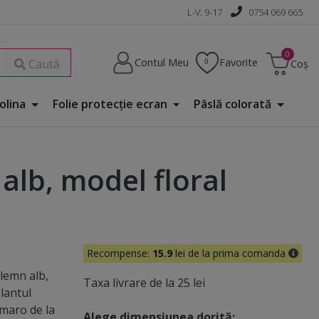
L-V: 9-17
0754 069 665
Contul Meu
Favorite
Caută
Coș
Folina
Folie protecţie ecran
Pâslă colorată
 alb, model floral
Recompense:
15.9
lei de la prima comanda
 lemn alb,
Taxa livrare de la 25 lei
lantul
 maro de la
Alege dimensiunea dorită: