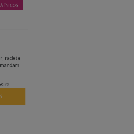
Ă ÎN COȘ
suprafaţa.
, racleta
ecomandam
osire
ă