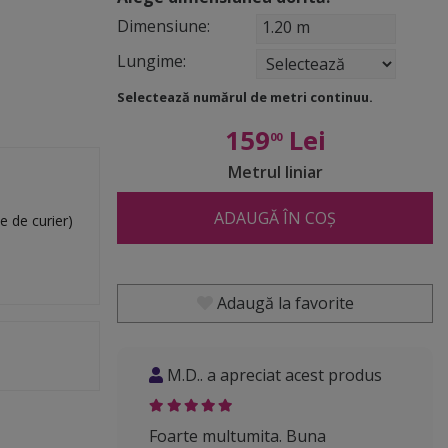
Dimensiune:
1.20 m
Lungime:
Selectează numărul de metri continuu.
159
Lei
00
Metrul liniar
ADAUGĂ ÎN COȘ
e de curier)
Adaugă la favorite
M.D.. a apreciat acest produs
Foarte multumita. Buna