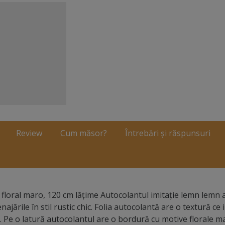
Review
Cum măsor?
Întrebări și răspunsuri
l floral maro, 120 cm lăţime Autocolantul imitaţie lemn lemn 
jările în stil rustic chic. Folia autocolantă are o textură ce 
. Pe o latură autocolantul are o bordură cu motive florale ma