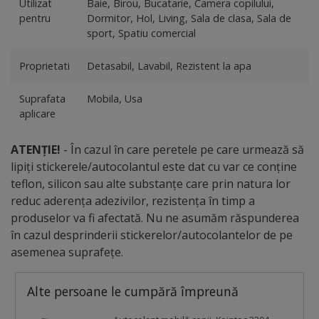
Utilizat
Baie, Birou, Bucatarie, Camera copilului,
pentru
Dormitor, Hol, Living, Sala de clasa, Sala de
sport, Spatiu comercial
Proprietati
Detasabil, Lavabil, Rezistent la apa
Suprafata
Mobila, Usa
aplicare
ATENȚIE!
- În cazul în care peretele pe care urmează să
lipiți stickerele/autocolantul este dat cu var ce conține
teflon, silicon sau alte substanțe care prin natura lor
reduc aderența adezivilor, rezistența în timp a
produselor va fi afectată. Nu ne asumăm răspunderea
în cazul desprinderii stickerelor/autocolantelor de pe
asemenea suprafețe.
Alte persoane le cumpără împreună