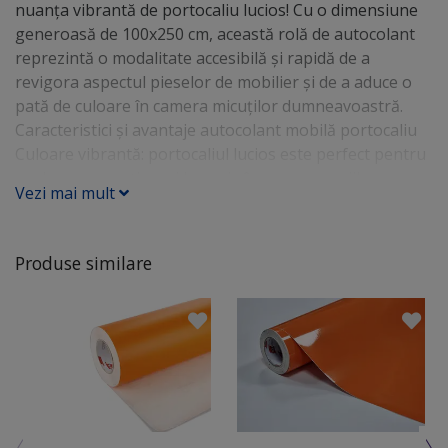
nuanța vibrantă de portocaliu lucios! Cu o dimensiune
generoasă de 100x250 cm, această rolă de autocolant
reprezintă o modalitate accesibilă și rapidă de a
revigora aspectul pieselor de mobilier și de a aduce o
pată de culoare în camera micuților dumneavoastră.
Caracteristici și avantaje autocolant mobilă portocaliu
Culoare vibrantă: portocaliul lucios este perfect pentru
a aduce prospețime și bucurie în camera copiilor.
Vezi mai mult
Culorile luminoase stimulează creativitatea și
energizează spațiul. Aplicare ușoară: Cu o suprafață
generoasă, acest autocolant poate fi tăiat și ajustat cu
Produse similare
ușurință pentru a se potrivi pieselor de mobilier de
diferite dimensiuni. Aplicarea este simplă și nu necesită
cunoștințe tehnice speciale. Se aplică pe suprafeţe
netede: - tăblia patului - uşa de la cameră - feţele
sertarelor de la birou sau comodă - uşile de la dulapul
cu haine Durabil: Materialul de calitate și adezivul
puternic asigură o durată lungă de viață a
autocolantului. În plus, acesta poate fi îndepărtat fără a