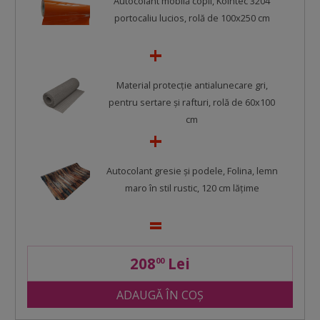
Autocolant mobilă copii, Kointec 3204
portocaliu lucios, rolă de 100x250 cm
Material protecţie antialunecare gri,
pentru sertare şi rafturi, rolă de 60x100
cm
Autocolant gresie şi podele, Folina, lemn
maro în stil rustic, 120 cm lăţime
208
Lei
00
ADAUGĂ ÎN COȘ