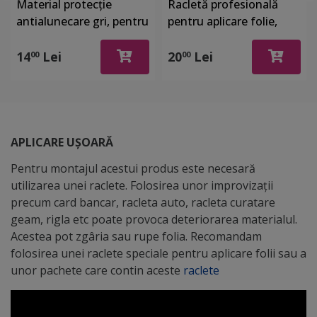
Material protecţie
Racletă profesională
antialunecare gri, pentru
pentru aplicare folie,
sertare şi rafturi, rolă de
autocolant şi stickere,
60x100 cm
din plastic, cu o latură
14
Lei
20
Lei
00
00
din piele întoarsă
APLICARE UȘOARĂ
Pentru montajul acestui produs este necesară
utilizarea unei raclete. Folosirea unor improvizații
precum card bancar, racleta auto, racleta curatare
geam, rigla etc poate provoca deteriorarea materialul.
Acestea pot zgâria sau rupe folia. Recomandam
folosirea unei raclete speciale pentru aplicare folii sau a
unor pachete care contin aceste
raclete