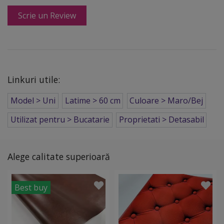
Scrie un Review
Linkuri utile:
Model > Uni
Latime > 60 cm
Culoare > Maro/Bej
Utilizat pentru > Bucatarie
Proprietati > Detasabil
Alege calitate superioară
Best buy