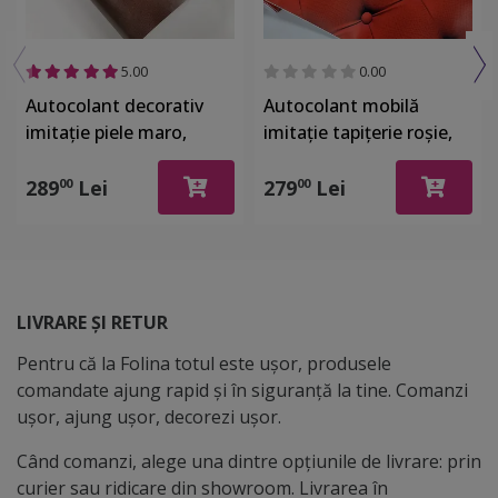
5.00
0.00
Autocolant decorativ
Autocolant mobilă
imitaţie piele maro,
imitaţie tapiţerie roşie,
Folina, rolă de 125x200
Dimex Chesterfield, rolă
cm, racleta inclusa
de 60x270 cm
289
Lei
279
Lei
00
00
LIVRARE ȘI RETUR
Pentru că la Folina totul este ușor, produsele
comandate ajung rapid și în siguranță la tine. Comanzi
ușor, ajung ușor, decorezi ușor.
Când comanzi, alege una dintre opțiunile de livrare: prin
curier sau ridicare din showroom. Livrarea în