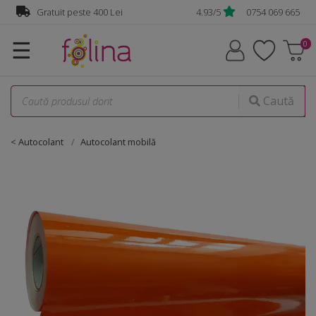
Gratuit peste 400 Lei
4.93/5
0754 069 665
☰
Caută
< Autocolant
Autocolant mobilă