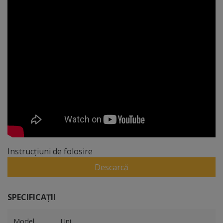
Instrucțiuni de folosire
Descarcă
SPECIFICAȚII
Model
Uni