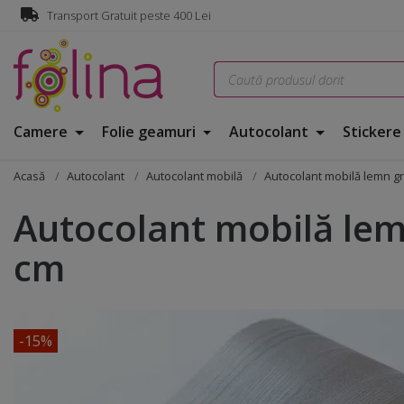
Transport Gratuit peste 400 Lei
Camere
Folie geamuri
Autocolant
Sticker
Acasă
Autocolant
Autocolant mobilă
Autocolant mobilă lemn gri
Autocolant mobilă lemn
cm
-15%