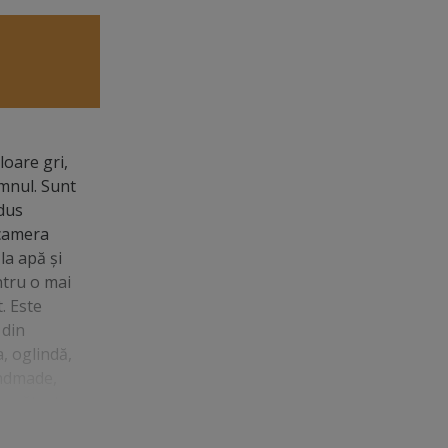
loare gri,
mnul. Sunt
edus
 camera
la apă şi
ntru o mai
. Este
 din
a, oglindă,
andmade,
Pregăteşte
 aplicare.