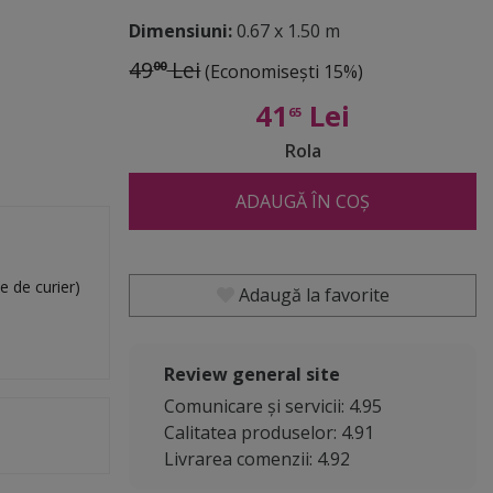
Dimensiuni:
0.67 x 1.50 m
49
Lei
00
(Economisești 15%)
41
Lei
65
Rola
ADAUGĂ ÎN COȘ
e de curier)
Adaugă la favorite
Review general site
Comunicare și servicii: 4.95
Calitatea produselor: 4.91
Livrarea comenzii: 4.92