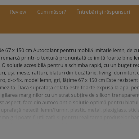
Review
Cum măsor?
Întrebări și răspunsuri
de 67 x 150 cm Autocolant pentru mobilă imitaţie lemn, de cu
remarcă printr-o textură pronunţată ce imită foarte bine le
. O soluţie accesibilă pentru a schimba rapid, cu un buget r
i, uşi, mese, rafturi, blaturi din bucătărie, living, dormitor,
, d-c-fix, model lemn, gri, lățime 67 x 150 cm Este rezistent 
umezită. Dacă suprafaţa colată este foarte expusă la apă, pe
ilarea marginilor cu un strat subţire de silicon transparent
st aspect, face din autocolant o soluţie optimă pentru blatul
prafaţă netedă: lemn/furnir, plastic, metal, plexiglass, sticl
lemn gri poate fi utilizată şi pentru realizarea produselor h
 mobilă Quadro, d-c-fix, model lemn, gri, lățime 67 x 150 cm 
şterge bine de praf şi lasă să se usuce foarte bine înainte de