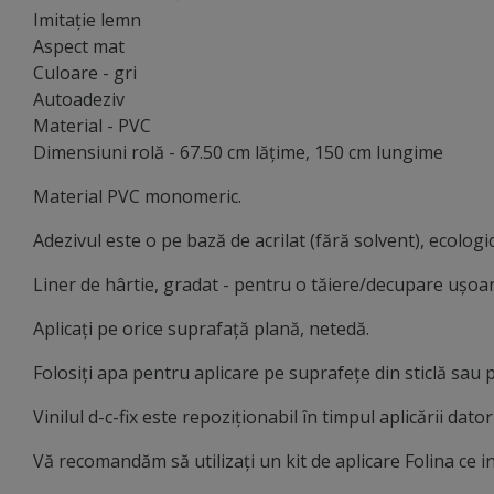
Imitație lemn
Aspect mat
Culoare - gri
Autoadeziv
Material - PVC
Dimensiuni rolă - 67.50 cm lăţime, 150 cm lungime
Material PVC monomeric.
Adezivul este o pe bază de acrilat (fără solvent), ecologic
Liner de hârtie, gradat - pentru o tăiere/decupare uşoar
Aplicați pe orice suprafață plană, netedă.
Folosiți apa pentru aplicare pe suprafețe din sticlă sau p
Vinilul d-c-fix este repoziționabil în timpul aplicării dat
Vă recomandăm să utilizați un kit de aplicare Folina ce in