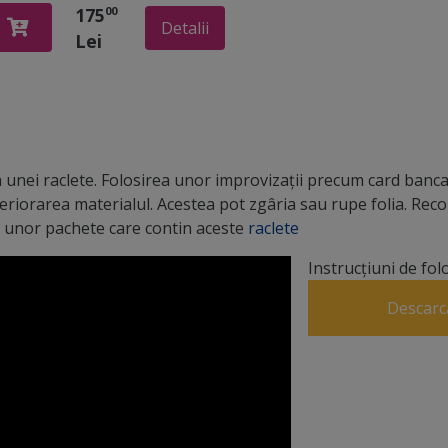
mbra,
Rustic Blue,
175
00
taţie
model dungi,
Detalii
Lei
0x500
120 cm lăţime
unei raclete. Folosirea unor improvizații precum card bancar
teriorarea materialul. Acestea pot zgâria sau rupe folia. R
 a unor pachete care contin aceste
raclete
Instrucțiuni de fol
Descarc