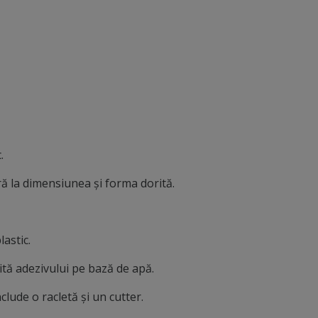
.
ă la dimensiunea şi forma dorită.
lastic.
orită adezivului pe bază de apă.
clude o racletă şi un cutter.