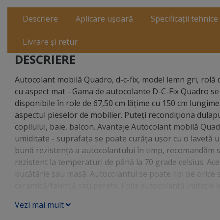
Descriere
Aplicare ușoară
Specificații tehnice
Livrare și retur
DESCRIERE
Autocolant mobilă Quadro, d-c-fix, model lemn gri, rolă 
cu aspect mat - Gama de autocolante D-C-Fix Quadro se 
disponibile în role de 67,50 cm lăţime cu 150 cm lungime
aspectul pieselor de mobilier. Puteţi recondiţiona dulapur
copilului, baie, balcon. Avantaje Autocolant mobilă Quadro
umiditate - suprafaţa se poate curăţa uşor cu o lavetă 
bună rezistenţă a autocolantului în timp, recomandăm sig
rezistent la temperaturi de până la 70 grade celsius. Ace
bucătărie sau masă. Autocolantul se poate lipi pe orice su
ceramică/faianţă sau perete. Folia autocolantă imitaţie 
crafting sau decoraţiuni interioare. Aplicare Autocolant
Vezi mai mult
suprafaţa pe care vei lipi folia autoadezivă: degresează, 