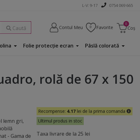
L-V: 9-17
0754 069 665
Contul Meu
Favorite
Caută
Coș
Folina
Folie protecţie ecran
Pâslă colorată
uadro, rolă de 67 x 150
Recompense:
4.17
lei de la prima comanda
l lemn gri,
Ultimul produs in stoc
mobilă
Taxa livrare de la 25 lei
 mat - Gama de