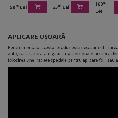
Elm, d-c-fix,
Wood, d-c-fix,
Sheffield U
109
00
imitatie lemn gri
imitaţie lemn
d-c-fix, imi
59
Lei
35
Lei
00
00
Lei
deschis, rola de
gri, rola de
lemn gri, 9
90x210 cm
67x200 cm
cm
APLICARE UȘOARĂ
Pentru montajul acestui produs este necesară utilizarea 
auto, racleta curatare geam, rigla etc poate provoca de
folosirea unei raclete speciale pentru aplicare folii sau