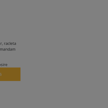
, racleta
ecomandam
osire
ă