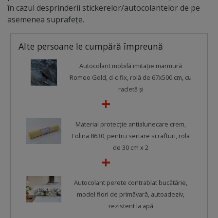
în cazul desprinderii stickerelor/autocolantelor de pe
asemenea suprafețe.
Alte persoane le cumpără împreună
Autocolant mobilă imitaţie marmură
Romeo Gold, d-c-fix, rolă de 67x500 cm, cu
racletă şi
Material protecţie antialunecare crem,
Folina 8630, pentru sertare si rafturi, rola
de 30 cm x 2
Autocolant perete contrablat bucătărie,
model flori de primăvară, autoadeziv,
rezistent la apă