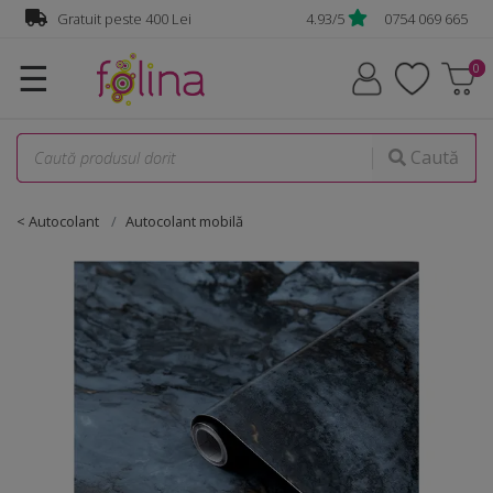
Gratuit peste 400 Lei
4.93/5
0754 069 665
☰
Caută
< Autocolant
Autocolant mobilă