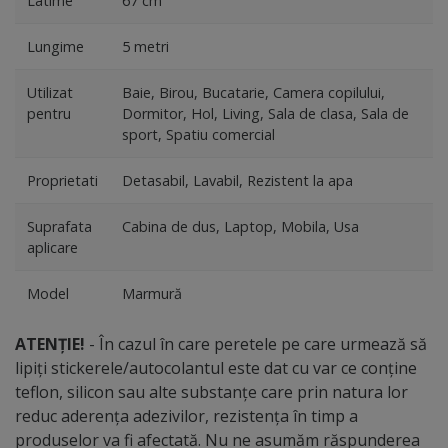
Latime
67 cm
Lungime
5 metri
Utilizat
Baie, Birou, Bucatarie, Camera copilului,
pentru
Dormitor, Hol, Living, Sala de clasa, Sala de
sport, Spatiu comercial
Proprietati
Detasabil, Lavabil, Rezistent la apa
Suprafata
Cabina de dus, Laptop, Mobila, Usa
aplicare
Model
Marmură
ATENȚIE!
- În cazul în care peretele pe care urmează să
lipiți stickerele/autocolantul este dat cu var ce conține
teflon, silicon sau alte substanțe care prin natura lor
reduc aderența adezivilor, rezistența în timp a
produselor va fi afectată. Nu ne asumăm răspunderea