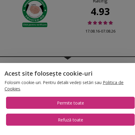
Rating
4.93
17.08.16-07.08.26
© 2026 Folina.ro | All Rights Reserved. Folina.ro |
Designed by Artvertising
•
Termene și condiții
•
Gestionează preferințe cookies
Acest site folosește cookie-uri
T:
+4 0754.069.667
Folosim cookie-uri. Pentru detalii vedeți setări sau
Politica de
Cookies
.
Permite toate
Refuză toate
1