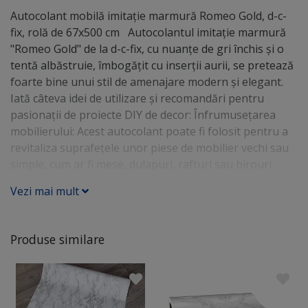
Autocolant mobilă imitaţie marmură Romeo Gold, d-c-
fix, rolă de 67x500 cm Autocolantul imitație marmură
"Romeo Gold" de la d-c-fix, cu nuanțe de gri închis și o
tentă albăstruie, îmbogățit cu inserții aurii, se pretează
foarte bine unui stil de amenajare modern și elegant.
Iată câteva idei de utilizare și recomandări pentru
pasionații de proiecte DIY de decor: Înfrumusețarea
mobilierului: Acest autocolant poate fi folosit pentru a
revitaliza suprafețele unor piese de mobilier vechi sau
simple, cum ar fi mese, dulapuri, rafturi sau birouri.
Aspectul său sofisticat poate transforma un mobilier
Vezi mai mult
obișnuit într-unul cu un aspect luxos. Amenajarea
bucătăriei sau a băii: Folosirea acestui autocolant pe
blatul de lucru al bucătăriei sau pe pereții băii poate
Produse similare
oferi un aspect modern și curat, imitând marmura reală
fără costurile aferente. Accente decorative: Poate fi
utilizat pentru a crea accente pe diverse obiecte, cum ar
fi tăvi, rame de oglinzi, cutii şi panouri adăugând un