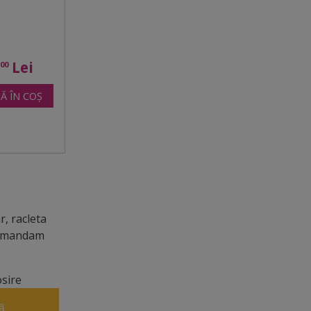
5
Lei
00
Ă ÎN COȘ
, racleta
ecomandam
osire
ă