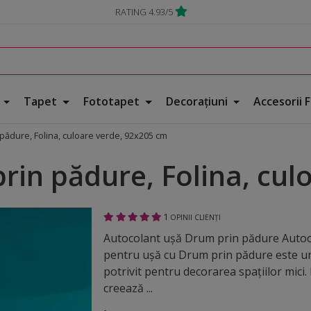
RATING 4.93/5
e
Tapet
Fototapet
Decorațiuni
Accesorii 
pădure, Folina, culoare verde, 92x205 cm
rin pădure, Folina, cul
1
OPINII CLIENȚI
Autocolant uşă Drum prin pădure Autoc
pentru ușă cu Drum prin pădure este u
potrivit pentru decorarea spaţiilor mici
creează ...