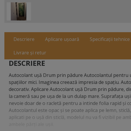
Descriere
Aplicare ușoară
Specificații tehnice
Livrare și retur
DESCRIERE
Autocolant uşă Drum prin pădure Autocolantul pentru u
spaţiilor mici. Imaginea creează impresia de spaţiu. Aut
decorativ. Aplicare Autocolant uşă Drum prin pădure, d
la cameră sau pe uşa de la un dulap mare. Suprafaţa uşii
nevoie doar de o racletă pentru a intinde folia rapid şi
Autocolantul este opac şi se poate aplica pe lemn, sticlă, 
aplicati pe o uşă din sticlă, modelul nu va fi vizibil pe am
ambele părţi ale uşii.