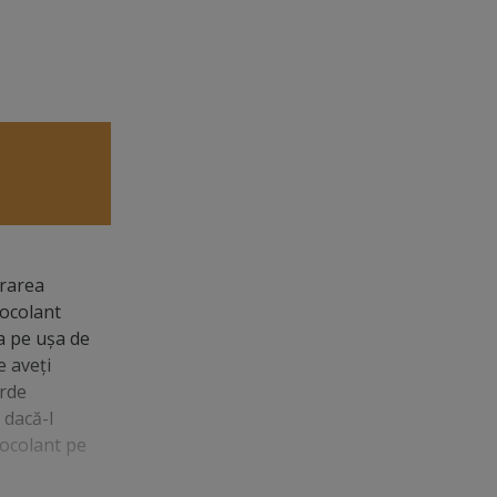
orarea
tocolant
a pe uşa de
e aveţi
erde
 dacă-l
utocolant pe