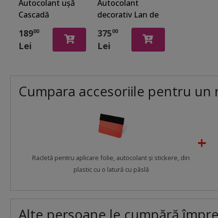
Autocolant uşă
Autocolant
Cascadă
decorativ Lan de
tropicală, Folina,
grâu, Folina, rolă
189
375
00
00
92x205 cm
de 80x350 cm
Lei
Lei
Cumpara accesoriile pentru un 
Racletă pentru aplicare folie, autocolant şi stickere, din
plastic cu o latură cu pâslă
Alte persoane le cumpără împr