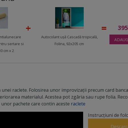
39
antialunecare
Autocolant uşă Cascadă tropicală,
ADAUG
ntru sertare si
Folina, 92x205 cm
 30 cm x 2
unei raclete. Folosirea unor improvizații precum card bancar
teriorarea materialul. Acestea pot zgâria sau rupe folia. R
 a unor pachete care contin aceste
raclete
Instrucțiuni de fol
Descarc