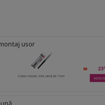
montaj usor
23
Cutter metalic, Deli, lamă de 7 mm
ADAUG
eună