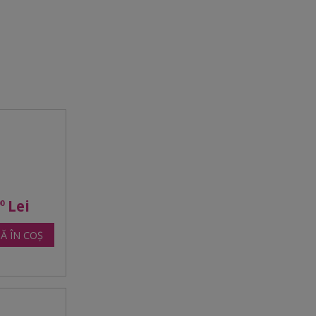
Lei
00
Ă ÎN COȘ