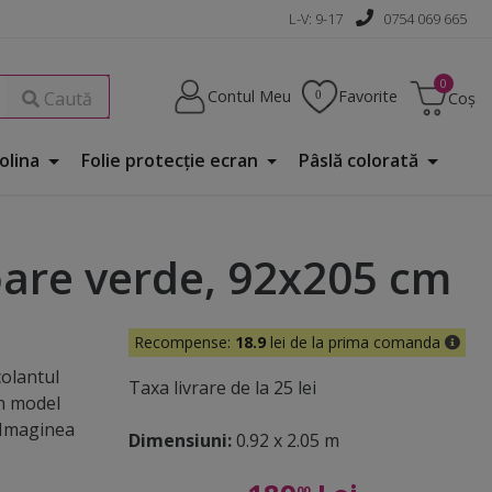
L-V: 9-17
0754 069 665
Contul Meu
Favorite
Caută
Coș
Folina
Folie protecţie ecran
Pâslă colorată
oare verde, 92x205 cm
Recompense:
18.9
lei de la prima comanda
olantul
Taxa livrare de la 25 lei
n model
. Imaginea
Dimensiuni:
0.92 x 2.05 m
00