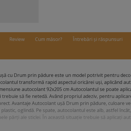
Review
Cum măsor?
Întrebări și răspunsuri
șă cu Drum prin pădure este un model potrivit pentru dec
ocolantul transformă rapid aspectul oricărei uşi, aplicând au
imensiune autocolant 92x205 cm Autocolantul se poate aplic
 trebuie să fie netedă. Având propriul adeziv, pentru aplicar
 corect. Avantaje Autocolant uşă Drum prin pădure, culoare v
plastic, oglindă. Pe spate, autocolantul este alb, astfel încât,
bele părţi ale sticlei. În această situaţie trebuie să aplicaţi a