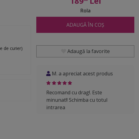
189
Lei
Rola
ADAUGĂ ÎN COȘ
e de curier)
Adaugă la favorite
M. a apreciat acest produs
Recomand cu drag!. Este
minunat!! Schimba cu totul
intrarea