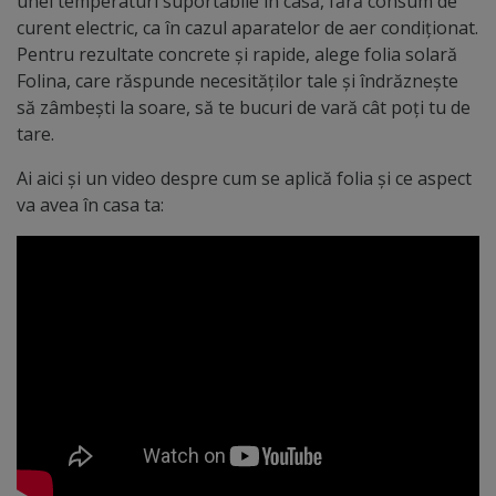
unei temperaturi suportabile în casă, fără consum de
curent electric, ca în cazul aparatelor de aer condiționat.
Pentru rezultate concrete și rapide, alege folia solară
Folina, care răspunde necesităților tale și îndrăznește
să zâmbești la soare, să te bucuri de vară cât poți tu de
tare.
Ai aici și un video despre cum se aplică folia și ce aspect
va avea în casa ta: