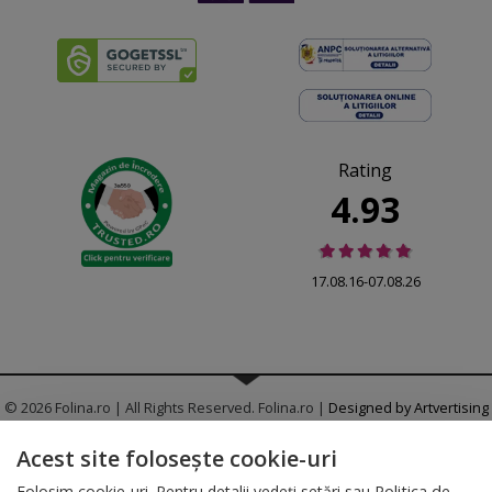
Rating
4.93
17.08.16-07.08.26
© 2026 Folina.ro | All Rights Reserved. Folina.ro |
Designed by Artvertising
•
Termene și condiții
•
Gestionează preferințe cookies
Acest site folosește cookie-uri
T:
+4 0754.069.667
Folosim cookie-uri. Pentru detalii vedeți setări sau
Politica de