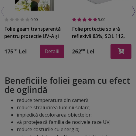
0.00
5.00
Folie geam transparentă
Folie protecție solară
pentru protecţie UV-A şi
reflexivă 83%, SOL 112,
UV-B, Reflectiv UVB 460,
efect de oglindă, cu
autoadezivă, 152 cm
aplicare la exterior, rolă
175
Lei
262
Lei
00
00
Detalii
lăţime
de 75x300 cm
Beneficiile foliei geam cu efect
de oglindă
reduce temperatura din cameră;
reduce strălucirea luminii solare;
împiedică decolorarea obiectelor;
vă protejează familia de nocivele raze UV;
reduce costurile cu energia;