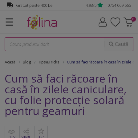
Gratuit peste 400 Lei
4.93/5
0754 069 665
☰
Caută
Acasă
Blog
Tips&Tricks
Cum să faci răcoare în casă în zilele ca
Cum să faci răcoare în
casă în zilele caniculare,
cu folie protecţie solară
pentru geamuri
61077
SHARE
3.97