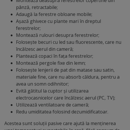
Montează deasupra ferestrelor copertine din
pânză, retractabile;
Adaugă la ferestre obloane mobile;
Așază ghivece cu plante mari în dreptul
ferestrelor;
Montează rulouri desupra ferestrelor;
Folosește becuri cu led sau fluorescente, care nu
încălzesc aerul din cameră;
Plantează copaci în fața ferestrelor;
Montează pergole fixe din lemn;
Folosește lenjerii de pat din matase sau satin,
materiale fine, care nu absorb căldura, pentru a
avea un somn odihnitor;
Evită gătitul la cuptor şi utilizarea
electrocasnicelor care încălzesc aerul (PC, TV);
Utilizează ventilatoare de cameră;
Redu umiditatea folosind dezumidificatoar.
Acestea sunt soluții pasive care ajută la menținerea