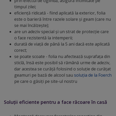
prin efectul de oglindă, asigură intimitate pe
timpul zilei;
eficienţă ridicată - fiind aplicată la exterior, folia
este o barieră între razele solare şi geam (care nu
se mai încălzeşte);
are un adeziv special şi un strat de protecţie care
o face rezistentă la intemperii;
durată de viaţă de până la 5 ani dacă este aplicată
corect;
se poate scoate - folia nu afectează suprafaţa din
sticlă, însă este posibil să rămână urme de adeziv,
dar acestea se curăţă folosind o soluţie de curăţat
geamuri pe bază de alcool sau
soluţia de la Foerch
pe care o găsiţi pe site-ul nostru
Soluții eficiente pentru a face răcoare în casă