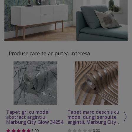
Produse care te-ar putea interesa
Tapet gri cu model
Tapet maro deschis cu
T
abstract argintiu,
model dungi şerpuite
m
Marburg City Glow 34254
argintii, Marburg City
M
Glow 34262
3
5.00
0.00