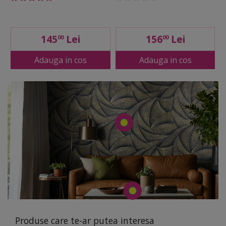
145
Lei
156
Lei
00
00
Adauga in cos
Adauga in cos
Produse care te-ar putea interesa