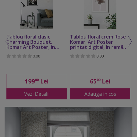
Tablou floral clasic
Tablou floral crem Rose,
T
Charming Bouquet,
Komar, Art Poster
W
Komar Art Poster, in
printat digital, în ramă
î
rama alba, 40x50 cm
albă, 40x30 cm
0.00
0.00
199
Lei
65
Lei
00
00
Vezi Detalii
Adauga in cos