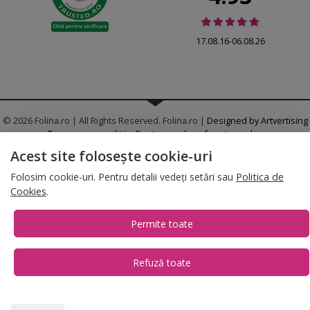
17.08.16-06.08.26
© 2026 Folina.ro | All Rights Reserved. Folina.ro |
Designed by Artvertising
•
Termene și condiții
•
Gestionează preferințe cookies
Acest site folosește cookie-uri
T:
+4 0754.069.667
Folosim cookie-uri. Pentru detalii vedeți setări sau
Politica de
Cookies
.
Permite toate
Refuză toate
1