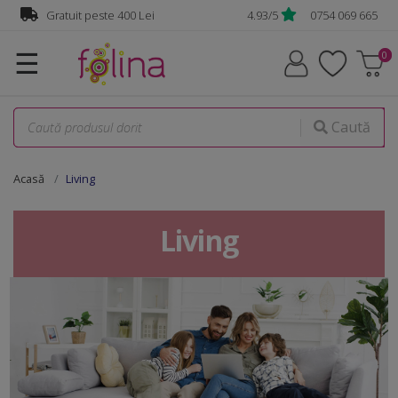
Gratuit peste 400 Lei
4.93/5
0754 069 665
☰
Caută
Acasă
Living
Living