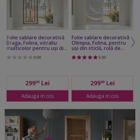
Folie sablare decorativă
Folie sablare decorativă
F
Braga, Folina, vitraliu
Olimpia, Folina, pentru
L
multicolor pentru uşi din
uşi din sticlă, rolă de
d
sticlă, rolă de 100x210 cm
100x210 cm
1
0.00
5.00
299
Lei
299
Lei
00
00
Adauga in cos
Adauga in cos