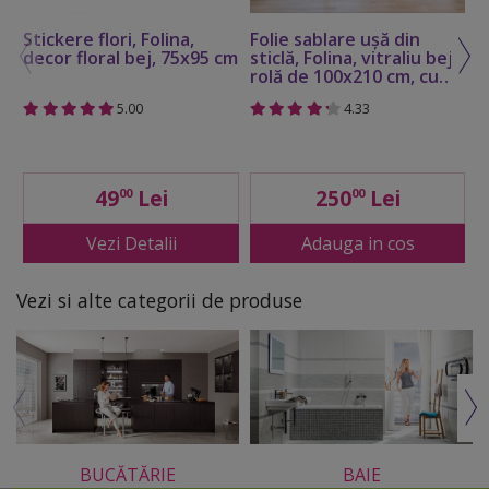
Stickere flori, Folina,
Folie sablare uşă din
S
decor floral bej, 75x95 cm
sticlă, Folina, vitraliu bej,
a
rolă de 100x210 cm, cu
f
racletă aplicare şi cutter
5.00
4.33
incluse
49
Lei
250
Lei
00
00
Vezi Detalii
Adauga in cos
Vezi si alte categorii de produse
BUCĂTĂRIE
BAIE