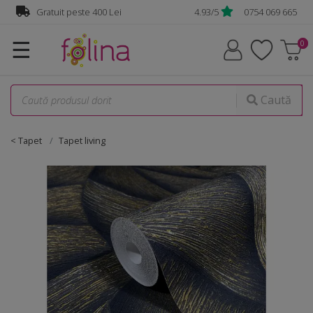
Gratuit peste 400 Lei
4.93/5
0754 069 665
☰
Caută
< Tapet
Tapet living