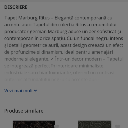
DESCRIERE
Tapet Marburg Ritus – Eleganță contemporană cu
accente aurii Tapetul din colecția Ritus a renumitului
producător german Marburg aduce un aer sofisticat și
contemporan în orice spațiu. Cu un fundal negru intens
și detalii geometrice aurii, acest design creează un efect
de profunzime și dinamism, ideal pentru amenajări
moderne și elegante. ✔ Într-un decor modern – Tapetul
se integrează perfect în interioare minimaliste,
industriale sau chiar luxuriante, oferind un contrast
puternic al fundalului negru cu accente aurii
strălucitoare. Se potrivește cu mobilier în tonuri neutre
Vezi mai mult
(gri, bej, alb) sau piese metalice aurii și negre pentru un
look sofisticat. ✔ Într-o amenajare clasică cu accente
art-deco – Textura sa în relief și elementele aurii
Produse similare
adaugă un plus de rafinament, fiind ideal pentru
combinații cu mobilier din lemn masiv, detalii din
marmură și iluminat ambiental cald. ✔ Pentru un living