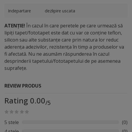
Indepartare
dezlipire uscata
ATENȚIE!
În cazul în care peretele pe care urmează să
lipiți tapet/fototapet este dat cu var ce conține teflon,
silicon sau alte substanțe care prin natura lor reduc
aderența adezivilor, rezistența în timp a produselor va
fi afectată. Nu ne asumăm răspunderea în cazul
desprinderii tapetului/fototapetului de pe asemenea
suprafețe.
REVIEW PRODUS
Rating 0.00
/5
5 stele
(0)
4 stele
(0)