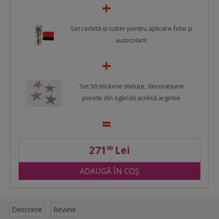
Set racletă şi cutter pentru aplicare folie şi
autocolant
Set 50 stickere steluţe, decoraţiune
perete din oglindă acrilică argintie
271
Lei
00
ADAUGĂ ÎN COȘ
Descriere
Review