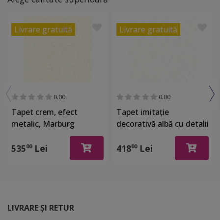
Livrare gratuită
Livrare gratuită
0.00
0.00
Tapet crem, efect
Tapet imitaţie
metalic, Marburg
decorativă albă cu detalii
Gloockler 52502
argintii, Marburg 32034
535
Lei
418
Lei
00
00
LIVRARE ȘI RETUR