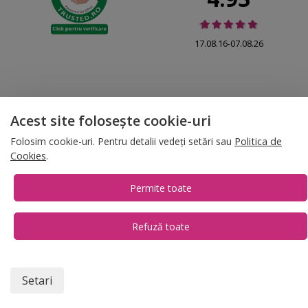
17.08.16-07.08.26
Acest site folosește cookie-uri
© 2026 Folina.ro | All Rights Reserved. Folina.ro |
Designed by Artvertising
•
Termene și condiții
•
Gestionează preferințe cookies
Folosim cookie-uri. Pentru detalii vedeți setări sau
Politica de
Cookies
.
T:
+4 0754.069.667
Permite toate
Refuză toate
1
Setari