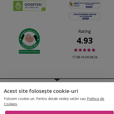
Rating
4.93
17.08.16-09.08.26
© 2026 Folina.ro | All Rights Reserved. Folina.ro |
Designed by Artvertising
Acest site folosește cookie-uri
•
Termene și condiții
•
Gestionează preferințe cookies
Folosim cookie-uri. Pentru detalii vedeți setări sau
Politica de
T:
+4 0754.069.667
Cookies
.