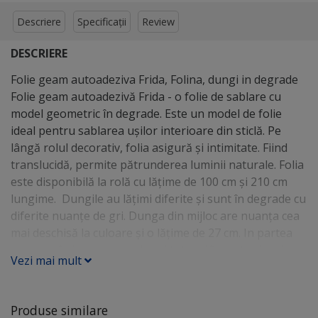
Descriere
Specificații
Review
DESCRIERE
Folie geam autoadeziva Frida, Folina, dungi in degrade
Folie geam autoadezivă Frida - o folie de sablare cu
model geometric în degrade. Este un model de folie
ideal pentru sablarea uşilor interioare din sticlă. Pe
lângă rolul decorativ, folia asigură şi intimitate. Fiind
translucidă, permite pătrunderea luminii naturale. Folia
este disponibilă la rolă cu lăţime de 100 cm şi 210 cm
lungime. Dungile au lăţimi diferite şi sunt în degrade cu
diferite nuanţe de gri. Dunga din mijloc are nuanţa cea
mai deschisă la culoare şi o lăţime de 27 cm. In partea
de sus şi în jos pornesc dungi tot mai înguste şi mai
Vezi mai mult
închise la culoare. Cea mai îngustă dungă are 3 cm.
Avantaje folie sablare autoadezivă: • o soluţie simplă
şi accesibilă pentru a schimba aspectul unei suprafeţe
Produse similare
din sticlă • asigură intimitate • fiind translucidă