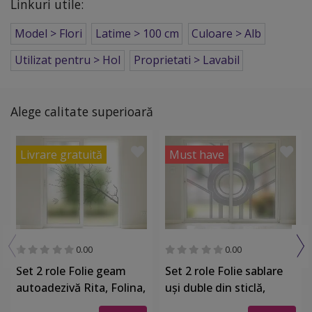
Linkuri utile:
Model > Flori
Latime > 100 cm
Culoare > Alb
Utilizat pentru > Hol
Proprietati > Lavabil
Alege calitate superioară
Livrare gratuită
Must have
0.00
0.00
Set 2 role Folie geam
Set 2 role Folie sablare
autoadezivă Rita, Folina,
uşi duble din sticlă,
model copac, role de
Greta, 210x100cm