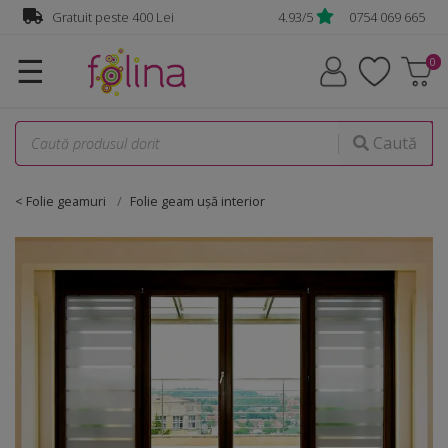
Gratuit peste 400 Lei
4.93/5
0754 069 665
☰
Caută
< Folie geamuri
Folie geam uşă interior