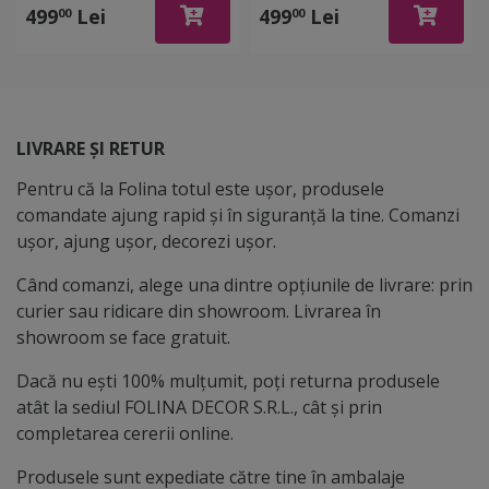
100x210 cm
499
Lei
499
Lei
00
00
LIVRARE ȘI RETUR
Pentru că la Folina totul este ușor, produsele
comandate ajung rapid și în siguranță la tine. Comanzi
ușor, ajung ușor, decorezi ușor.
Când comanzi, alege una dintre opțiunile de livrare: prin
curier sau ridicare din showroom. Livrarea în
showroom se face gratuit.
Dacă nu ești 100% mulțumit, poți returna produsele
atât la sediul FOLINA DECOR S.R.L., cât și prin
completarea cererii online.
Produsele sunt expediate către tine în ambalaje