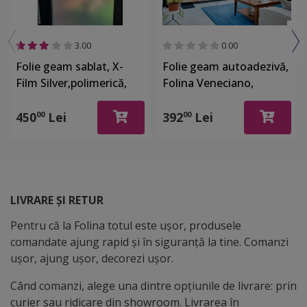
3.00
0.00
Folie geam sablat, X-
Folie geam autoadezivă,
Film Silver,polimerică,
Folina Veneciano,
autoadezivă, textură
sablare lăptoasă cu
satinată, rolă de
imprimeu crengi înflorite
450
Lei
392
Lei
00
00
126x500 cm
și păsări, rolă de 152x200
cm, racletă inclusă
LIVRARE ȘI RETUR
Pentru că la Folina totul este ușor, produsele
comandate ajung rapid și în siguranță la tine. Comanzi
ușor, ajung ușor, decorezi ușor.
Când comanzi, alege una dintre opțiunile de livrare: prin
curier sau ridicare din showroom. Livrarea în