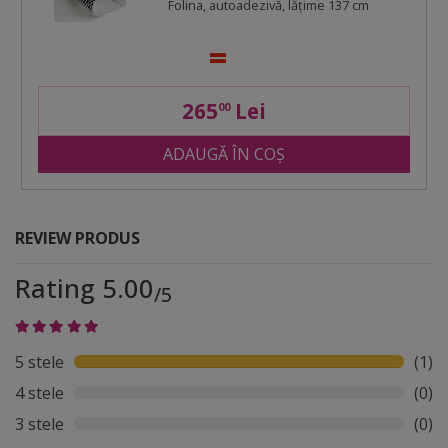
Folina, autoadezivă, lăţime 137 cm
265
Lei
00
ADAUGĂ ÎN COȘ
REVIEW PRODUS
Rating 5.00
/5
5 stele
(1)
4 stele
(0)
3 stele
(0)