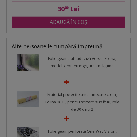
30
Lei
00
ADAUGĂ ÎN COȘ
Alte persoane le cumpără împreună
Folie geam autoadezivă Verso, Folina,
model geometric gri, 100 cm lăţime
Material protecţie antialunecare crem,
Folina 8630, pentru sertare si rafturi, rola
de 30 cm x 2
Folie geam perforată One Way Vision,