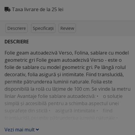
Taxa livrare de la 25 lei
Descriere
Specificații
Review
DESCRIERE
Folie geam autoadezivă Verso, Folina, sablare cu model
geometric gri Folie geam autoadezivă Verso - este o
folie de sablare cu model geometric gri. Pe lângă rolul
decorativ, folia asigură şi intimitate. Fiind translucidă,
permite pătrunderea luminii naturale. Folia este
disponibilă la rolă cu lăţime de 100 cm. Se vinde la metru
liniar Avantaje folie sablare autoadezivă: • o soluţie
simplă şi accesibilă pentru a schimba aspectul unei
suprafeţe din sticlă • asigură intimitate • fiind
translucidă permite pătrunderea luminii naturale •
opreşte din strălucirea soarelui • se poate scoate uşor
Vezi mai mult
fără să afecteze sticla • se aplică cu apă şi folosind o