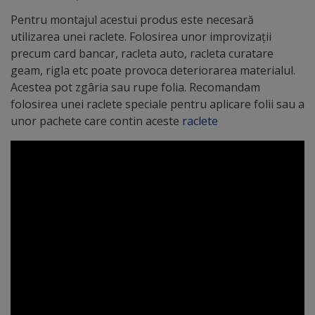
Pentru montajul acestui produs este necesară
utilizarea unei raclete. Folosirea unor improvizații
precum card bancar, racleta auto, racleta curatare
geam, rigla etc poate provoca deteriorarea materialul.
Acestea pot zgâria sau rupe folia. Recomandam
folosirea unei raclete speciale pentru aplicare folii sau a
unor pachete care contin aceste
raclete