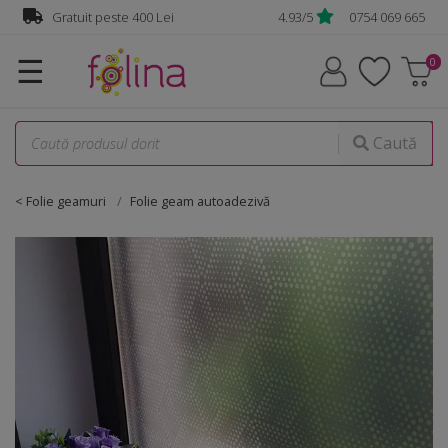
Gratuit peste 400 Lei
4.93/5
0754 069 665
☰
Caută
< Folie geamuri
Folie geam autoadezivă