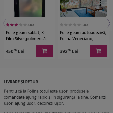
3.00
0.00
Folie geam sablat, X-
Folie geam autoadezivă,
Film Silver,polimerică,
Folina Veneciano,
autoadezivă, textură
sablare lăptoasă cu
satinată, rolă de
imprimeu crengi înflorite
450
Lei
392
Lei
00
00
126x500 cm
și păsări, rolă de 152x200
cm, racletă inclusă
LIVRARE ȘI RETUR
Pentru că la Folina totul este ușor, produsele
comandate ajung rapid și în siguranță la tine. Comanzi
ușor, ajung ușor, decorezi ușor.