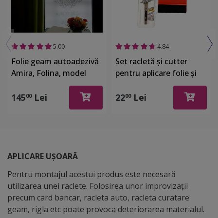
cauciuc/silicon. Acestea nu zgârie folia. • Foliile
autoadezive se aplică cu apă - îţi recomandăm să
pulverizezi multă apă pe sticlă şi pe partea cu adeziv a
foliei. Racletarea se va face mult mai uşor şi dacă rămân
5.00
4.84
bule de aer, acestea se pot scoate fără a strica folia.
Folie geam autoadezivă
Set racletă şi cutter
Amira, Folina, model
pentru aplicare folie şi
elegant gri 75x100 cm
autocolant
145
Lei
22
Lei
00
00
APLICARE UȘOARĂ
Pentru montajul acestui produs este necesară
utilizarea unei raclete. Folosirea unor improvizații
precum card bancar, racleta auto, racleta curatare
geam, rigla etc poate provoca deteriorarea materialul.