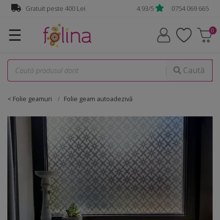
Gratuit peste 400 Lei
4.93/5
0754 069 665
☰
Caută
< Folie geamuri
Folie geam autoadezivă