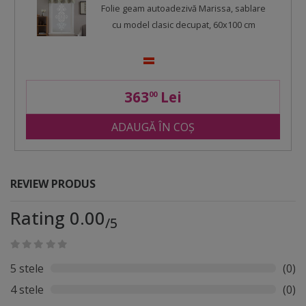
Folie geam autoadezivă Marissa, sablare
cu model clasic decupat, 60x100 cm
363
Lei
00
ADAUGĂ ÎN COȘ
REVIEW PRODUS
Rating 0.00
/5
5 stele
(0)
4 stele
(0)