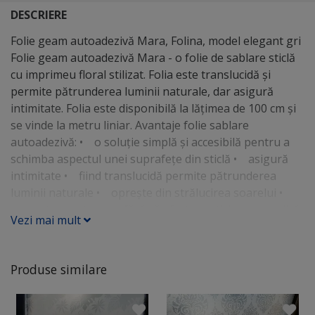
DESCRIERE
Folie geam autoadezivă Mara, Folina, model elegant gri
Folie geam autoadezivă Mara - o folie de sablare sticlă
cu imprimeu floral stilizat. Folia este translucidă şi
permite pătrunderea luminii naturale, dar asigură
intimitate. Folia este disponibilă la lăţimea de 100 cm şi
se vinde la metru liniar. Avantaje folie sablare
autoadezivă: • o soluţie simplă şi accesibilă pentru a
schimba aspectul unei suprafeţe din sticlă • asigură
intimitate • fiind translucidă permite pătrunderea
luminii naturale • opreşte din strălucirea soarelui •
se poate scoate uşor fără să afecteze sticla • se aplică
Vezi mai mult
cu apă şi folosind o racletă • dacă se aplică în spaţii cu
umiditate sau pe geamuri cu probleme de condens este
recomandată aplicarea sub baghetele geamului sau
Produse similare
sigilarea marginilor cu un strat subţire de silicon
transparent • se taie uşor cu un foarfece sau cutter la
dimensiunea geamului • se poate aplica pe diferite