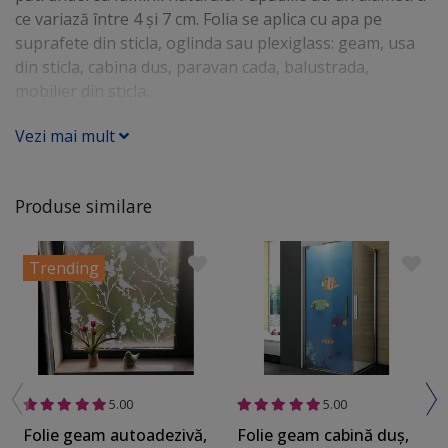
ce variază între 4 și 7 cm. Folia se aplica cu apa pe
suprafete din sticla, oglinda sau plexiglass: geam, usa
din sticla, cabina dus, paravan cada, balustrada,
mobilier din sticla.
Vezi mai mult
Produse similare
Trending
5.00
5.00
Folie geam autoadezivă,
Folie geam cabină duş,