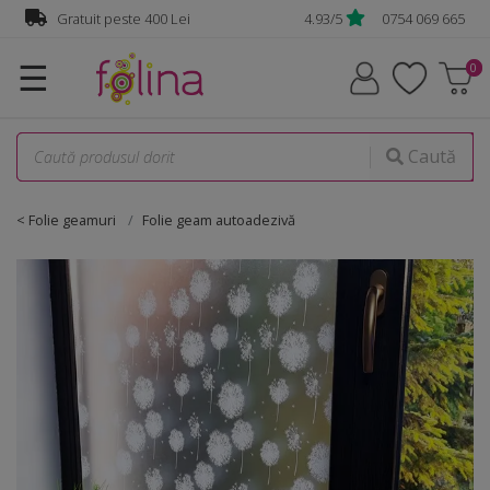
Gratuit peste 400 Lei
4.93/5
0754 069 665
☰
Caută
< Folie geamuri
Folie geam autoadezivă