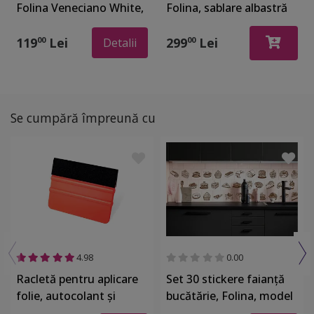
Folina Veneciano White,
Folina, sablare albastră
sablare cu crengi şi
cu peisaj marin,
păsări, model alb, 100
autoadezivă, rolă de
119
Lei
299
Lei
00
00
Detalii
cm latime
100x210 cm
Se cumpără împreună cu
4.98
0.00
Racletă pentru aplicare
Set 30 stickere faianţă
folie, autocolant şi
bucătărie, Folina, model
stickere, din plastic cu o
Prăjituri, stil grafic, maro