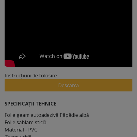
Instrucțiuni de folosire
Descarcă
SPECIFICAȚII TEHNICE
Folie geam autoadezivă Păpădie albă
Folie sablare sticlă
Material - PVC