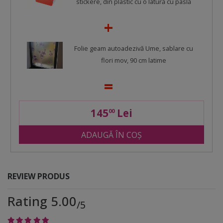
stickere, din plastic cu o latură cu pâslă
Folie geam autoadezivă Ume, sablare cu
flori mov, 90 cm latime
145
Lei
00
ADAUGĂ ÎN COȘ
REVIEW PRODUS
Rating 5.00
/5