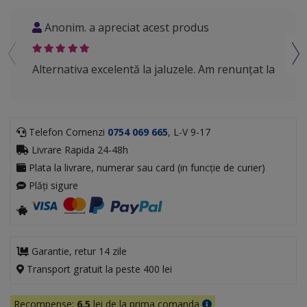
Anonim. a apreciat acest produs
M.M
Alternativa excelentă la jaluzele. Am renunțat la
Reco
intim
Telefon Comenzi
0754 069 665
, L-V 9-17
Livrare Rapida 24-48h
Plata la livrare, numerar sau card (in funcție de curier)
Plăți sigure
Garantie, retur 14 zile
Transport gratuit la peste 400 lei
Recompense:
6.5
lei de la prima comanda