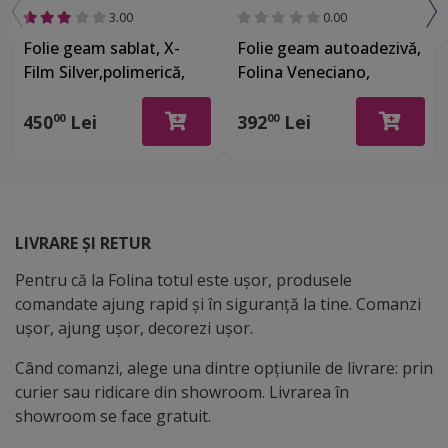
3.00
0.00
Folie geam sablat, X-
Folie geam autoadezivă,
Film Silver,polimerică,
Folina Veneciano,
autoadezivă, textură
sablare lăptoasă cu
satinată, rolă de
imprimeu crengi înflorite
450
Lei
392
Lei
00
00
126x500 cm
și păsări, rolă de 152x200
cm, racletă inclusă
LIVRARE ȘI RETUR
Pentru că la Folina totul este ușor, produsele
comandate ajung rapid și în siguranță la tine. Comanzi
ușor, ajung ușor, decorezi ușor.
Când comanzi, alege una dintre opțiunile de livrare: prin
curier sau ridicare din showroom. Livrarea în
showroom se face gratuit.