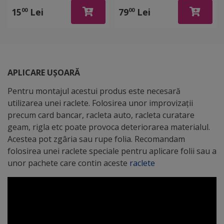
latură cu pâslă
15
Lei
79
Lei
00
00
APLICARE UȘOARĂ
Pentru montajul acestui produs este necesară
utilizarea unei raclete. Folosirea unor improvizații
precum card bancar, racleta auto, racleta curatare
geam, rigla etc poate provoca deteriorarea materialul.
Acestea pot zgâria sau rupe folia. Recomandam
folosirea unei raclete speciale pentru aplicare folii sau a
unor pachete care contin aceste
raclete