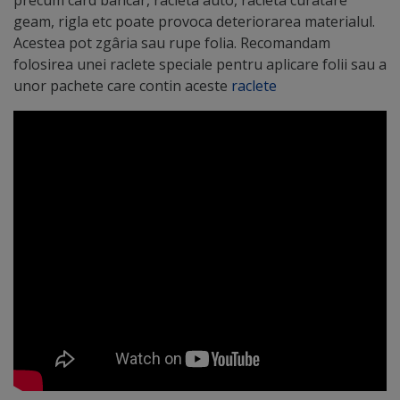
precum card bancar, racleta auto, racleta curatare
geam, rigla etc poate provoca deteriorarea materialul.
Acestea pot zgâria sau rupe folia. Recomandam
folosirea unei raclete speciale pentru aplicare folii sau a
unor pachete care contin aceste
raclete