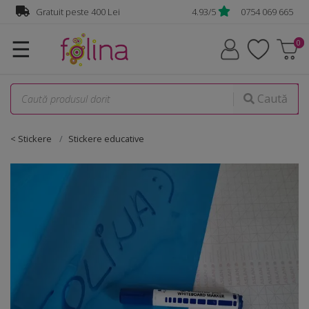
Gratuit peste 400 Lei
4.93/5
0754 069 665
☰
Caută
< Stickere
Stickere educative