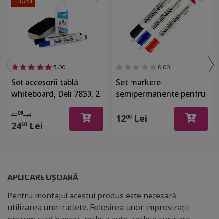
-30%
5.00
0.00
Set accesorii tablă
Set markere
whiteboard, Deli 7839, 2
semipermanente pentru
markere, spray şi burete
tabla whiteboard, Deli
00
35
Lei
6817, 3 culori - negru,
12
Lei
00
24
Lei
50
albastru si rosu
APLICARE UȘOARĂ
Pentru montajul acestui produs este necesară
utilizarea unei raclete. Folosirea unor improvizații