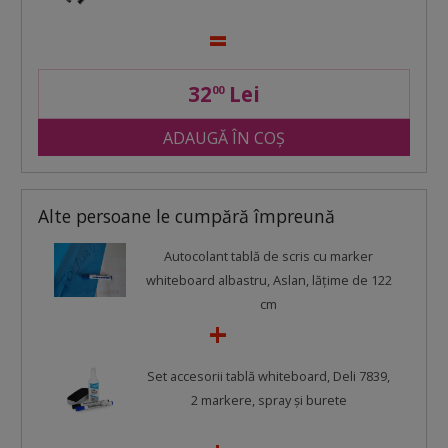
32
Lei
00
ADAUGĂ ÎN COȘ
Alte persoane le cumpără împreună
Autocolant tablă de scris cu marker
whiteboard albastru, Aslan, lăţime de 122
cm
Set accesorii tablă whiteboard, Deli 7839,
2 markere, spray şi burete