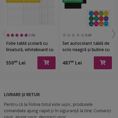
5.00
0.00
Folie tablă școlară cu
Set autocolant tablă de
liniatură, whiteboard cu
scris neagră şi buline cu
liniatură tip 1, tip 2 şi
mesaje, Folina EDU72,
matematică, rolă de
decor pentru grădiniţe şi
550
Lei
487
Lei
00
00
125x200 cm
şcoli
LIVRARE ȘI RETUR
Pentru că la Folina totul este ușor, produsele
comandate ajung rapid și în siguranță la tine. Comanzi
ușor, ajung ușor, decorezi ușor.