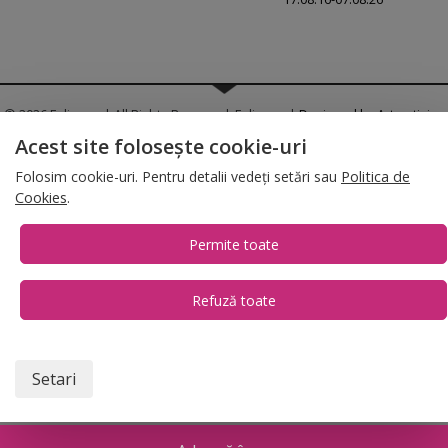
© 2026 Folina.ro | All Rights Reserved. Folina.ro |
Designed by Artvertising
•
Termene și condiții
•
Gestionează preferințe cookies
Acest site folosește cookie-uri
T:
+4 0754.069.667
Folosim cookie-uri. Pentru detalii vedeți setări sau
Politica de
Cookies
.
Permite toate
Refuză toate
1
Setari