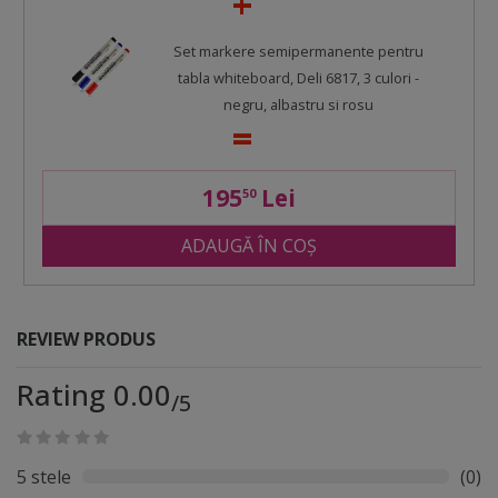
Set markere semipermanente pentru
tabla whiteboard, Deli 6817, 3 culori -
negru, albastru si rosu
195
Lei
50
ADAUGĂ ÎN COȘ
REVIEW PRODUS
Rating 0.00
/5
5 stele
(0)