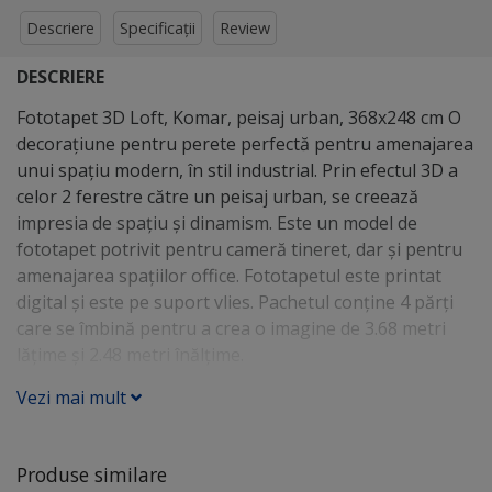
Descriere
Specificații
Review
DESCRIERE
Fototapet 3D Loft, Komar, peisaj urban, 368x248 cm O
decoraţiune pentru perete perfectă pentru amenajarea
unui spaţiu modern, în stil industrial. Prin efectul 3D a
celor 2 ferestre către un peisaj urban, se creează
impresia de spaţiu şi dinamism. Este un model de
fototapet potrivit pentru cameră tineret, dar şi pentru
amenajarea spaţiilor office. Fototapetul este printat
digital şi este pe suport vlies. Pachetul conţine 4 părţi
care se îmbină pentru a crea o imagine de 3.68 metri
lăţime şi 2.48 metri înălţime.
Vezi mai mult
Produse similare