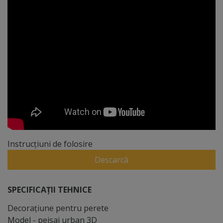
Instrucțiuni de folosire
Descarcă
SPECIFICAȚII TEHNICE
Decoraţiune pentru perete
Model - peisaj urban 3D