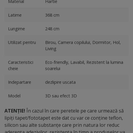
Material
Hartie
Latime
368 cm
Lungime
248 cm
Utilizat pentru
Birou, Camera copilului, Dormitor, Hol,
Living
Caracteristici
Eco-friendly, Lavabil, Rezistent la lumina
cheie
soarelui
Indepartare
dezlipire uscata
Model
3D sau efect 3D
ATENȚIE!
În cazul în care peretele pe care urmează să
lipiți tapet/fototapet este dat cu var ce conține teflon,
silicon sau alte substanțe care prin natura lor reduc
aderența adezivilor, rezistența în timp a produselor va