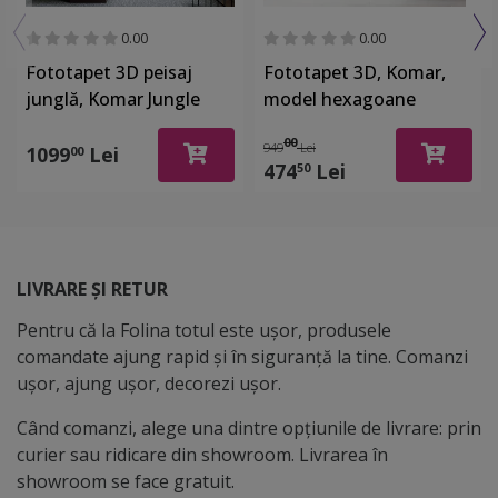
0.00
0.00
Fototapet 3D peisaj
Fototapet 3D, Komar,
junglă, Komar Jungle
model hexagoane
View Bricklane – Decor
metalice, Komar, gri -
00
949
Lei
exotic cu vegetație
400x250 cm
1099
Lei
00
474
Lei
50
luxuriantă și efect de
perete din cărămidă,
400x250 cm
LIVRARE ȘI RETUR
Pentru că la Folina totul este ușor, produsele
comandate ajung rapid și în siguranță la tine. Comanzi
ușor, ajung ușor, decorezi ușor.
Când comanzi, alege una dintre opțiunile de livrare: prin
curier sau ridicare din showroom. Livrarea în
showroom se face gratuit.