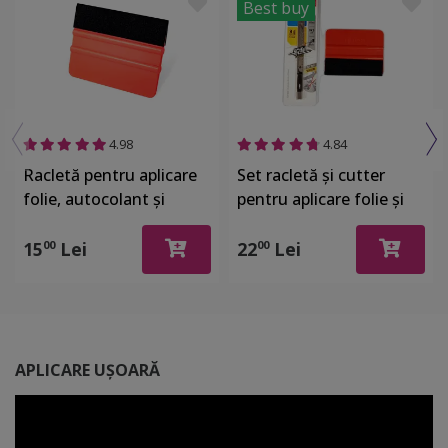
Best buy
4.98
4.84
Racletă pentru aplicare
Set racletă şi cutter
folie, autocolant şi
pentru aplicare folie şi
stickere, din plastic cu o
autocolant
latură cu pâslă
15
Lei
22
Lei
00
00
APLICARE UȘOARĂ