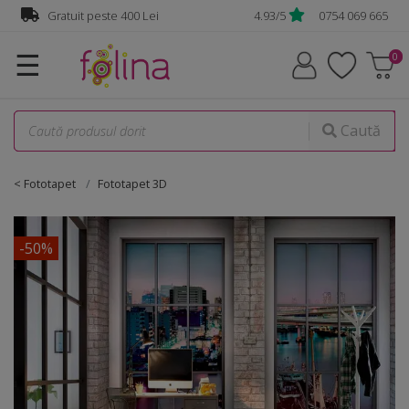
Gratuit peste 400 Lei
4.93/5
0754 069 665
☰
Caută
< Fototapet
Fototapet 3D
-50%