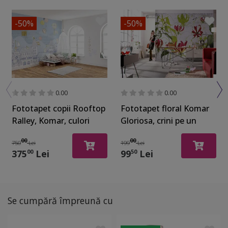
-50%
-50%
0.00
0.00
Fototapet copii Rooftop
Fototapet floral Komar
Ralley, Komar, culori
Gloriosa, crini pe un
pastel, 350x250 cm
fundal ce imită un zid
00
00
750
Lei
199
Lei
din cărămidă,
375
Lei
99
Lei
00
50
dimensiuni 368x254 cm
Se cumpără împreună cu