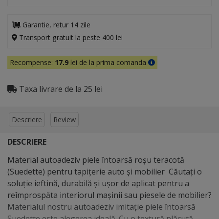
Garantie, retur 14 zile
Transport gratuit la peste 400 lei
Recompense:
17.9
lei de la prima comanda
Taxa livrare de la 25 lei
Descriere
Review
DESCRIERE
Material autoadeziv piele întoarsă roșu teracotă
(Suedette) pentru tapițerie auto și mobilier Căutați o
soluție ieftină, durabilă și ușor de aplicat pentru a
reîmprospăta interiorul mașinii sau piesele de mobilier?
Materialul nostru autoadeziv imitație piele întoarsă
Suedette este alegerea ideală. Cu o textură plăcută,