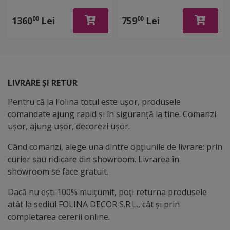
bubblefree, rolă de 152
bubblefree, rolă de 152
cm x 18 metri
cm x 10 metri
1360
Lei
759
Lei
00
00
LIVRARE ȘI RETUR
Pentru că la Folina totul este ușor, produsele
comandate ajung rapid și în siguranță la tine. Comanzi
ușor, ajung ușor, decorezi ușor.
Când comanzi, alege una dintre opțiunile de livrare: prin
curier sau ridicare din showroom. Livrarea în
showroom se face gratuit.
Dacă nu ești 100% mulțumit, poți returna produsele
atât la sediul FOLINA DECOR S.R.L., cât și prin
completarea cererii online.