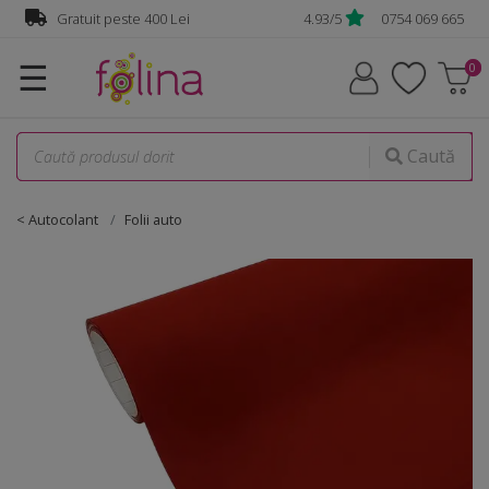
Gratuit peste 400 Lei
4.93/5
0754 069 665
☰
Caută
< Autocolant
Folii auto