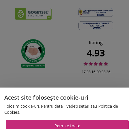
Rating
4.93
17.08.16-09.08.26
Acest site folosește cookie-uri
© 2026 Folina.ro | All Rights Reserved. Folina.ro |
Designed by Artvertising
Folosim cookie-uri. Pentru detalii vedeți setări sau
Politica de
•
Termene și condiții
•
Gestionează preferințe cookies
Cookies
.
T:
+4 0754.069.667
Permite toate