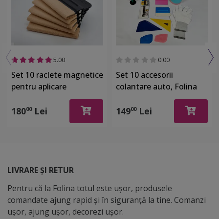
5.00
0.00
Set 10 raclete magnetice
Set 10 accesorii
pentru aplicare
colantare auto, Folina
autocolant la colantare
SET112
auto
180
Lei
149
Lei
00
00
LIVRARE ȘI RETUR
Pentru că la Folina totul este ușor, produsele
comandate ajung rapid și în siguranță la tine. Comanzi
ușor, ajung ușor, decorezi ușor.