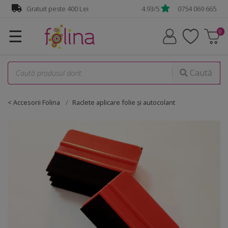
Gratuit peste 400 Lei
4.93/5
0754 069 665
☰
Caută
< Accesorii Folina
Raclete aplicare folie şi autocolant