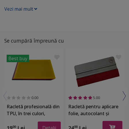
Vezi mai mult
Se cumpără împreună cu
Best buy
0.00
5.00
Racletă profesională din
Racletă pentru aplicare
TPU, în trei culori,
folie, autocolant şi
pentru colantarea auto
stickere, din plastic,
sau a altor suprafețe
dimensiuni 15x7,5 cm cu
19
Lei
24
Lei
00
00
Detalii