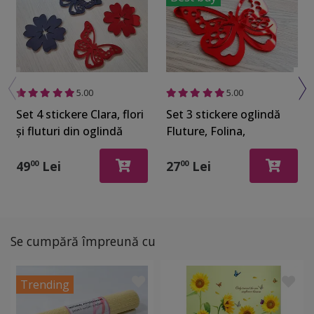
5.00
5.00
Set 4 stickere Clara, flori
Set 3 stickere oglindă
şi fluturi din oglindă
Fluture, Folina,
acrilică gri şi roşie
decorațiune din oglindă
acrilică roşie 12x9 cm
49
Lei
27
Lei
00
00
Se cumpără împreună cu
Trending