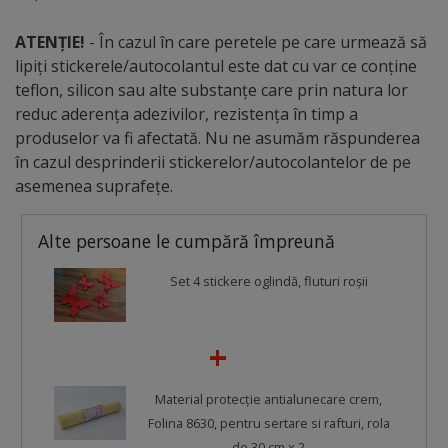
ATENȚIE!
- În cazul în care peretele pe care urmează să
lipiți stickerele/autocolantul este dat cu var ce conține
teflon, silicon sau alte substanțe care prin natura lor
reduc aderența adezivilor, rezistența în timp a
produselor va fi afectată. Nu ne asumăm răspunderea
în cazul desprinderii stickerelor/autocolantelor de pe
asemenea suprafețe.
Alte persoane le cumpără împreună
Set 4 stickere oglindă, fluturi roşii
Material protecţie antialunecare crem,
Folina 8630, pentru sertare si rafturi, rola
de 30 cm x 2