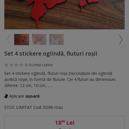
Set 4 stickere oglindă, fluturi roşii
0
OPINII CLIENȚI
Set 4 stickere oglindă, fluturi roşii Decoraţiuni din oglindă
acrilică roşie, în formă de fluture. Cei 4 fluturi au dimensiuni
diferite: 12 cm, 10 cm, ......
Aplicare
ușoară
STOC LIMITAT
Cod:
SO06-rosu
18
Lei
00