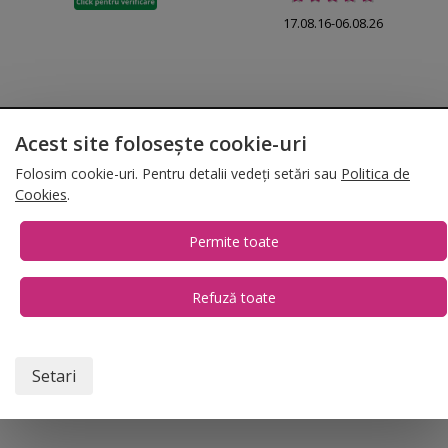
17.08.16-06.08.26
© 2026 Folina.ro | All Rights Reserved. Folina.ro |
Designed by Artvertising
Acest site folosește cookie-uri
•
Termene și condiții
•
Gestionează preferințe cookies
Folosim cookie-uri. Pentru detalii vedeți setări sau
Politica de
T:
+4 0754.069.667
Cookies
.
Permite toate
Refuză toate
1
Setari