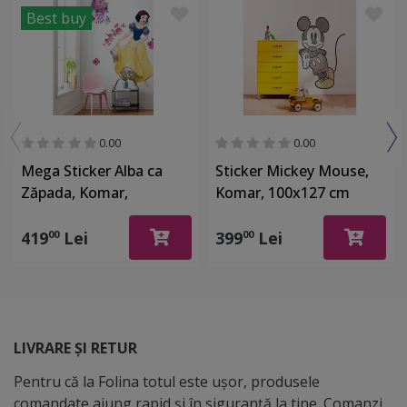
Best buy
0.00
0.00
Mega Sticker Alba ca
Sticker Mickey Mouse,
Zăpada, Komar,
Komar, 100x127 cm
decoratiune camera
fetita,127x200 cm
419
Lei
399
Lei
00
00
LIVRARE ȘI RETUR
Pentru că la Folina totul este ușor, produsele
comandate ajung rapid și în siguranță la tine. Comanzi