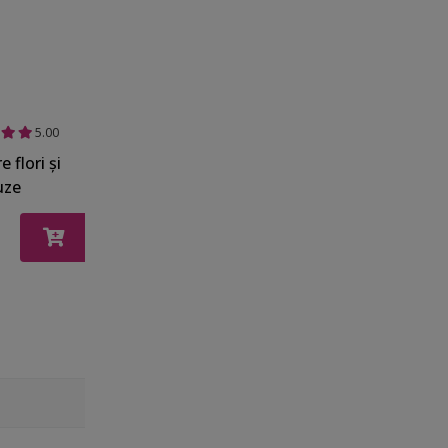
5.00
e flori şi
uze
 Folina,
țiune
tă pentru
 copiilor,
ă de
e inclusă