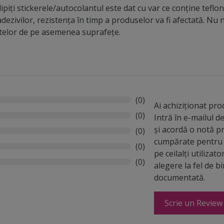
piți stickerele/autocolantul este dat cu var ce conține teflon,
dezivilor, rezistența în timp a produselor va fi afectată. N
ntelor de pe asemenea suprafețe.
(0)
Ai achiziționat pr
(0)
Intră în e-mailul 
și acordă o notă p
(0)
cumpărate pentru 
(0)
pe ceilalți utilizato
(0)
alegere la fel de b
documentată.
Scrie un Review