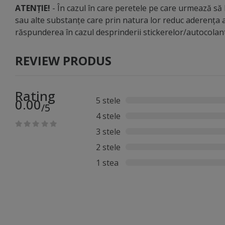
ATENȚIE!
- În cazul în care peretele pe care urmează să li
sau alte substanțe care prin natura lor reduc aderența a
răspunderea în cazul desprinderii stickerelor/autocola
REVIEW PRODUS
Rating
5 stele
0.00
/5
4 stele
3 stele
2 stele
1 stea