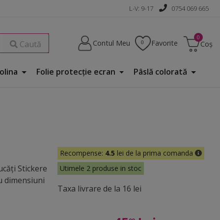
L-V: 9-17
0754 069 665
Contul Meu
Favorite
Caută
Coș
Folina
Folie protecţie ecran
Pâslă colorată
Recompense:
4.5
lei de la prima comanda
ucăţi Stickere
Utimele 2 produse in stoc
cu dimensiuni
Taxa livrare de la 16 lei