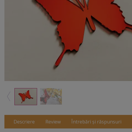
Descriere
Review
Întrebări și răspunsuri