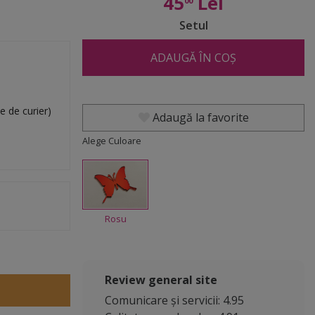
45
Lei
00
Setul
ADAUGĂ ÎN COȘ
e de curier)
Adaugă la favorite
Alege Culoare
Rosu
Review general site
Comunicare și servicii: 4.95