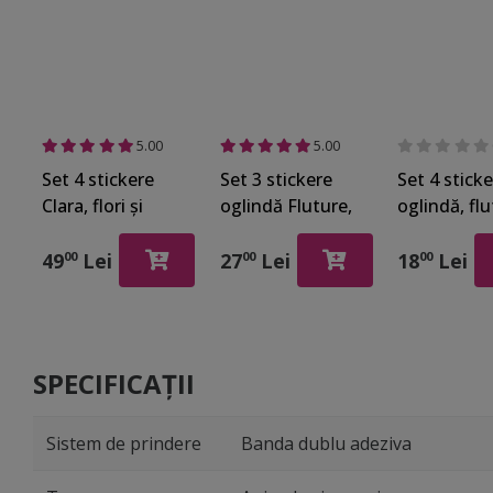
5.00
5.00
Set 4 stickere
Set 3 stickere
Set 4 stick
Clara, flori şi
oglindă Fluture,
oglindă, flu
fluturi din
Folina,
roşii
oglindă acrilică
decorațiune din
49
Lei
27
Lei
18
Lei
00
00
00
gri şi roşie
oglindă acrilică
roşie 12x9 cm
SPECIFICAȚII
Sistem de prindere
Banda dublu adeziva