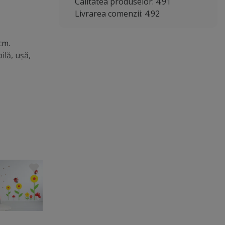
Calitatea produselor: 4.91
Livrarea comenzii: 4.92
cm.
ilă, uşă,