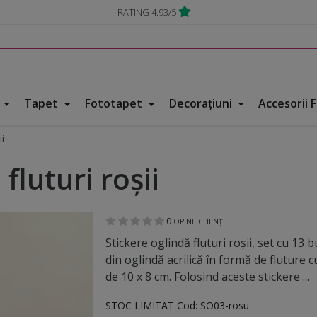
RATING 4.93/5
e
Tapet
Fototapet
Decorațiuni
Accesorii 
ii
fluturi roşii
0
OPINII CLIENȚI
Stickere oglindă fluturi roşii, set cu 13 b
din oglindă acrilică în formă de fluture 
de 10 x 8 cm. Folosind aceste stickere ...
STOC LIMITAT
Cod:
SO03-rosu