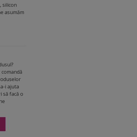
 silicon
u ne asumăm
odusul?
de comandă
roduselor
a-i ajuta
ri să facă o
ine