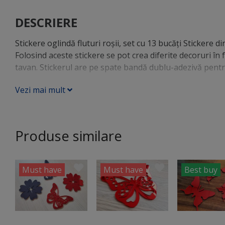
DESCRIERE
Stickere oglindă fluturi roşii, set cu 13 bucăţi Stickere d
Folosind aceste stickere se pot crea diferite decoruri în 
tavan. Stickerul are pe spate bandă dublu-adezivă pentru
Vezi mai mult
Produse similare
Must have
Must have
Best buy