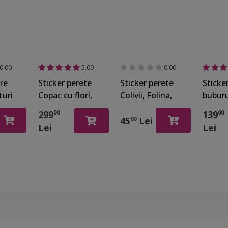
0.00
5.00
0.00
ere
Sticker perete
Sticker perete
Sticker
turi
Copac cu flori,
Colivii, Folina,
bubur
Folina, decor de
model floral
Campo,
299
139
00
00
mari dimensiuni,
roşu
decora
45
Lei
00
Lei
Lei
2.5 metri
colora
camera
raclet
aplicar