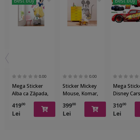
Best buy
Best buy
0.00
0.00
Mega Sticker
Sticker Mickey
Mega Stick
Alba ca Zăpada,
Mouse, Komar,
Disney Cars
Komar,
100x127 cm
Komar, set 
419
399
310
00
00
00
decoratiune
stickere
Lei
Lei
Lei
camera
fetita,127x200
cm