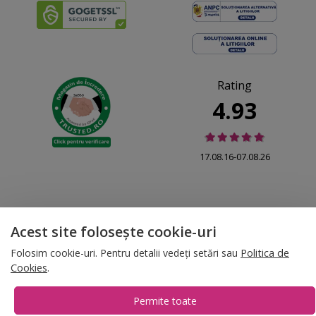
Rating
4.93
17.08.16-07.08.26
Acest site folosește cookie-uri
© 2026 Folina.ro | All Rights Reserved. Folina.ro |
Designed by Artvertising
•
Termene și condiții
•
Gestionează preferințe cookies
Folosim cookie-uri. Pentru detalii vedeți setări sau
Politica de
Cookies
.
T:
+4 0754.069.667
Permite toate