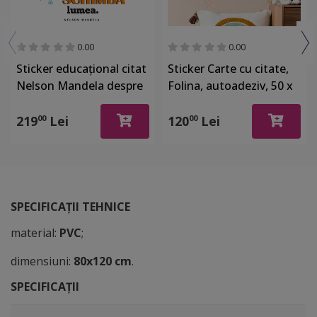
0.00
0.00
Sticker educațional citat
Sticker Carte cu citate,
Nelson Mandela despre
Folina, autoadeziv, 50 x
educație, decorațiune
40 cm
pentru școli și grădinițe,
219
Lei
120
Lei
00
00
multicolor, 120x120 cm,
racletă de aplicare
inclusă
SPECIFICAȚII TEHNICE
material:
PVC
;
dimensiuni:
80x120 cm
.
SPECIFICAȚII