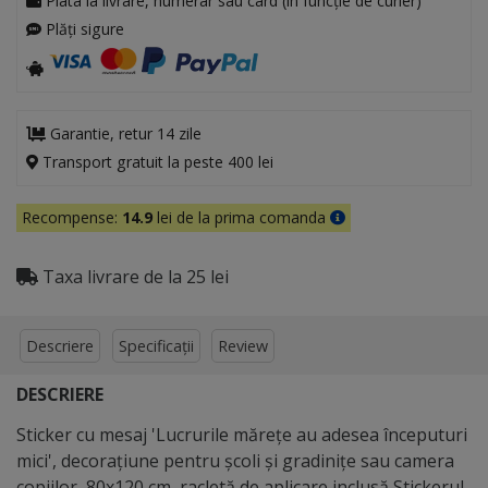
Plata la livrare, numerar sau card (in funcție de curier)
Plăți sigure
Garantie, retur 14 zile
Transport gratuit la peste 400 lei
Recompense:
14.9
lei de la prima comanda
Taxa livrare de la 25 lei
Descriere
Specificații
Review
DESCRIERE
Sticker cu mesaj 'Lucrurile mărețe au adesea începuturi
mici', decorațiune pentru școli și gradinițe sau camera
copiilor, 80x120 cm, racletă de aplicare inclusă Stickerul