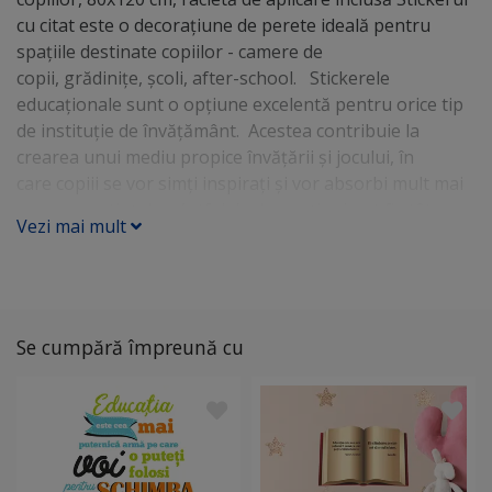
cu citat este o decoraţiune de perete ideală pentru
spaţiile destinate copiilor - camere de
copii, grădiniţe, şcoli, after-school. Stickerele
educaționale sunt o opțiune excelentă pentru orice tip
de instituție de învățământ. Acestea contribuie la
crearea unui mediu propice învățării și jocului, în
care copiii se vor simți inspirați și vor absorbi mult mai
ușor cunoștințele. Astfel de decorațiuni pot fi atât un
Vezi mai mult
punct de atracție în timpul lecțiilor, cât și un fundal
perfect. Acestea ajută la aprofundarea
cunoștințelor, sporesc motivația copiilor și fac
învățarea mult mai atractivă.
Se cumpără împreună cu