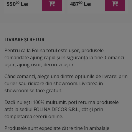
matematică, rolă de
decor pentru grădiniţe şi
550
Lei
487
Lei
00
00
125x200 cm
şcoli
LIVRARE ȘI RETUR
Pentru că la Folina totul este ușor, produsele
comandate ajung rapid și în siguranță la tine. Comanzi
ușor, ajung ușor, decorezi ușor.
Când comanzi, alege una dintre opțiunile de livrare: prin
curier sau ridicare din showroom. Livrarea în
showroom se face gratuit.
Dacă nu ești 100% mulțumit, poți returna produsele
atât la sediul FOLINA DECOR S.R.L., cât și prin
completarea cererii online.
Produsele sunt expediate către tine în ambalaje