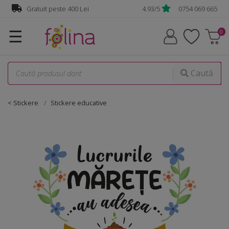
Gratuit peste 400 Lei
4.93/5
0754 069 665
☰
Caută
< Stickere
Stickere educative