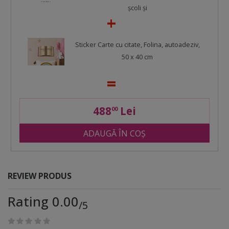
școli și
Sticker Carte cu citate, Folina, autoadeziv,
50 x 40 cm
488
Lei
00
ADAUGĂ ÎN COȘ
REVIEW PRODUS
Rating 0.00
/5