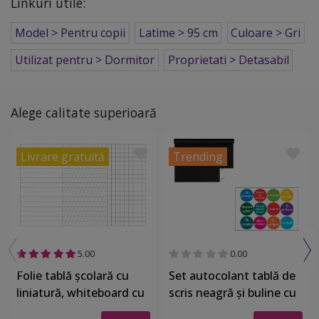
Linkuri utile:
Model > Pentru copii
Latime > 95 cm
Culoare > Gri
Utilizat pentru > Dormitor
Proprietati > Detasabil
Alege calitate superioară
Livrare gratuită
Trending
5.00
0.00
Folie tablă școlară cu
Set autocolant tablă de
liniatură, whiteboard cu
scris neagră şi buline cu
liniatură tip 1, tip 2 şi
mesaje, Folina EDU72,