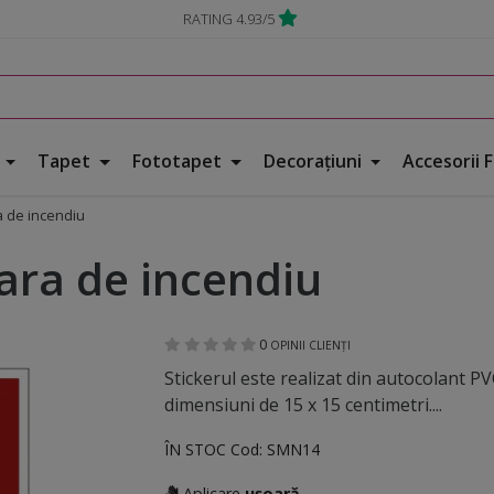
RATING 4.93/5
e
Tapet
Fototapet
Decorațiuni
Accesorii 
a de incendiu
ara de incendiu
0
OPINII CLIENȚI
Stickerul este realizat din autocolant PV
dimensiuni de 15 x 15 centimetri....
ÎN STOC
Cod:
SMN14
Aplicare
ușoară