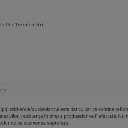
de 15 x 15 centimetri.
are
piți stickerele/autocolantul este dat cu var ce conține teflon,
dezivilor, rezistența în timp a produselor va fi afectată. N
ntelor de pe asemenea suprafețe.