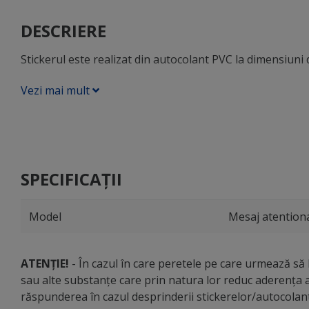
DESCRIERE
Stickerul este realizat din autocolant PVC la dimensiuni 
Vezi mai mult
SPECIFICAȚII
Model
Mesaj atention
ATENȚIE!
- În cazul în care peretele pe care urmează să li
sau alte substanțe care prin natura lor reduc aderența a
răspunderea în cazul desprinderii stickerelor/autocola