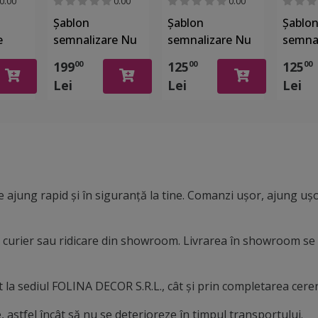
0.00
0.00
0.00
Șablon
Șablon
Șablo
e
semnalizare Nu
semnalizare Nu
semnal
u
Parcați, cu
Parcați, pentru
Rezerv
199
125
125
00
00
00
număr
parcări, căi de
parcar
Lei
Lei
Lei
t,
personalizat,
acces, rampe și
36x100 cm,
intrări,
material
dimensiune
reutilizabil
26x100cm
 ajung rapid și în siguranță la tine. Comanzi ușor, ajung ușo
in curier sau ridicare din showroom. Livrarea în showroom se
la sediul FOLINA DECOR S.R.L., cât și prin completarea cereri
 astfel încât să nu se deterioreze în timpul transportului.