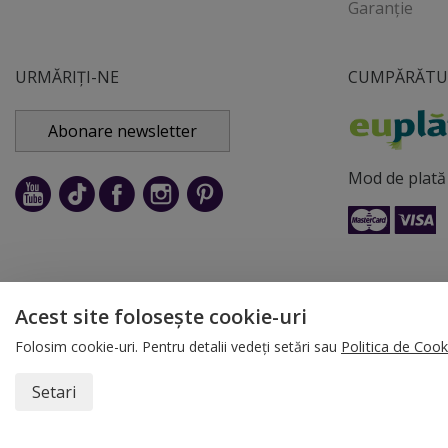
Garanție
URMĂRIȚI-NE
CUMPĂRĂTUR
Abonare newsletter
Mod de plată
Acest site folosește cookie-uri
© 2026 Folina.ro | All Righ
Folosim cookie-uri. Pentru detalii vedeți setări sau
Politica de Cook
Setari