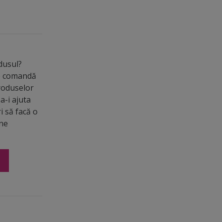
odusul?
de comandă
roduselor
a-i ajuta
ri să facă o
ine