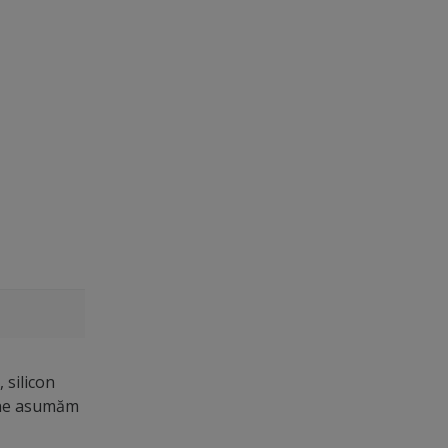
 silicon
u ne asumăm