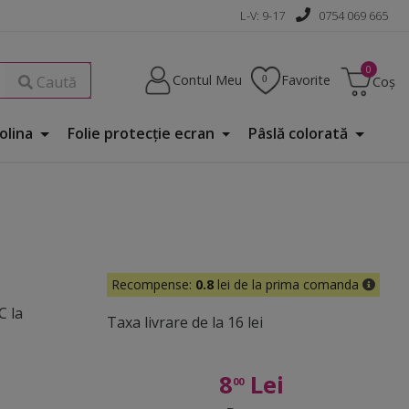
L-V: 9-17
0754 069 665
Contul Meu
Favorite
Caută
Coș
Folina
Folie protecţie ecran
Pâslă colorată
Recompense:
0.8
lei de la prima comanda
C la
Taxa livrare de la 16 lei
8
Lei
00