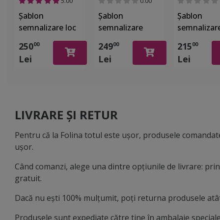
5.00
0.00
Șablon
Șablon
Șablon
semnalizare loc
semnalizare
semnalizar
pentru persoane
Parcarea
Rezervat, c
250
249
215
00
00
00
cu dizabilități,
Interzisă, pentru
număr
Lei
Lei
Lei
pentru parcări,
parcări, căi de
personaliza
căi de acces,
acces, rampe și
42x100 cm,
rampe și intrări
intrări, 100x100
material
cm
reutilizabil
LIVRARE ȘI RETUR
Pentru că la Folina totul este ușor, produsele comandate
ușor.
Când comanzi, alege una dintre opțiunile de livrare: pr
gratuit.
Dacă nu ești 100% mulțumit, poți returna produsele atât 
Produsele sunt expediate către tine în ambalaje speciale,