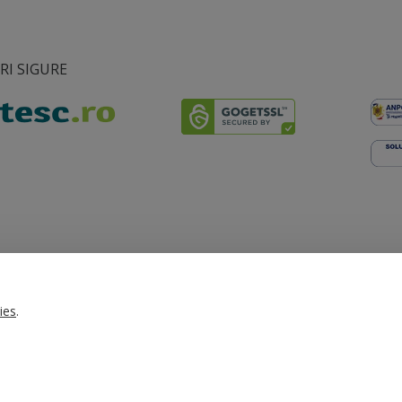
I SIGURE
ts Reserved. Folina.ro |
Designed by Artvertising
•
Termene și condiții
•
Gest
ies
.
T:
+4 0754.069.667