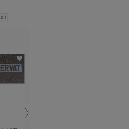
bil
Must have