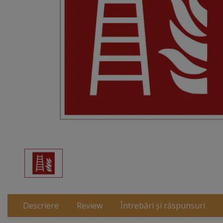
Descriere
Review
Întrebări și răspunsuri