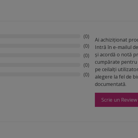
(0)
Ai achiziționat pr
(0)
Intră în e-mailul 
și acordă o notă p
(0)
cumpărate pentru 
(0)
pe ceilalți utilizato
(0)
alegere la fel de b
documentată.
Scrie un Review