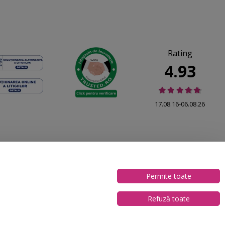
Rating
4.93
17.08.16-06.08.26
ionează preferințe cookies
Permite toate
1
Refuză toate