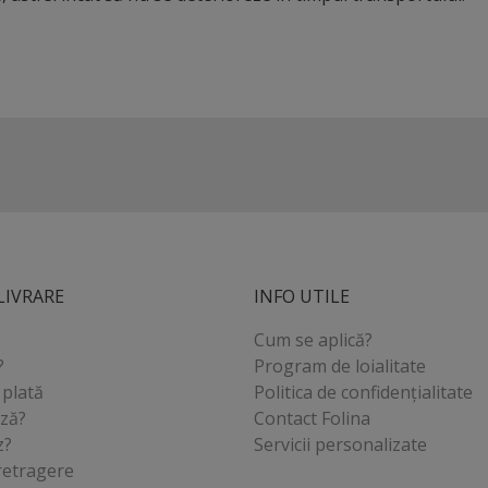
LIVRARE
INFO UTILE
Cum se aplică?
?
Program de loialitate
 plată
Politica de confidențialitate
ază?
Contact Folina
z?
Servicii personalizate
retragere