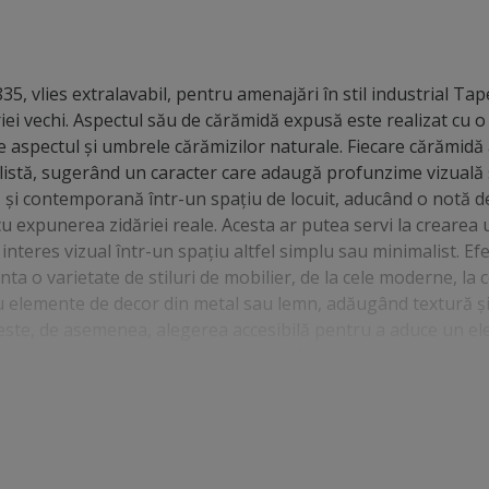
5, vlies extralavabil, pentru amenajări în stil industrial Ta
riei vechi. Aspectul său de cărămidă expusă este realizat cu o
te aspectul și umbrele cărămizilor naturale. Fiecare cărămidă
listă, sugerând un caracter care adaugă profunzime vizuală s
și contemporană într-un spațiu de locuit, aducând o notă d
cu expunerea zidăriei reale. Acesta ar putea servi la crearea
teres vizual într-un spațiu altfel simplu sau minimalist. Efe
a o varietate de stiluri de mobilier, de la cele moderne, la c
cu elemente de decor din metal sau lemn, adăugând textură ș
ă este, de asemenea, alegerea accesibilă pentru a aduce un e
 caracteristici structurale. Acesta este folosit adesea pentru 
ării, cafenele, sau chiar în spații comerciale pentru a crea un 