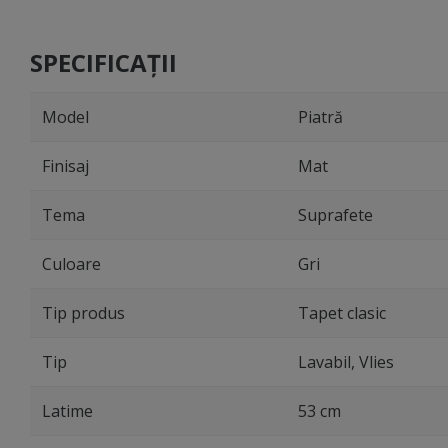
130x250 cm
Folina, rolă
130x250 c
SPECIFICAȚII
Model
Piatră
Finisaj
Mat
Tema
Suprafete
Culoare
Gri
Tip produs
Tapet clasic
Tip
Lavabil, Vlies
Latime
53 cm