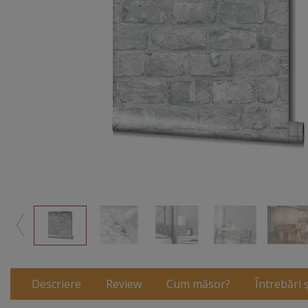
Descriere
Review
Cum măsor?
Întrebări 