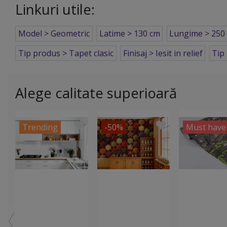
Linkuri utile:
Model > Geometric
Latime > 130 cm
Lungime > 250
Tip produs > Tapet clasic
Finisaj > Iesit in relief
Tip 
Alege calitate superioară
Trending
-50%
Must have