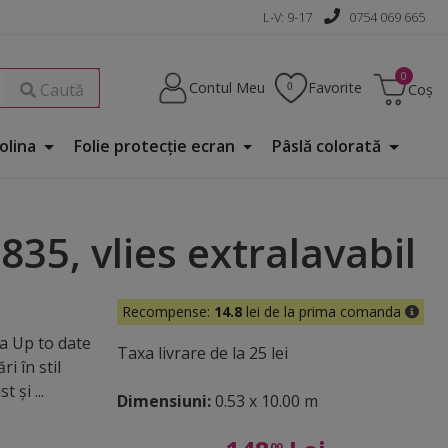
L-V: 9-17
0754 069 665
Contul Meu
Favorite
Caută
Coș
Folina
Folie protecţie ecran
Pâslă colorată
35, vlies extralavabil
Recompense:
14.8
lei de la prima comanda
a Up to date
Taxa livrare de la 25 lei
i în stil
 și ...
Dimensiuni:
0.53 x 10.00 m
00