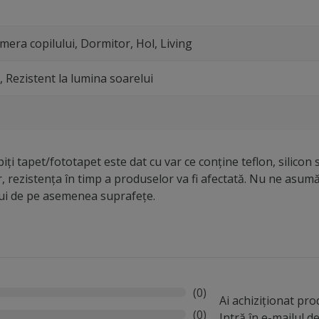
mera copilului, Dormitor, Hol, Living
l, Rezistent la lumina soarelui
iți tapet/fototapet este dat cu var ce conține teflon, silicon 
r, rezistența în timp a produselor va fi afectată. Nu ne asu
lui de pe asemenea suprafețe.
(0)
Ai achiziționat pr
(0)
Intră în e-mailul 