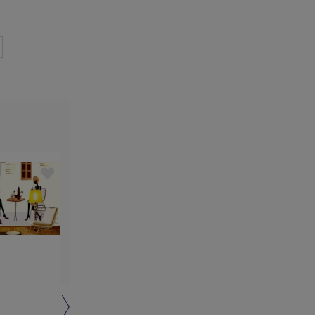
Must have
Best buy