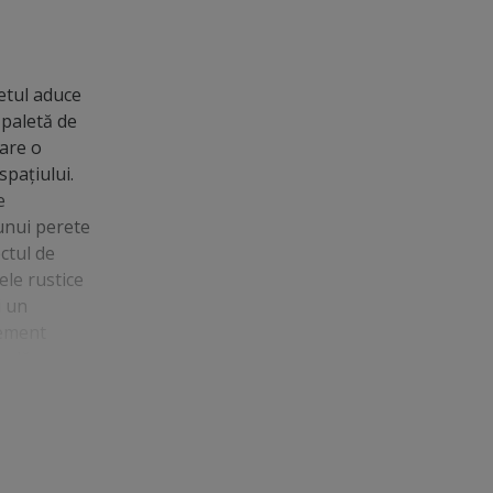
petul aduce
 paletă de
 are o
pațiului.
e
 unui perete
ctul de
ele rustice
i un
lement
a adăuga
decor