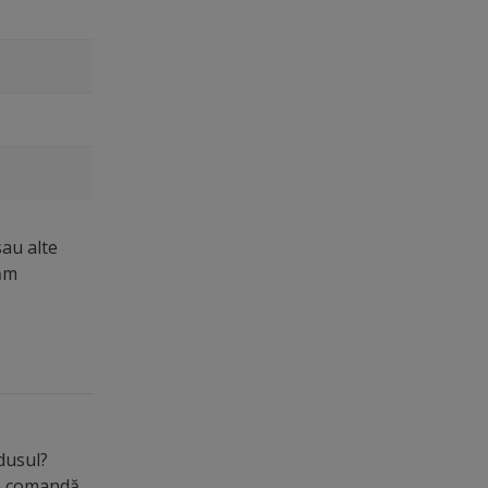
sau alte
măm
odusul?
de comandă