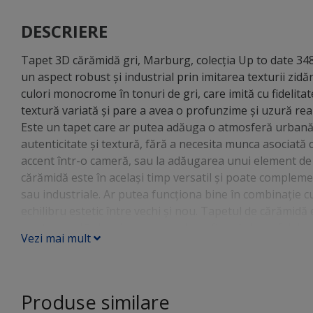
DESCRIERE
Tapet 3D cărămidă gri, Marburg, colecţia Up to date 3483
un aspect robust și industrial prin imitarea texturii zidă
culori monocrome în tonuri de gri, care imită cu fidelita
textură variată și pare a avea o profunzime și uzură rea
Este un tapet care ar putea adăuga o atmosferă urbană 
autenticitate și textură, fără a necesita munca asociată 
accent într-o cameră, sau la adăugarea unui element de in
cărămidă este în același timp versatil și poate complement
sau industriale. Ar putea funcționa bine în combinație 
echilibru estetic între vechi și nou. Tapetul de cărămid
arhitectural în locuințe care nu beneficiază de astfel de
Vezi mai mult
profunzime și interes în spații cum ar fi livinguri, bucăt
memorabil și distinctiv.
Produse similare