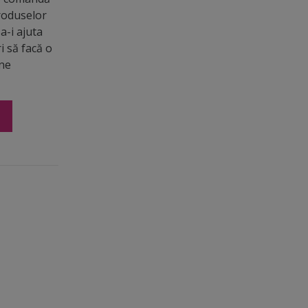
roduselor
a-i ajuta
ri să facă o
ine