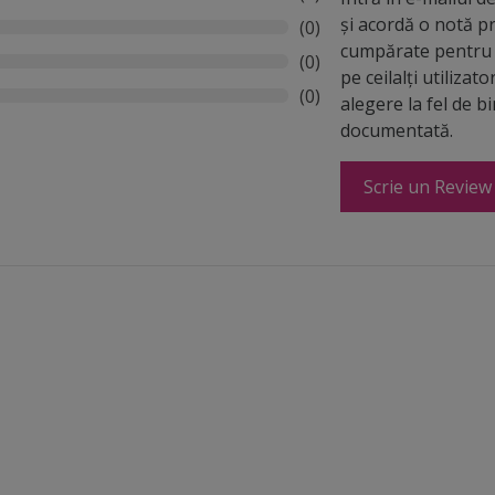
și acordă o notă p
(0)
cumpărate pentru 
(0)
pe ceilalți utilizato
(0)
alegere la fel de b
documentată.
Scrie un Review