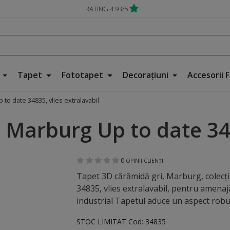
RATING 4.93/5
e
Tapet
Fototapet
Decorațiuni
Accesorii 
to date 34835, vlies extralavabil
 Marburg Up to date 348
0
OPINII CLIENȚI
Tapet 3D cărămidă gri, Marburg, colecţi
34835, vlies extralavabil, pentru amenajăr
industrial Tapetul aduce un aspect robust
STOC LIMITAT
Cod:
34835