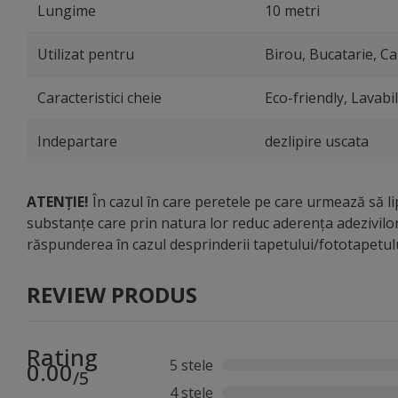
Lungime
10 metri
Utilizat pentru
Birou, Bucatarie, Ca
Caracteristici cheie
Eco-friendly, Lavabi
Indepartare
dezlipire uscata
ATENȚIE!
În cazul în care peretele pe care urmează să lip
substanțe care prin natura lor reduc aderența adezivilo
răspunderea în cazul desprinderii tapetului/fototapetu
REVIEW PRODUS
Rating
5 stele
0.00
/5
4 stele