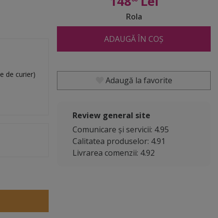
148
Lei
Rola
ADAUGĂ ÎN COȘ
e de curier)
Adaugă la favorite
Review general site
Comunicare și servicii: 4.95
Calitatea produselor: 4.91
Livrarea comenzii: 4.92