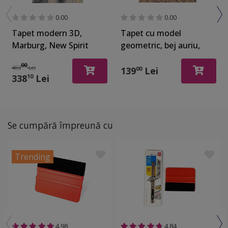
0.00
0.00
Tapet modern 3D,
Tapet cu model
Marburg, New Spirit
geometric, bej auriu,
32754, 212x270 cm
Home Design 649611
00
483
Lei
139
Lei
00
338
Lei
10
Se cumpără împreună cu
Trending
4.98
4.84