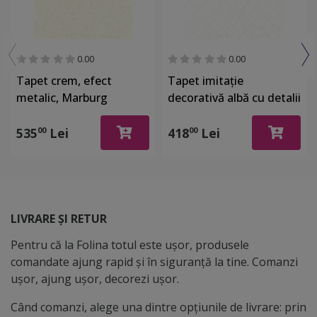
0.00
0.00
Tapet crem, efect
Tapet imitaţie
metalic, Marburg
decorativă albă cu detalii
Gloockler 52502
argintii, Marburg 32034
535
Lei
418
Lei
00
00
LIVRARE ȘI RETUR
Pentru că la Folina totul este ușor, produsele
comandate ajung rapid și în siguranță la tine. Comanzi
ușor, ajung ușor, decorezi ușor.
Când comanzi, alege una dintre opțiunile de livrare: prin