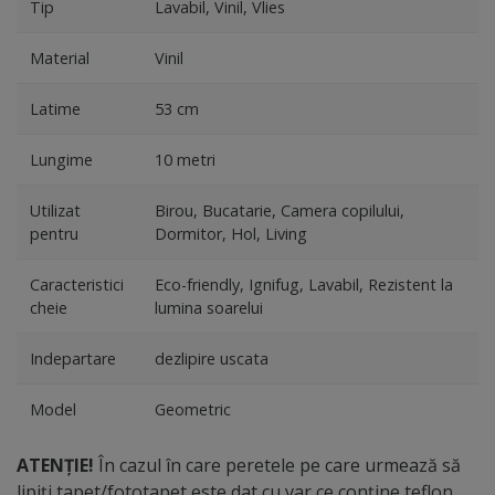
Tip
Lavabil, Vinil, Vlies
Material
Vinil
Latime
53 cm
Lungime
10 metri
Utilizat
Birou, Bucatarie, Camera copilului,
pentru
Dormitor, Hol, Living
Caracteristici
Eco-friendly, Ignifug, Lavabil, Rezistent la
cheie
lumina soarelui
Indepartare
dezlipire uscata
Model
Geometric
ATENȚIE!
În cazul în care peretele pe care urmează să
lipiți tapet/fototapet este dat cu var ce conține teflon,