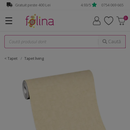
Gratuit peste 400 Lei
4.93/5
0754 069 665
☰
Caută
< Tapet
Tapet living