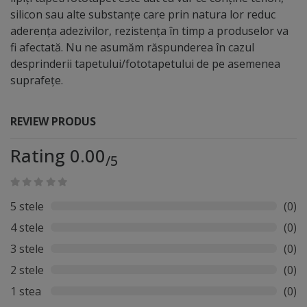
silicon sau alte substanțe care prin natura lor reduc
aderența adezivilor, rezistența în timp a produselor va
fi afectată. Nu ne asumăm răspunderea în cazul
desprinderii tapetului/fototapetului de pe asemenea
suprafețe.
REVIEW PRODUS
Rating 0.00
/5
5 stele
(0)
4 stele
(0)
3 stele
(0)
2 stele
(0)
1 stea
(0)