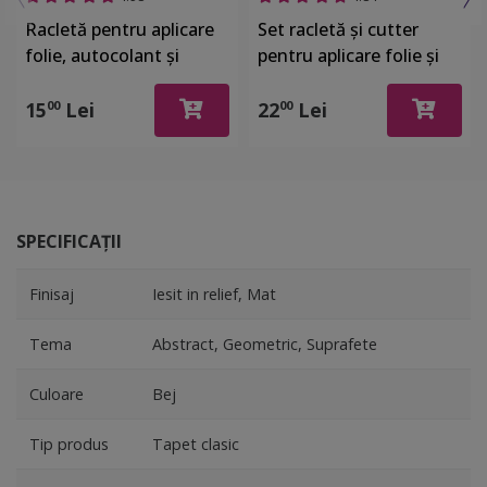
Racletă pentru aplicare
Set racletă şi cutter
folie, autocolant şi
pentru aplicare folie şi
stickere, din plastic cu o
autocolant
latură cu pâslă
15
Lei
22
Lei
00
00
SPECIFICAȚII
Finisaj
Iesit in relief, Mat
Tema
Abstract, Geometric, Suprafete
Culoare
Bej
Tip produs
Tapet clasic