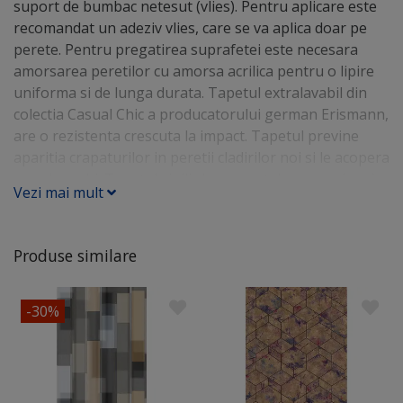
suport de bumbac netesut (vlies). Pentru aplicare este
recomandat un adeziv vlies, care se va aplica doar pe
perete. Pentru pregatirea suprafetei este necesara
amorsarea peretilor cu amorsa acrilica pentru o lipire
uniforma si de lunga durata. Tapetul extralavabil din
colectia Casual Chic a producatorului german Erismann,
are o rezistenta crescuta la impact. Tapetul previne
aparitia crapaturilor in peretii cladirilor noi si le acopera
pe cele vechi. Tapetul vinilic lasa peretele sa respire si
Vezi mai mult
previne aparitia mucegaiului. Este un model de tapet
potrivit pentru living, dormitor, hol, dar si pentru spatii
horeca: hotel, restaurant, cafenea, birou si receptii.
Produse similare
Tapetul se poate curata cu o laveta sau o perie din par
moale.
-30%