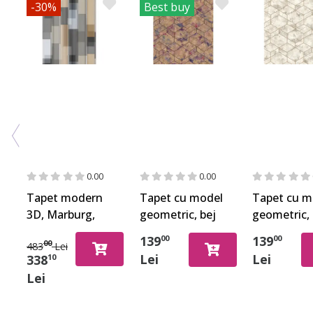
-30%
Best buy
0.00
0.00
Tapet modern
Tapet cu model
Tapet cu m
3D, Marburg,
geometric, bej
geometric, 
New Spirit
auriu, Home
Home Desi
139
139
00
00
00
483
Lei
32754, 212x270
Design 649611
649642
Lei
Lei
338
10
cm
Lei