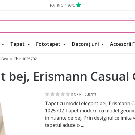
RATING 4.93/5
e
Tapet
Fototapet
Decorațiuni
Accesorii 
 Casual Chic 1025702
t bej, Erismann Casual
0
OPINII CLIENȚI
Tapet cu model elegant bej, Erismann C
1025702 Tapet modern cu model geomet
in nuante de bej. Prin designul ce imita v
tapetul aduce o ...