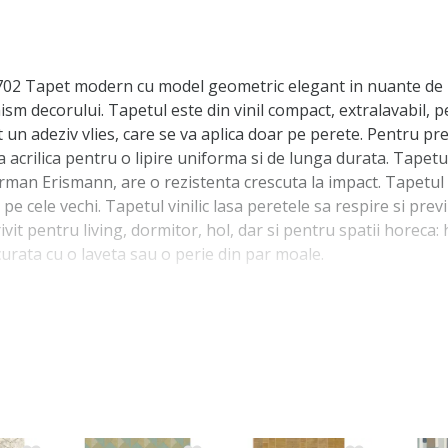
702 Tapet modern cu model geometric elegant in nuante de b
ism decorului. Tapetul este din vinil compact, extralavabil, 
un adeziv vlies, care se va aplica doar pe perete. Pentru pr
acrilica pentru o lipire uniforma si de lunga durata. Tapetu
erman Erismann, are o rezistenta crescuta la impact. Tapetul
a pe cele vechi. Tapetul vinilic lasa peretele sa respire si prev
vit pentru living, dormitor, hol, dar si pentru spatii horeca: 
curata cu o laveta sau o perie din par moale.