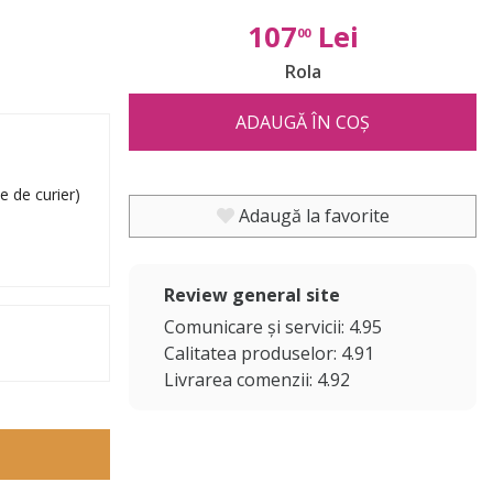
107
Lei
00
Rola
ADAUGĂ ÎN COȘ
e de curier)
Adaugă la favorite
Review general site
Comunicare și servicii: 4.95
Calitatea produselor: 4.91
Livrarea comenzii: 4.92