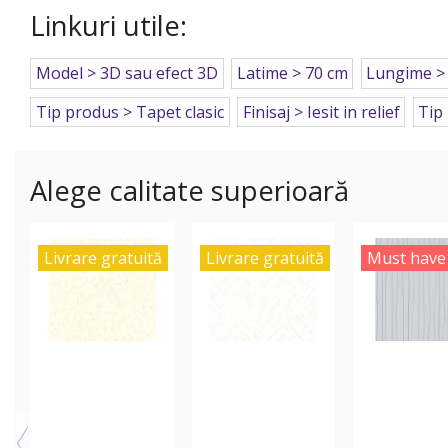
Linkuri utile:
Model > 3D sau efect 3D
Latime > 70 cm
Lungime >
Tip produs > Tapet clasic
Finisaj > Iesit in relief
Tip
Alege calitate superioară
Livrare gratuită
Livrare gratuită
Must have