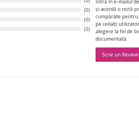
(0)
Intră în e-mailul 
și acordă o notă p
(0)
cumpărate pentru 
(0)
pe ceilalți utilizato
(0)
alegere la fel de b
documentată.
Scrie un Review