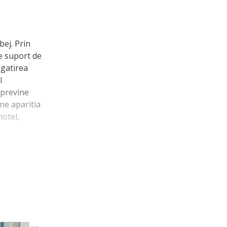
ej. Prin
pe suport de
egatirea
l
 previne
ine aparitia
hotel,