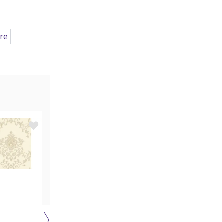
ere
Best buy