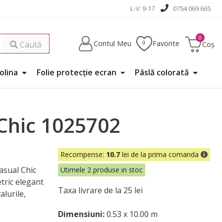
L-V: 9-17
0754 069 665
Contul Meu
Favorite
Caută
Coș
Folina
Folie protecţie ecran
Pâslă colorată
 Chic 1025702
Recompense:
10.7
lei de la prima comanda
asual Chic
Utimele 2 produse in stoc
ric elegant
Taxa livrare de la 25 lei
alurile,
Dimensiuni:
0.53 x 10.00 m