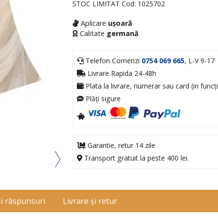
STOC LIMITAT
Cod:
1025702
Aplicare
ușoară
Calitate
germană
Telefon Comenzi
0754 069 665
, L-V 9-17
Livrare Rapida 24-48h
Plata la livrare, numerar sau card (in funcți
Plăți sigure
Garantie, retur 14 zile
Transport gratuit la peste 400 lei.
și răspunsuri
Livrare și retur