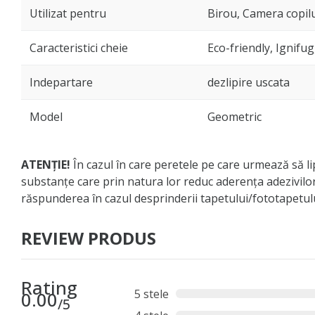
Utilizat pentru
Birou, Camera copilu
Caracteristici cheie
Eco-friendly, Ignifug
Indepartare
dezlipire uscata
Model
Geometric
ATENȚIE!
În cazul în care peretele pe care urmează să lip
substanțe care prin natura lor reduc aderența adezivilo
răspunderea în cazul desprinderii tapetului/fototapetu
REVIEW PRODUS
Rating
5 stele
0.00
/5