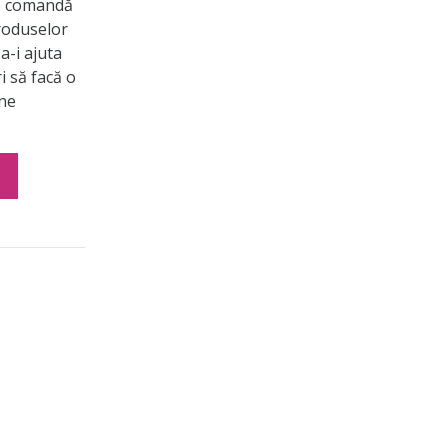
de comandă
roduselor
a-i ajuta
ri să facă o
ine