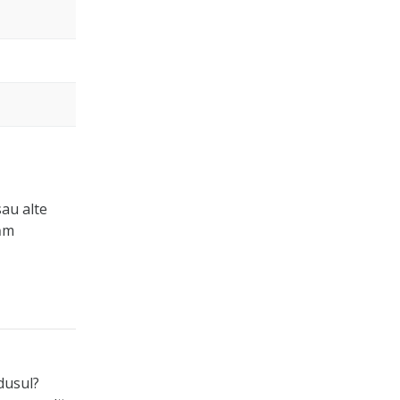
sau alte
măm
odusul?