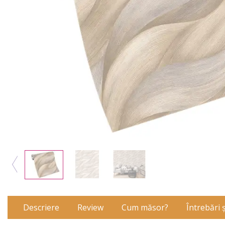
Descriere
Review
Cum măsor?
Întrebări 