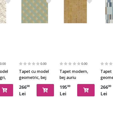
0.00
0.00
0.00
odel
Tapet cu model
Tapet modern,
Tapet
gri,
geometric, bej
bej auriu
geomet
gn
cu detalii vernil,
metalic, Rasch
Home 
266
195
266
00
00
00
Home Design
428223
24944
Lei
Lei
Lei
24962