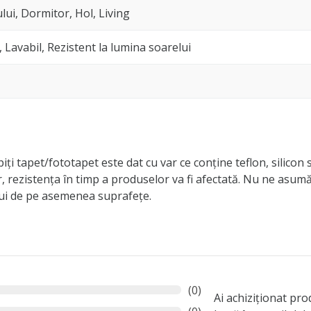
lui, Dormitor, Hol, Living
, Lavabil, Rezistent la lumina soarelui
iți tapet/fototapet este dat cu var ce conține teflon, silicon 
r, rezistența în timp a produselor va fi afectată. Nu ne asu
lui de pe asemenea suprafețe.
(0)
Ai achiziționat pr