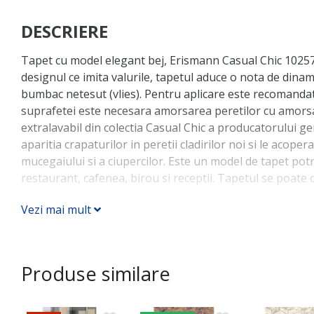
DESCRIERE
Tapet cu model elegant bej, Erismann Casual Chic 1025
designul ce imita valurile, tapetul aduce o nota de dinam
bumbac netesut (vlies). Pentru aplicare este recomandat 
suprafetei este necesara amorsarea peretilor cu amorsa 
extralavabil din colectia Casual Chic a producatorului g
aparitia crapaturilor in peretii cladirilor noi si le acoper
mucegaiului si a ciupercilor. Este un model de tapet potri
restaurant, cafenea, birou si receptii. Tapetul se poate 
Vezi mai mult
Produse similare