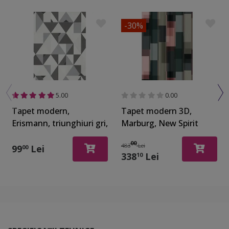
-30%
5.00
0.00
Tapet modern,
Tapet modern 3D,
Erismann, triunghiuri gri,
Marburg, New Spirit
Novara 1011934
32753, 212x270 cm
00
483
Lei
99
Lei
00
338
Lei
10