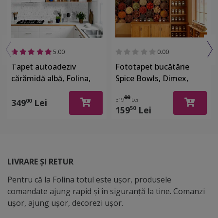
5.00
0.00
Tapet autoadeziv
Fototapet bucătărie
cărămidă albă, Folina,
Spice Bowls, Dimex,
pentru bucătărie, baie,
multicolor, 375x250 cm
00
319
Lei
balcon, hol, rolă de
349
Lei
00
159
Lei
50
130x250 cm
LIVRARE ȘI RETUR
Pentru că la Folina totul este ușor, produsele
comandate ajung rapid și în siguranță la tine. Comanzi
ușor, ajung ușor, decorezi ușor.