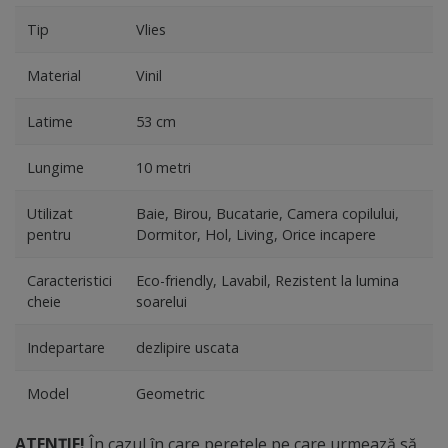
Tip
Vlies
Material
Vinil
Latime
53 cm
Lungime
10 metri
Utilizat
Baie, Birou, Bucatarie, Camera copilului,
pentru
Dormitor, Hol, Living, Orice incapere
Caracteristici
Eco-friendly, Lavabil, Rezistent la lumina
cheie
soarelui
Indepartare
dezlipire uscata
Model
Geometric
ATENȚIE!
În cazul în care peretele pe care urmează să