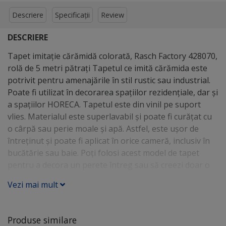
Descriere
Specificații
Review
DESCRIERE
Tapet imitaţie cărămidă colorată, Rasch Factory 428070,
rolă de 5 metri pătraţi Tapetul ce imită cărămida este
potrivit pentru amenajările în stil rustic sau industrial.
Poate fi utilizat în decorarea spaţiilor rezidenţiale, dar şi
a spaţiilor HORECA. Tapetul este din vinil pe suport
vlies. Materialul este superlavabil şi poate fi curăţat cu
o cârpă sau perie moale şi apă. Astfel, este uşor de
întreţinut şi poate fi aplicat în orice cameră, inclusiv în
bucătărie sau baie. Poţi folosi acest model de tapet
pentru a decora un perete întreg sau să creezi doar o
bordură sau coloană decorativă.
Vezi mai mult
Produse similare