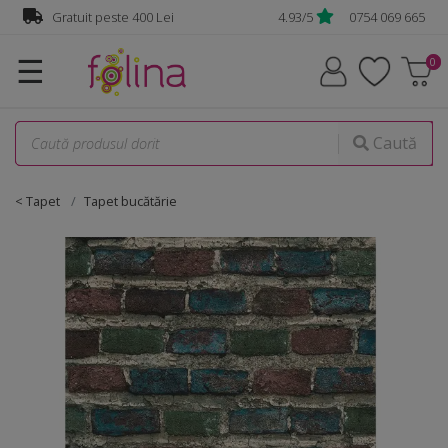
Gratuit peste 400 Lei
4.93/5
0754 069 665
☰
Caută
< Tapet
Tapet bucătărie