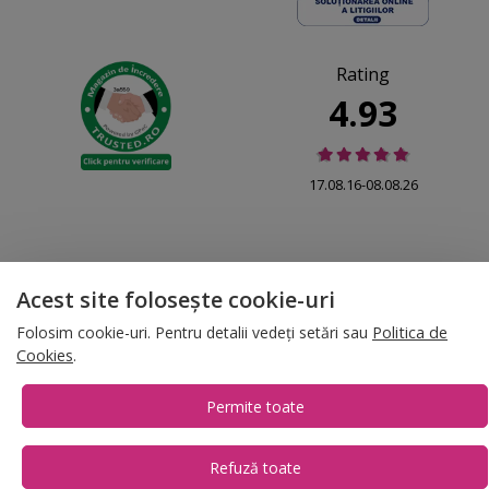
Rating
4.93
17.08.16-08.08.26
Acest site folosește cookie-uri
© 2026 Folina.ro | All Rights Reserved. Folina.ro |
Designed by Artvertising
•
Termene și condiții
•
Gestionează preferințe cookies
Folosim cookie-uri. Pentru detalii vedeți setări sau
Politica de
Cookies
.
T:
+4 0754.069.667
Permite toate
Refuză toate
1