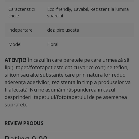
Caracteristici
Eco-friendly, Lavabil, Rezistent la lumina
cheie
soarelui
Indepartare
dezlipire uscata
Model
Floral
ATENȚIE!
În cazul în care peretele pe care urmează să
lipiți tapet/fototapet este dat cu var ce conține teflon,
silicon sau alte substanțe care prin natura lor reduc
aderența adezivilor, rezistența în timp a produselor va
fi afectată. Nu ne asumăm răspunderea în cazul
desprinderii tapetului/fototapetului de pe asemenea
suprafețe.
REVIEW PRODUS
Rating 0.00