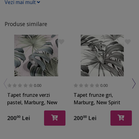
Vezi mai mult
Produse similare
0.00
0.00
Tapet frunze verzi
Tapet frunze gri,
pastel, Marburg, New
Marburg, New Spirit
Spirit 32746
32743
200
Lei
200
Lei
00
00