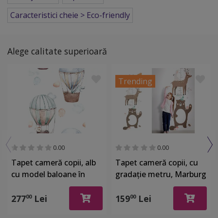
Caracteristici cheie > Eco-friendly
Alege calitate superioară
Trending
0.00
0.00
Tapet cameră copii, alb
Tapet cameră copii, cu
cu model baloane în
gradaţie metru, Marburg
zbor, Marburg Little
Little Adventures 45874,
Adventures 45865
rolă de 53x270 cm
277
Lei
159
Lei
00
00