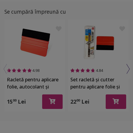
Se cumpără împreună cu
4.98
4.84
Racletă pentru aplicare
Set racletă şi cutter
folie, autocolant şi
pentru aplicare folie şi
stickere, din plastic cu o
autocolant
latură cu pâslă
15
Lei
22
Lei
00
00