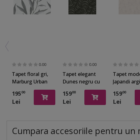
0.00
0.00
Tapet floral gri,
Tapet elegant
Tapet mod
Marburg Urban
Dunes negru cu
Japandi argi
Spaces 32201
model gri,
Erismann 
195
159
159
00
00
00
Erismann GMK 3
1021938
Lei
Lei
Lei
1022015
Cumpara accesoriile pentru un 