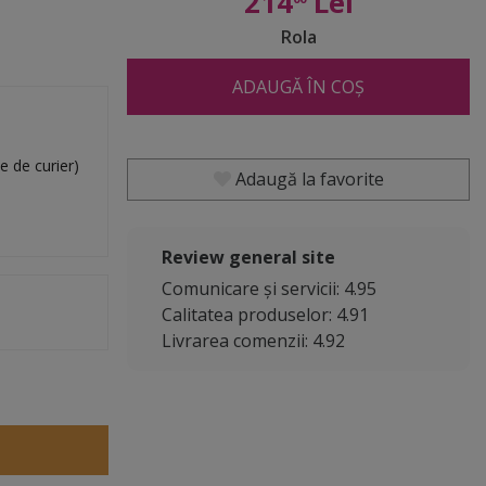
214
Lei
Rola
ADAUGĂ ÎN COȘ
e de curier)
Adaugă la favorite
Review general site
Comunicare și servicii: 4.95
Calitatea produselor: 4.91
Livrarea comenzii: 4.92