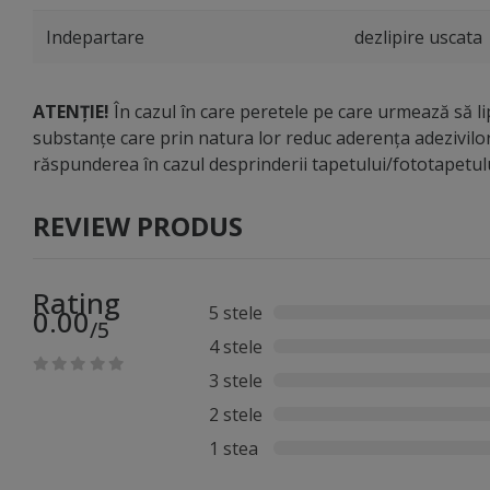
Indepartare
dezlipire uscata
ATENȚIE!
În cazul în care peretele pe care urmează să lip
substanțe care prin natura lor reduc aderența adezivilo
răspunderea în cazul desprinderii tapetului/fototapetu
REVIEW PRODUS
Rating
5 stele
0.00
/5
4 stele
3 stele
2 stele
1 stea