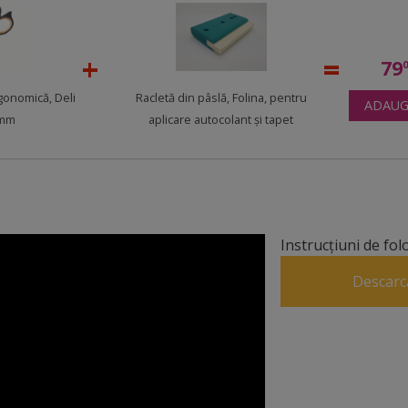
79
gonomică, Deli
Racletă din pâslă, Folina, pentru
ADAUG
5mm
aplicare autocolant şi tapet
Instrucțiuni de fol
Descarc