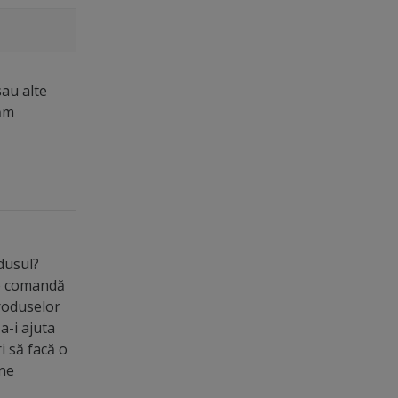
sau alte
măm
odusul?
de comandă
roduselor
a-i ajuta
ri să facă o
ine