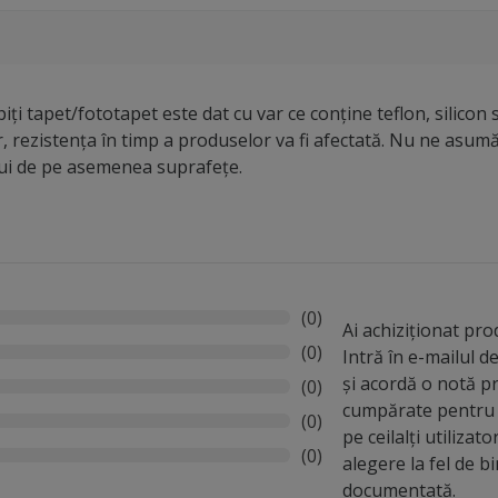
iți tapet/fototapet este dat cu var ce conține teflon, silicon 
r, rezistența în timp a produselor va fi afectată. Nu ne asu
lui de pe asemenea suprafețe.
(0)
Ai achiziționat pr
(0)
Intră în e-mailul 
și acordă o notă p
(0)
cumpărate pentru 
(0)
pe ceilalți utilizato
(0)
alegere la fel de b
documentată.