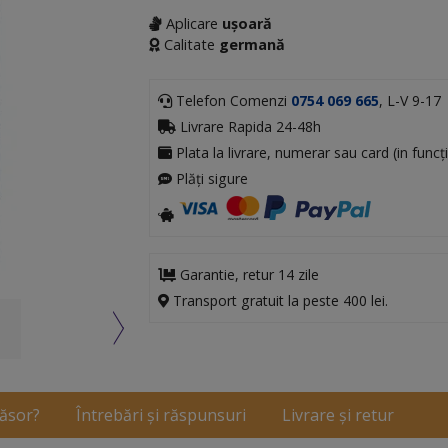
Aplicare
ușoară
Calitate
germană
Telefon Comenzi
0754 069 665
, L-V 9-17
Livrare Rapida 24-48h
Plata la livrare, numerar sau card (in funcți
Plăți sigure
Garantie, retur 14 zile
Transport gratuit la peste 400 lei.
ăsor?
Întrebări și răspunsuri
Livrare și retur