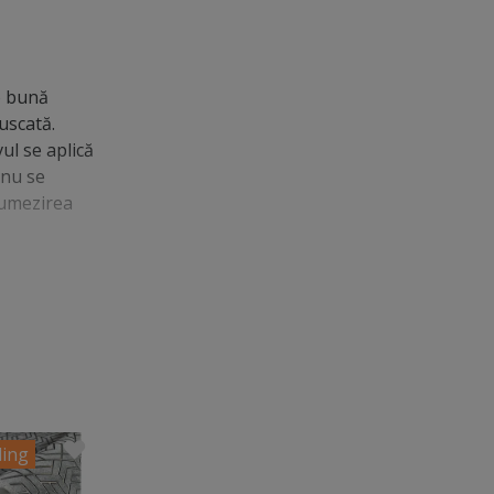
 o bună
uscată.
ul se aplică
(nu se
 umezirea
ing
Must have