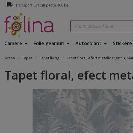
Transport Gratuit peste 400 Lei
Camere
Folie geamuri
Autocolant
Sticker
Acasă
Tapet
Tapet living
Tapet floral, efect metalic argintiu, 
Tapet floral, efect me