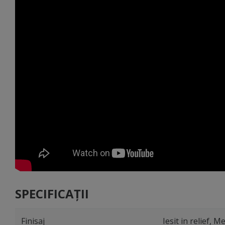
SPECIFICAȚII
Finisaj
Iesit in relief, Me