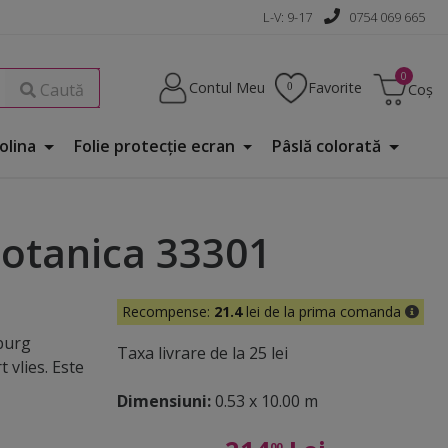
L-V: 9-17
0754 069 665
Contul Meu
Favorite
Caută
Coș
Folina
Folie protecţie ecran
Pâslă colorată
 Botanica 33301
Recompense:
21.4
lei de la prima comanda
rburg
Taxa livrare de la 25 lei
 vlies. Este
.
Dimensiuni:
0.53 x 10.00 m
00