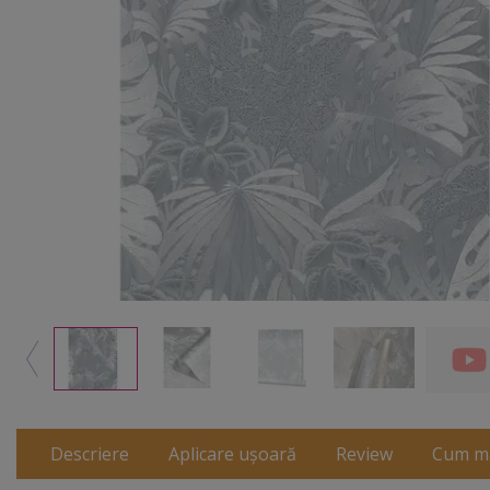
Descriere
Aplicare ușoară
Review
Cum m