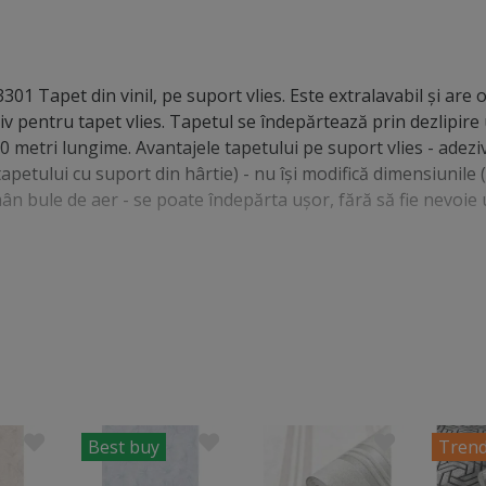
301 Tapet din vinil, pe suport vlies. Este extralavabil şi are
v pentru tapet vlies. Tapetul se îndepărtează prin dezlipire 
 10 metri lungime. Avantajele tapetului pe suport vlies - adeziv
apetului cu suport din hârtie) - nu îşi modifică dimensiunile 
mân bule de aer - se poate îndepărta uşor, fără să fie nevoie
Best buy
Trend