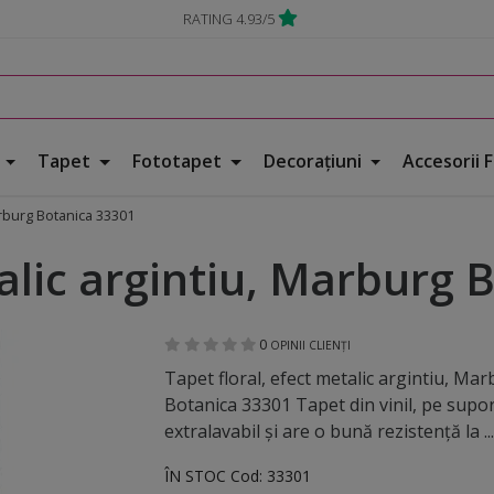
RATING 4.93/5
e
Tapet
Fototapet
Decorațiuni
Accesorii 
Marburg Botanica 33301
talic argintiu, Marburg
0
OPINII CLIENȚI
Tapet floral, efect metalic argintiu, Ma
Botanica 33301 Tapet din vinil, pe suport
extralavabil şi are o bună rezistenţă la ..
ÎN STOC
Cod:
33301