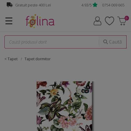
Gratuit peste 400 Lei
4.93/5
0754 069 665
☰
Caută
< Tapet
Tapet dormitor