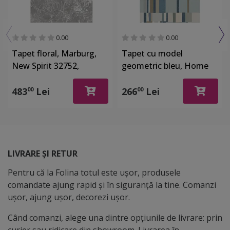
0.00
0.00
Tapet floral, Marburg,
Tapet cu model
New Spirit 32752,
geometric bleu, Home
212x270 cm
Design 24944
483
Lei
266
Lei
00
00
LIVRARE ȘI RETUR
Pentru că la Folina totul este ușor, produsele
comandate ajung rapid și în siguranță la tine. Comanzi
ușor, ajung ușor, decorezi ușor.
Când comanzi, alege una dintre opțiunile de livrare: prin
curier sau ridicare din showroom. Livrarea în