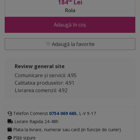
184
Lei
00
Rola
Adaugă în coș
Adaugă la favorite
Review general site
Comunicare și servicii: 4.95
Calitatea produselor: 4.91
Livrarea comenzii: 4.92
Telefon Comenzi
0754 069 665
, L-V 9-17
Livrare Rapida 24-48h
Plata la livrare, numerar sau card (in funcție de curier)
Plăți sigure