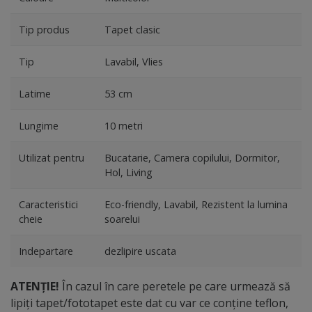
Tip produs
Tapet clasic
Tip
Lavabil, Vlies
Latime
53 cm
Lungime
10 metri
Utilizat pentru
Bucatarie, Camera copilului, Dormitor,
Hol, Living
Caracteristici
Eco-friendly, Lavabil, Rezistent la lumina
cheie
soarelui
Indepartare
dezlipire uscata
ATENȚIE!
În cazul în care peretele pe care urmează să
lipiți tapet/fototapet este dat cu var ce conține teflon,