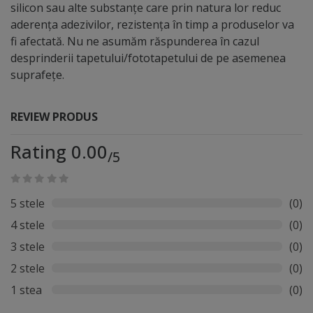
silicon sau alte substanțe care prin natura lor reduc
aderența adezivilor, rezistența în timp a produselor va
fi afectată. Nu ne asumăm răspunderea în cazul
desprinderii tapetului/fototapetului de pe asemenea
suprafețe.
REVIEW PRODUS
Rating 0.00
/5
5 stele
(0)
4 stele
(0)
3 stele
(0)
2 stele
(0)
1 stea
(0)