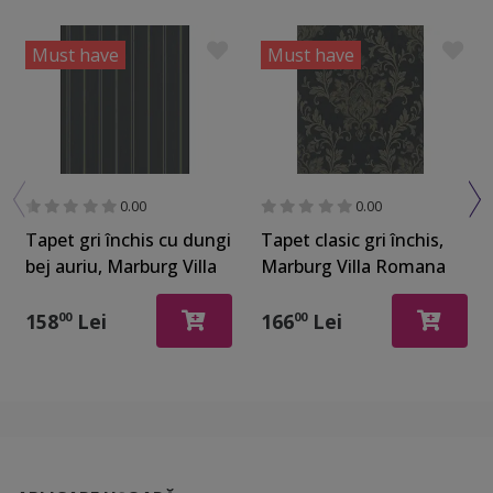
Must have
Must have
0.00
0.00
Tapet gri închis cu dungi
Tapet clasic gri închis,
bej auriu, Marburg Villa
Marburg Villa Romana
Romana 31579
31570
158
Lei
166
Lei
00
00