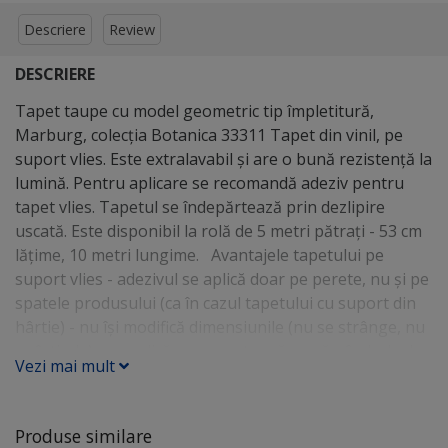
Descriere
Review
DESCRIERE
Tapet taupe cu model geometric tip împletitură,
Marburg, colecţia Botanica 33311 Tapet din vinil, pe
suport vlies. Este extralavabil şi are o bună rezistenţă la
lumină. Pentru aplicare se recomandă adeziv pentru
tapet vlies. Tapetul se îndepărtează prin dezlipire
uscată. Este disponibil la rolă de 5 metri pătraţi - 53 cm
lăţime, 10 metri lungime. Avantajele tapetului pe
suport vlies - adezivul se aplică doar pe perete, nu şi pe
spatele produsului (ca în cazul tapetului cu suport din
hârtie) - nu îşi modifică dimensiunile (nu se strânge, nu
se întinde) - se aplică uşor pentru că nu rămân bule de
Vezi mai mult
aer - se poate îndepărta uşor, fără să fie nevoie
umezirea materialului
Produse similare