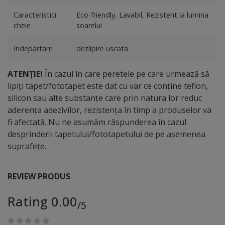
Caracteristici
Eco-friendly, Lavabil, Rezistent la lumina
cheie
soarelui
Indepartare
dezlipire uscata
ATENȚIE!
În cazul în care peretele pe care urmează să
lipiți tapet/fototapet este dat cu var ce conține teflon,
silicon sau alte substanțe care prin natura lor reduc
aderența adezivilor, rezistența în timp a produselor va
fi afectată. Nu ne asumăm răspunderea în cazul
desprinderii tapetului/fototapetului de pe asemenea
suprafețe.
REVIEW PRODUS
Rating 0.00
/5