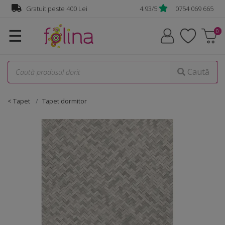
Gratuit peste 400 Lei
4.93/5
0754 069 665
☰
Caută
< Tapet
Tapet dormitor