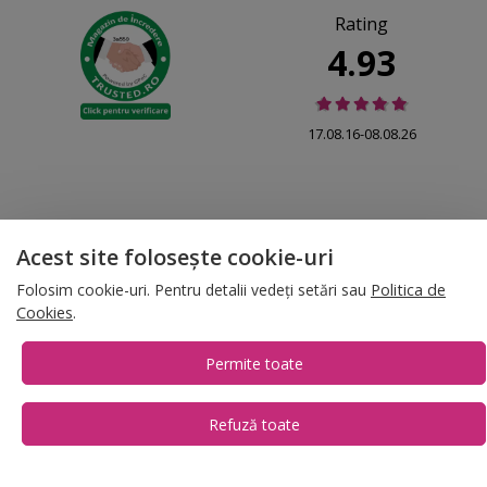
Rating
4.93
17.08.16-08.08.26
Acest site folosește cookie-uri
© 2026 Folina.ro | All Rights Reserved. Folina.ro |
Designed by Artvertising
•
Termene și condiții
•
Gestionează preferințe cookies
Folosim cookie-uri. Pentru detalii vedeți setări sau
Politica de
Cookies
.
T:
+4 0754.069.667
Permite toate
Refuză toate
1