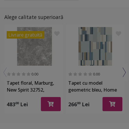
Alege calitate superioară
Livrare gratuită
0.00
0.00
Tapet floral, Marburg,
Tapet cu model
New Spirit 32752,
geometric bleu, Home
212x270 cm
Design 24944
483
Lei
266
Lei
00
00