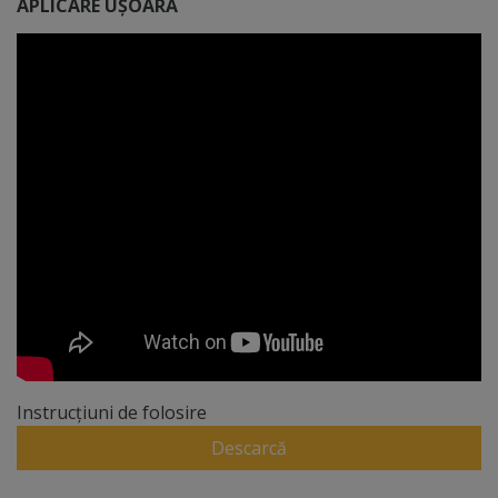
APLICARE UȘOARĂ
Instrucțiuni de folosire
Descarcă