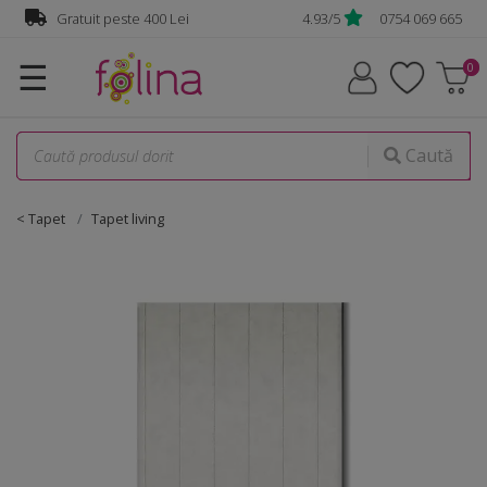
Gratuit peste 400 Lei
4.93/5
0754 069 665
☰
Caută
< Tapet
Tapet living