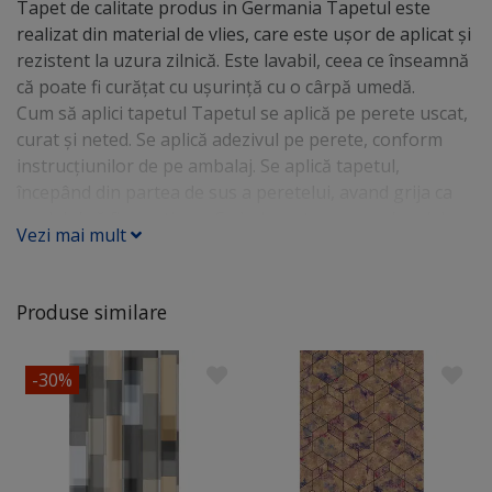
Tapet de calitate produs in Germania Tapetul este
realizat din material de vlies, care este ușor de aplicat și
rezistent la uzura zilnică. Este lavabil, ceea ce înseamnă
că poate fi curățat cu ușurință cu o cârpă umedă.
Cum să aplici tapetul Tapetul se aplică pe perete uscat,
curat și neted. Se aplică adezivul pe perete, conform
instrucțiunilor de pe ambalaj. Se aplică tapetul,
începând din partea de sus a peretelui, avand grija ca
modelul să fie continuu. Se indeparteaza surplusul de
Vezi mai mult
adeziv cu o cârpă umedă. Cumpără acum tapet și
bucură-te de un decor modern și elegant în casa ta!
Produse similare
-30%