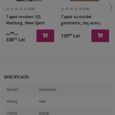
0.00
0.00
Tapet modern 3D,
Tapet cu model
Marburg, New Spirit
geometric, bej auriu,
32754, 212x270 cm
Home Design 649611
00
483
Lei
139
Lei
00
338
Lei
10
SPECIFICAȚII
Model
Geometric
Finisaj
Mat
Tema
Dungi