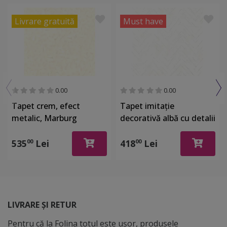
Livrare gratuită
Must have
0.00
0.00
Tapet crem, efect
Tapet imitaţie
metalic, Marburg
decorativă albă cu detalii
Gloockler 52502
argintii, Marburg 32034
535
Lei
418
Lei
00
00
LIVRARE ȘI RETUR
Pentru că la Folina totul este ușor, produsele