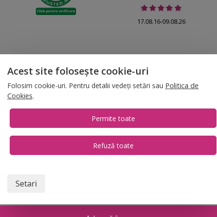
17.08.16-09.08.26
Acest site folosește cookie-uri
© 2026 Folina.ro | All Rights Reserved. Folina.ro |
Designed by Artvertising
Folosim cookie-uri. Pentru detalii vedeți setări sau
Politica de
•
Termene și condiții
•
Gestionează preferințe cookies
Cookies
.
T:
+4 0754.069.667
Permite toate
Refuză toate
1
Setari