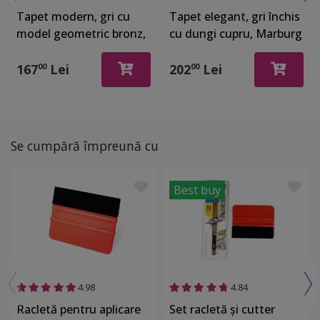
Tapet modern, gri cu
Tapet elegant, gri închis
model geometric bronz,
cu dungi cupru, Marburg
Marburg Urban Spaces
Urban Spaces 32256
32609
167
Lei
202
Lei
00
00
Se cumpără împreună cu
Best buy
4.98
4.84
Racletă pentru aplicare
Set racletă şi cutter