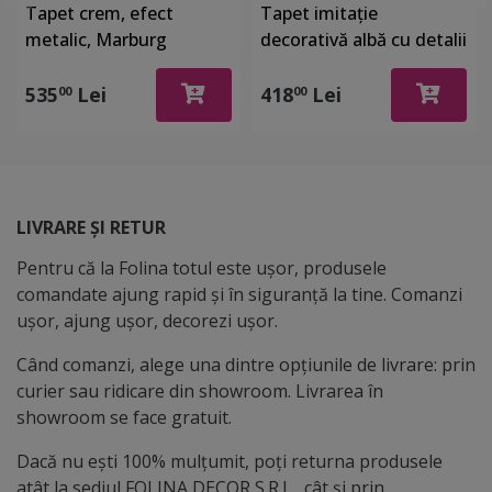
Tapet crem, efect
Tapet imitaţie
metalic, Marburg
decorativă albă cu detalii
Gloockler 52502
argintii, Marburg 32034
535
Lei
418
Lei
00
00
LIVRARE ȘI RETUR
Pentru că la Folina totul este ușor, produsele
comandate ajung rapid și în siguranță la tine. Comanzi
ușor, ajung ușor, decorezi ușor.
Când comanzi, alege una dintre opțiunile de livrare: prin
curier sau ridicare din showroom. Livrarea în
showroom se face gratuit.
Dacă nu ești 100% mulțumit, poți returna produsele
atât la sediul FOLINA DECOR S.R.L., cât și prin