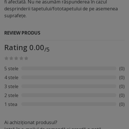
fi afectată. Nu ne asumăm răspunderea în cazul
desprinderii tapetului/fototapetului de pe asemenea
suprafețe.
REVIEW PRODUS
Rating 0.00
/5
5 stele
(0)
4 stele
(0)
3 stele
(0)
2 stele
(0)
1 stea
(0)
Ai achiziționat produsul?