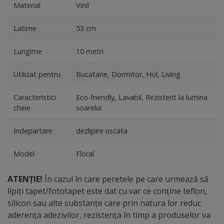
Material
Vinil
Latime
53 cm
Lungime
10 metri
Utilizat pentru
Bucatarie, Dormitor, Hol, Living
Caracteristici
Eco-friendly, Lavabil, Rezistent la lumina
cheie
soarelui
Indepartare
dezlipire uscata
Model
Floral
ATENȚIE!
În cazul în care peretele pe care urmează să
lipiți tapet/fototapet este dat cu var ce conține teflon,
silicon sau alte substanțe care prin natura lor reduc
aderența adezivilor, rezistența în timp a produselor va