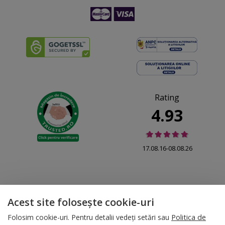
Rating
4.93
17.08.16-08.08.26
Acest site folosește cookie-uri
© 2026 Folina.ro | All Rights Reserved. Folina.ro |
Designed by Artvertising
•
Termene și condiții
•
Gestionează preferințe cookies
Folosim cookie-uri. Pentru detalii vedeți setări sau
Politica de