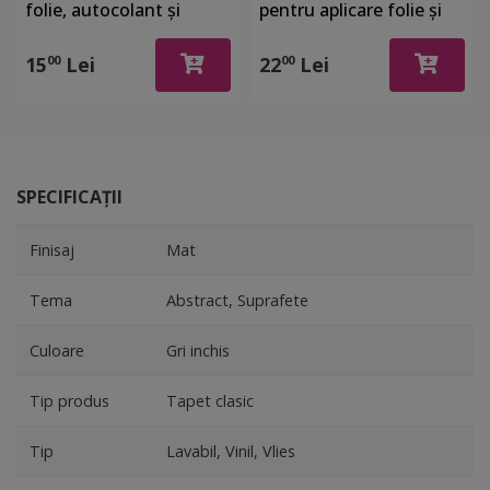
folie, autocolant şi
pentru aplicare folie şi
stickere, din plastic cu o
autocolant
latură cu pâslă
15
Lei
22
Lei
00
00
SPECIFICAȚII
Finisaj
Mat
Tema
Abstract, Suprafete
Culoare
Gri inchis
Tip produs
Tapet clasic
Tip
Lavabil, Vinil, Vlies