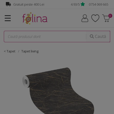
Gratuit peste 400 Lei
4.93/5
0754 069 665
☰
Caută
< Tapet
Tapet living