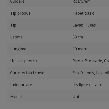
Culoare
Roz/Crem
Tip produs
Tapet clasic
Tip
Lavabil, Vlies
Latime
53 cm
Lungime
10 metri
Utilizat pentru
Birou, Bucatarie, Ca
Caracteristici cheie
Eco-friendly, Lavabi
Indepartare
dezlipire uscata
Model
Uni