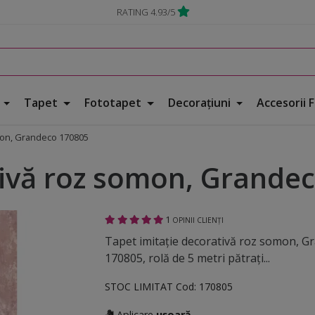
RATING 4.93/5
e
Tapet
Fototapet
Decorațiuni
Accesorii 
omon, Grandeco 170805
tivă roz somon, Grande
1
OPINII CLIENȚI
Tapet imitaţie decorativă roz somon, G
170805, rolă de 5 metri pătraţi...
STOC LIMITAT
Cod:
170805
Aplicare
ușoară