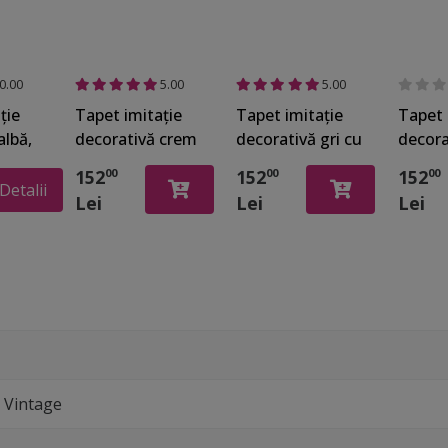
0.00
5.00
5.00
ţie
Tapet imitaţie
Tapet imitaţie
Tapet 
albă,
decorativă crem
decorativă gri cu
decora
2039
cu inserţii
inserţii argintii,
inserţi
152
152
152
00
00
00
argintii, Marburg
Marburg Urban
Marbu
Detalii
Lei
Lei
Lei
Urban Spaces
Spaces 32615
Spaces
32613
, Vintage