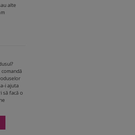
sau alte
măm
odusul?
de comandă
roduselor
a-i ajuta
ri să facă o
ine