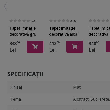
0.00
0.00
Tapet imitaţie
Tapet imitaţie
Tapet imita
decorativă gri,
decorativă albă
decorativă 
Marburg 32042
cu detalii
Marburg 3
348
418
348
00
00
00
argintii, Marburg
Lei
Lei
Lei
32034
SPECIFICAȚII
Finisaj
Mat
Tema
Abstract, Suprafete