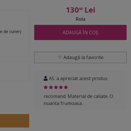
130
Lei
00
Rola
e de curier)
ADAUGĂ ÎN COȘ
Adaugă la favorite
AS. a apreciat acest produs
recomand. Material de caliate. O
nuanta frumoasa.