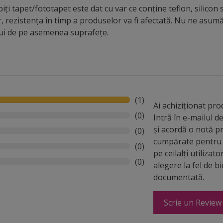
iți tapet/fototapet este dat cu var ce conține teflon, silicon 
r, rezistența în timp a produselor va fi afectată. Nu ne asu
lui de pe asemenea suprafețe.
(1)
Ai achiziționat pr
(0)
Intră în e-mailul 
și acordă o notă p
(0)
cumpărate pentru 
(0)
pe ceilalți utilizato
(0)
alegere la fel de b
documentată.
Scrie un Review