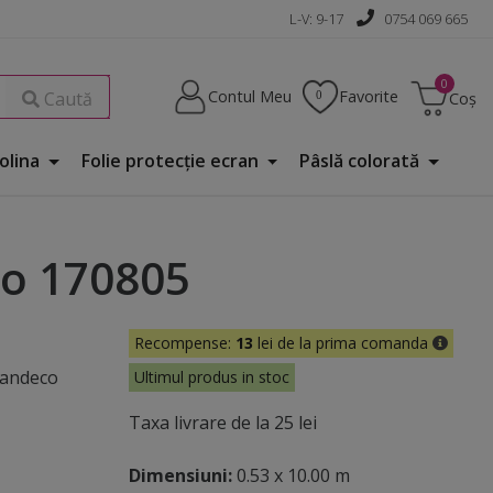
L-V: 9-17
0754 069 665
Contul Meu
Favorite
Caută
Coș
Folina
Folie protecţie ecran
Pâslă colorată
co 170805
Recompense:
13
lei de la prima comanda
randeco
Ultimul produs in stoc
Taxa livrare de la 25 lei
Dimensiuni:
0.53 x 10.00 m