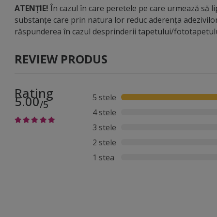
ATENȚIE!
În cazul în care peretele pe care urmează să lip
substanțe care prin natura lor reduc aderența adezivilo
răspunderea în cazul desprinderii tapetului/fototapetu
REVIEW PRODUS
Rating
5 stele
5.00
/5
4 stele
3 stele
2 stele
1 stea