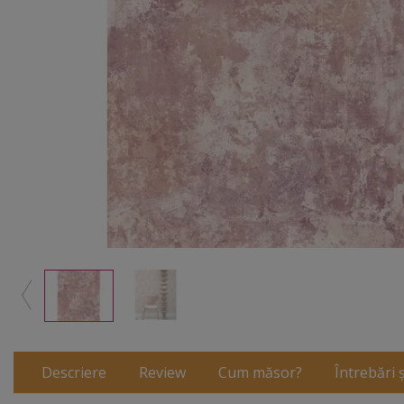
Descriere
Review
Cum măsor?
Întrebări 