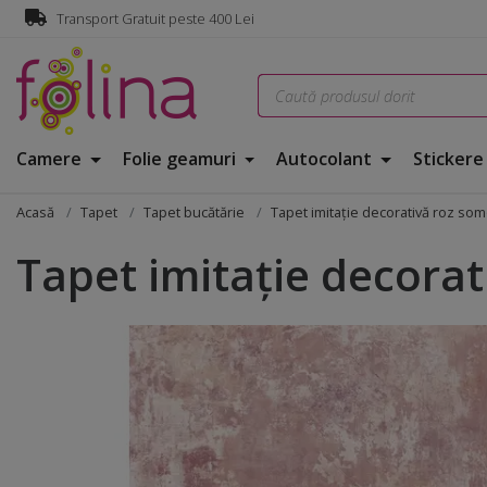
Transport Gratuit peste 400 Lei
Camere
Folie geamuri
Autocolant
Sticker
Acasă
Tapet
Tapet bucătărie
Tapet imitaţie decorativă roz s
Tapet imitaţie decora