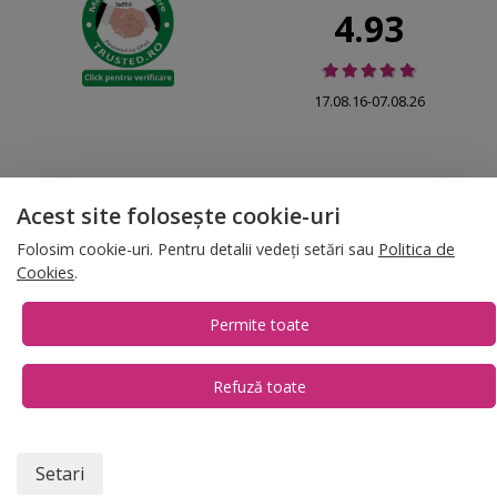
4.93
17.08.16-07.08.26
Acest site folosește cookie-uri
© 2026 Folina.ro | All Rights Reserved. Folina.ro |
Designed by Artvertising
Folosim cookie-uri. Pentru detalii vedeți setări sau
Politica de
•
Termene și condiții
•
Gestionează preferințe cookies
Cookies
.
T:
+4 0754.069.667
Permite toate
Refuză toate
1
Setari