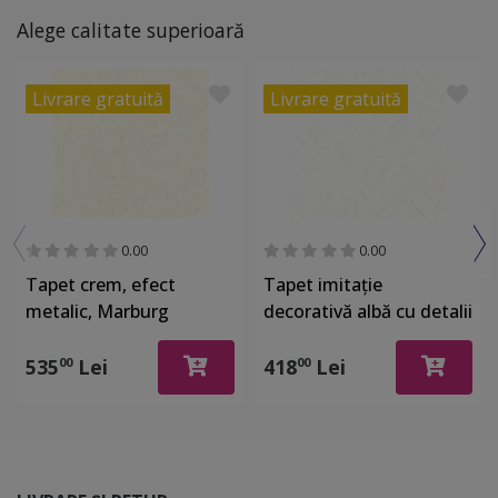
Alege calitate superioară
Livrare gratuită
Livrare gratuită
0.00
0.00
Tapet crem, efect
Tapet imitaţie
metalic, Marburg
decorativă albă cu detalii
Gloockler 52502
argintii, Marburg 32034
535
Lei
418
Lei
00
00