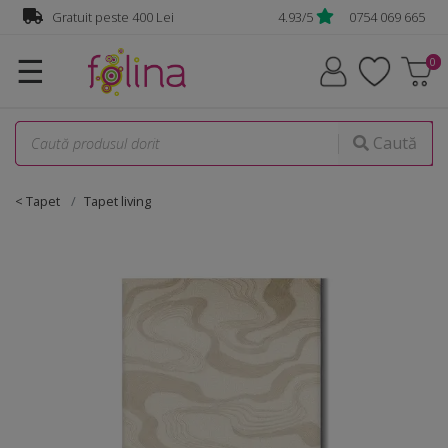
Gratuit peste 400 Lei
4.93/5
0754 069 665
☰
Caută
< Tapet
Tapet living