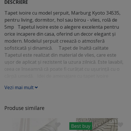
DESCRIERE
Tapet ivoire cu model şerpuit, Marburg Kyoto 34535,
pentru living, dormitor, hol sau birou - vlies, rolă de
5mp Tapetul ivoire este o alegere excelenta pentru
orice incapere din casa, oferind un decor elegant și
modern. Modelul şerpuit creează o atmosferă
sofisticată și dinamică. Tapet de înaltă calitate
Tapetul este realizat din material de vlies, care este
ușor de aplicat și rezistent la uzura zilnică. Este lavabil,
ceea ce înseamnă că poate fi curățat cu ușurință cu o
cârpă umedă. Idei de amenajare cu tapet ivoire
Tapetul poate fi folosit pentru a crea o varietate de
Vezi mai mult
efecte, în funcție de stilul de amenajare al camerei. De
exemplu, poate fi folosit pentru a crea o atmosferă:
Modernă și elegantă - prin combinarea cu mobilier și
Produse similare
decorațiuni în culori neutre. Călduroasă și primitoare -
prin combinarea cu mobilier și decorațiuni în culori
naturale. Jovială și veselă - prin combinarea cu mobilier
Best buy