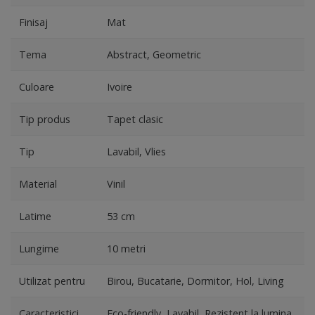
Finisaj
Mat
Tema
Abstract, Geometric
Culoare
Ivoire
Tip produs
Tapet clasic
Tip
Lavabil, Vlies
Material
Vinil
Latime
53 cm
Lungime
10 metri
Utilizat pentru
Birou, Bucatarie, Dormitor, Hol, Living
Caracteristici
Eco-friendly, Lavabil, Rezistent la lumina