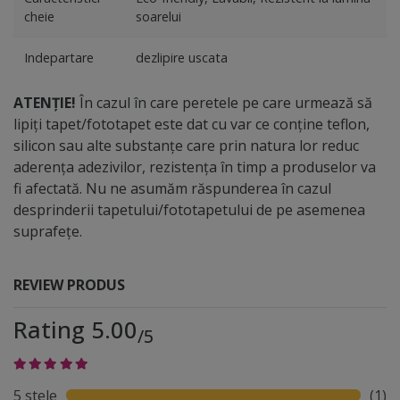
cheie
soarelui
Indepartare
dezlipire uscata
ATENȚIE!
În cazul în care peretele pe care urmează să
lipiți tapet/fototapet este dat cu var ce conține teflon,
silicon sau alte substanțe care prin natura lor reduc
aderența adezivilor, rezistența în timp a produselor va
fi afectată. Nu ne asumăm răspunderea în cazul
desprinderii tapetului/fototapetului de pe asemenea
suprafețe.
REVIEW PRODUS
Rating 5.00
/5
5 stele
(1)