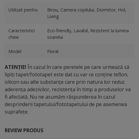
Utilizat pentru
Birou, Camera copilului, Dormitor, Hol,
Living
Caracteristici
Eco-friendly, Lavabil, Rezistent la lumina
cheie
soarelui
Model
Floral
ATENȚIE!
În cazul în care peretele pe care urmează să
lipiți tapet/fototapet este dat cu var ce conține teflon,
silicon sau alte substanțe care prin natura lor reduc
aderența adezivilor, rezistența în timp a produselor va
fi afectată. Nu ne asumăm răspunderea în cazul
desprinderii tapetului/fototapetului de pe asemenea
suprafețe.
REVIEW PRODUS