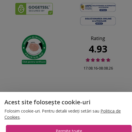
Rating
4.93
17.08.16-08.08.26
Acest site folosește cookie-uri
© 2026 Folina.ro | All Rights Reserved. Folina.ro |
Designed by Artvertising
•
Termene și condiții
•
Gestionează preferințe cookies
Folosim cookie-uri. Pentru detalii vedeți setări sau
Politica de
Cookies
.
T:
+4 0754.069.667
Permite toate