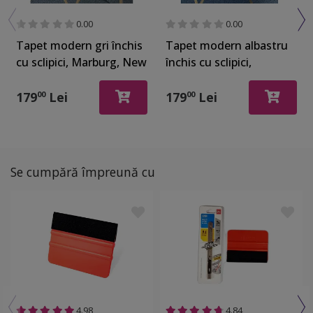
0.00
0.00
Tapet modern gri închis
Tapet modern albastru
cu sclipici, Marburg, New
închis cu sclipici,
Spirit 32721
Marburg, New Spirit
32723
179
Lei
179
Lei
00
00
Se cumpără împreună cu
4.98
4.84