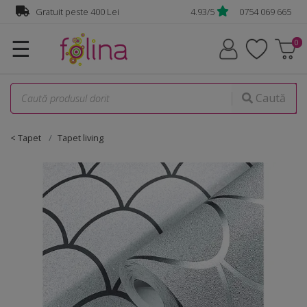
Gratuit peste 400 Lei
4.93/5
0754 069 665
☰
Caută
< Tapet
Tapet living