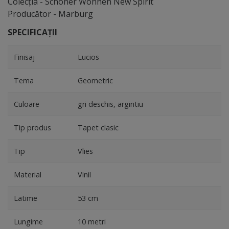
Colecţia - Schoner Wohnen New Spirit
Producător - Marburg
SPECIFICAȚII
Finisaj
Lucios
Tema
Geometric
Culoare
gri deschis, argintiu
Tip produs
Tapet clasic
Tip
Vlies
Material
Vinil
Latime
53 cm
Lungime
10 metri