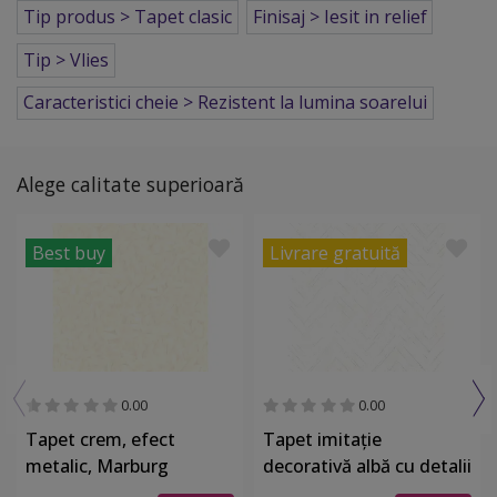
Tip produs > Tapet clasic
Finisaj > Iesit in relief
Tip > Vlies
Caracteristici cheie > Rezistent la lumina soarelui
Alege calitate superioară
Best buy
Livrare gratuită
0.00
0.00
Tapet crem, efect
Tapet imitaţie
metalic, Marburg
decorativă albă cu detalii
Gloockler 52502
argintii, Marburg 32034