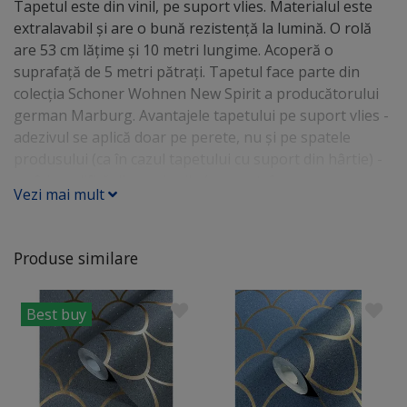
Tapetul este din vinil, pe suport vlies. Materialul este
extralavabil şi are o bună rezistenţă la lumină. O rolă
are 53 cm lăţime şi 10 metri lungime. Acoperă o
suprafaţă de 5 metri pătraţi. Tapetul face parte din
colecţia Schoner Wohnen New Spirit a producătorului
german Marburg. Avantajele tapetului pe suport vlies -
adezivul se aplică doar pe perete, nu şi pe spatele
produsului (ca în cazul tapetului cu suport din hârtie) -
nu îşi modifică dimensiunile (nu se strânge, nu se
Vezi mai mult
întinde) - se aplică uşor pentru că nu rămân bule de aer
- se poate îndepărta uşor, fără să fie nevoie umezirea
materialului
Produse similare
Best buy