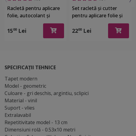
Racletă pentru aplicare
Set racletă şi cutter
folie, autocolant şi
pentru aplicare folie şi
stickere, din plastic cu o
autocolant
latură cu pâslă
15
Lei
22
Lei
00
00
SPECIFICAȚII TEHNICE
Tapet modern
Model - geometric
Culoare - gri deschis, argintiu, sclipici
Material - vinil
Suport - vlies
Extralavabil
Repetitivitate model - 13 cm
Dimensiuni rolă - 0.53x10 metri