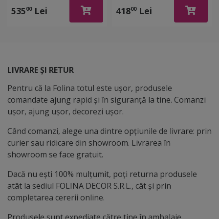
535
Lei
418
Lei
00
00
LIVRARE ȘI RETUR
Pentru că la Folina totul este ușor, produsele
comandate ajung rapid și în siguranță la tine. Comanzi
ușor, ajung ușor, decorezi ușor.
Când comanzi, alege una dintre opțiunile de livrare: prin
curier sau ridicare din showroom. Livrarea în
showroom se face gratuit.
Dacă nu ești 100% mulțumit, poți returna produsele
atât la sediul FOLINA DECOR S.R.L., cât și prin
completarea cererii online.
Produsele sunt expediate către tine în ambalaje